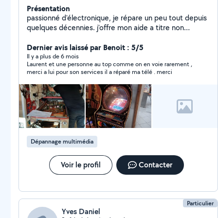
Présentation
passionné d'électronique, je répare un peu tout depuis
quelques décennies. j'offre mon aide a titre non
mercantile pour dépanner toutes sortes d'appareils
électroniques. j'apprécie de rencontrer des personnes
Dernier avis laissé par Benoit : 5/5
convaincues de réparer plutôt que jeter. Je ne suis pas
Il y a plus de 6 mois
Laurent et une personne au top comme on en voie rarement ,
un service de dépannage mais un voisin qui échange
merci a lui pour son services il a réparé ma télé . merci
des services comme un loisir, avec des disponibilités
limitées. Merci d'éviter de me contacter pour smart
phone et gros électroménager.
Dépannage multimédia
Voir le profil
Contacter
Particulier
Yves Daniel