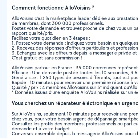
Comment fonctionne AlloVoisins ?
AlloVoisins c’est la marketplace leader dédiée aux prestatio
de membres, dont 300 000 professionnels.
Postez votre demande et trouvez proche de chez vous un parti
rapport qualité/prix.
Facilitez votre quotidien en 3 étapes :
1. Postez votre demande : indiquez votre besoin en quelque
2. Recevez des réponses d’offreurs particuliers et professio
3. Echangez avec les offreurs depuis la messagerie privée et 
C’est gratuit et sans commission !
AlloVoisins partout en France : 35 000 communes représentées 
Efficace : Une demande postée toutes les 10 secondes, 3.6
Généraliste : 1 250 types de besoins différents, tout est poss
Rapide : 10 minutes pour recevoir une première réponse à 
Qualité / prix : 4 membres AlloVoisins sur 5* indiquent qu’All
* Données issues d’une enquête AlloVoisins réalisée sur un é
Vous cherchez un réparateur éléctronique en urgenc
Sur AlloVoisins, seulement 10 minutes pour recevoir une p
chez vous, pour votre besoin urgent de dépannage smartphone
Consultez les profils des membres, professionnels ou particuli
demande et à votre budget.
Conversez ensemble depuis la messagerie AlloVoisins pour de