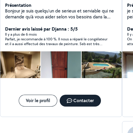
Présentation
Pr
Bonjour je suis quelqu'un de serieux et serviable qui ne
je 
demande qu'à vous aider selon vos besoins dans la
pe
limite de mes capacités restauration petit mobilier,
la
jardinage, placo enduit, changement robinetterie,
Dernier avis laissé par Djanna : 5/5
Der
luminaires pose de parquet flottant , conseiller
Il y a plus de 6 mois
Il 
Parfait, je recommande à 100 %. Il nous a réparé le congélateur
On 
dressage de chien, ménage ect demandez moi
et il a aussi effectué des travaux de peinture. Seb est très
att
efficace et polyvalent.
Voir le profil
Contacter