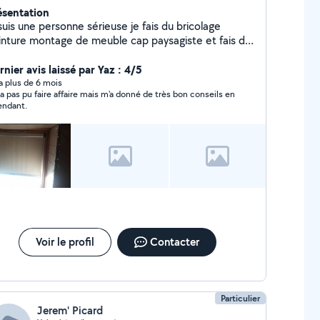
ésentation
suis une personne sérieuse je fais du bricolage
inture montage de meuble cap paysagiste et fais de
 mécanique
nier avis laissé par Yaz : 4/5
y a plus de 6 mois
a pas pu faire affaire mais m'a donné de très bon conseils en
endant.
Voir le profil
Contacter
Particulier
Jerem' Picard