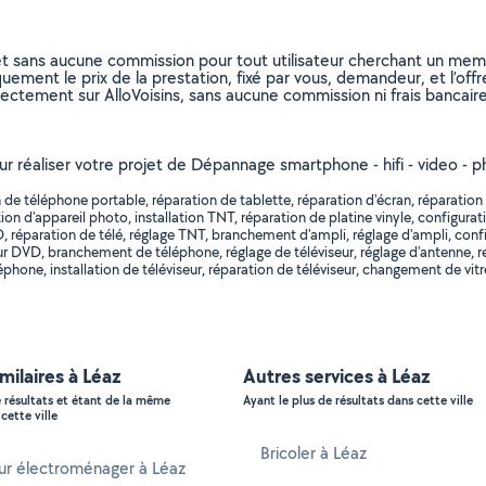
et sans aucune commission pour tout utilisateur cherchant un membre
uement le prix de la prestation, fixé par vous, demandeur, et l’offr
rectement sur AlloVoisins, sans aucune commission ni frais bancaire
ur réaliser votre projet de Dépannage smartphone - hifi - video - ph
e téléphone portable, réparation de tablette, réparation d'écran, réparation d'
n d'appareil photo, installation TNT, réparation de platine vinyle, configurati
DVD, réparation de télé, réglage TNT, branchement d'ampli, réglage d'ampli, 
DVD, branchement de téléphone, réglage de téléviseur, réglage d'antenne, r
phone, installation de téléviseur, réparation de téléviseur, changement de vi
imilaires à Léaz
Autres services à Léaz
e résultats et étant de la même
Ayant le plus de résultats dans cette ville
cette ville
Bricoler à Léaz
ur électroménager à Léaz