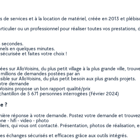
ns de services et à la location de matériel, créée en 2013 et plébi
culier ou un professionnel pour réaliser toutes vos prestations, d
s secondes.
nnels en quelques minutes.
sécurisée et faites votre choix !
sur AlloVoisins, du plus petit village à la plus grande ville, tro
 millions de demandes postées par an
ible sur AlloVoisins, du plus petit besoin aux plus grands projets.
votre demande
oVoisins propose un bon rapport qualité/prix
chantillon de 5 671 personnes interrogées (Février 2024)
e ?
remière réponse à votre demande. Postez votre demande et trouve
 - hifi - video - photo
ers, qui vous ont contacté. Présentation, photos de réalisation, exp
s échanges sécurisés et efficaces grâce aux outils intégrés.