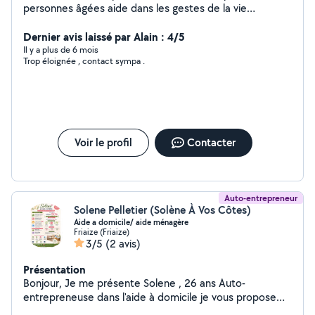
personnes âgées aide dans les gestes de la vie
quotidienne ferait les nuit19h a7h preparation repas soir
cesu
Dernier avis laissé par Alain : 4/5
Il y a plus de 6 mois
Trop éloignée , contact sympa .
Voir le profil
Contacter
Auto-entrepreneur
Solene Pelletier (Solène À Vos Côtes)
Aide a domicile/ aide ménagère
Friaize (Friaize)
3/5
(2 avis)
Présentation
Bonjour, Je me présente Solene , 26 ans Auto-
entrepreneuse dans l'aide à domicile je vous propose
des services sérieuse et de qualité en aide ménagère et