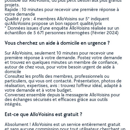
possible sur AlloVoisins, du plus petit besoin aux plus grands
projets.
Rapide : 10 minutes pour recevoir une première réponse à
votre demande
Qualité / prix : 4 membres AlloVoisins sur 5* indiquent
qu’AlloVoisins propose un bon rapport qualité/prix
* Données issues d’une enquête AlloVoisins réalisée sur un
échantillon de 5 671 personnes interrogées (Février 2024)
Vous cherchez un aide à domicile en urgence ?
Sur AlloVoisins, seulement 10 minutes pour recevoir une
première réponse à votre demande. Postez votre demande
et trouvez en quelques minutes un membre de confiance,
autour de chez vous, pour votre besoin urgent de aide à
domicile
Consultez les profils des membres, professionnels ou
particuliers, qui vous ont contacté. Présentation, photos de
réalisation, expertises, avis : trouvez l'offreur idéal, adapté à
votre demande et à votre budget.
Conversez ensemble depuis la messagerie AlloVoisins pour
des échanges sécurisés et efficaces grâce aux outils
intégrés.
Est-ce que AlloVoisins est gratuit ?
Absolument ! AlloVoisins est un service entièrement gratuit
et sans aucune commission pour tout utilisateur cherchant un