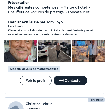
Présentation
Mes différentes compétences : - Maître d'hôtel. -
Chauffeur de voitures de prestige. - Formateur et
soutien scolaire.
Dernier avis laissé par Tom : 5/5
Il y a 1 mois
Olivier et son collaborateur ont été absolument fantastiques et
se sont surpassés pour garantir la réussite de notre
événement. J'ai organisé des réceptions aux quatre coins du
monde et je n'ai jamais bénéficié d'un soutien aussi attentif ni
profité d'un tel discernement. Je ferai sans aucun doute de
nouveau appel à Olivier pour tous mes futurs événements. Son
souci du détail et son amabilité sont inégalés.
Aide aux devoirs de mathématiques
Voir le profil
Contacter
Particulier
Christine Lebrun
Enseignante