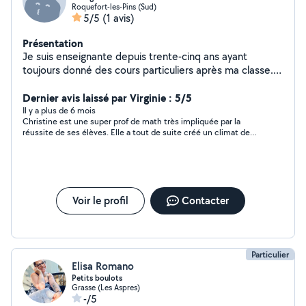
Roquefort-les-Pins (Sud)
5/5
(1 avis)
Présentation
Je suis enseignante depuis trente-cinq ans ayant
toujours donné des cours particuliers après ma classe.
Je prends à cœur mon activité et les résultats de mes
petits élèves sont ma plus belle récompense.
Dernier avis laissé par Virginie : 5/5
Il y a plus de 6 mois
Christine est une super prof de math très impliquée par la
réussite de ses élèves. Elle a tout de suite créé un climat de
confiance et a revu toute la matière de 5 eme collège avec ma
fille sans qu elle ressente le stress habituel par rapport à cette
matière . Une femme d expérience que je remercie beaucoup
pour pour son aide !
Voir le profil
Contacter
Particulier
Elisa Romano
Petits boulots
Grasse (Les Aspres)
-/5