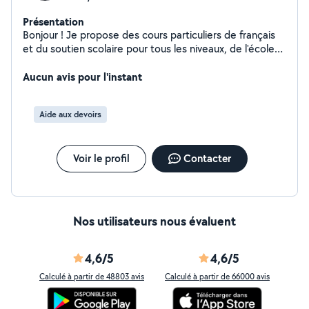
Présentation
Bonjour ! Je propose des cours particuliers de français
et du soutien scolaire pour tous les niveaux, de l'école
primaire au collège. Secteur Cannes, Grasse,
Peymenade... Que vous souhaitiez améliorer vos
Aucun avis pour l'instant
compétences en français (orthographe, grammaire,
expression écrite et orale) ou bénéficier d'un
Aide aux devoirs
accompagnement personnalisé dans d'autres matières,
je suis là pour vous aider. Ma méthode : Cours adaptés
à vos besoins et à votre rythme, redonner confiance et
Voir le profil
Contacter
sans stress. Exercices pratiques et ludiques pour mieux
comprendre Suivi régulier et conseils personnalisés pour
progresser efficacement Disponible en présentiel ou à
distance, je m'engage à rendre l'apprentissage agréable
et motivant. Tarifs : 25 euros par heure N'hésitez pas à
Nos utilisateurs nous évaluent
me contacter pour plus d'informations ou pour fixer une
première séance !
4,6/5
4,6/5
Calculé à partir de 48803 avis
Calculé à partir de 66000 avis