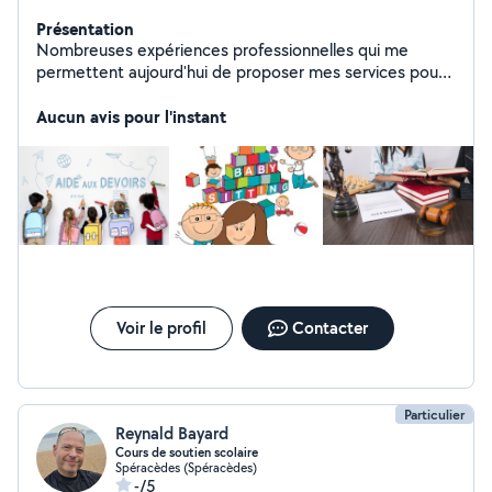
Présentation
Nombreuses expériences professionnelles qui me
permettent aujourd'hui de proposer mes services pour
tous types de petits jobs (baby-sitting, ménage, aide
aux devoirs ) etc sur Grasse et ses alentours. Je viens
Aucun avis pour l'instant
de m'inscrire et je me ferais une joie de pouvoir travailler
sur des petits jobs. N'hésitez pas à me contacter
Voir le profil
Contacter
Particulier
Reynald Bayard
Cours de soutien scolaire
Spéracèdes (Spéracèdes)
-/5