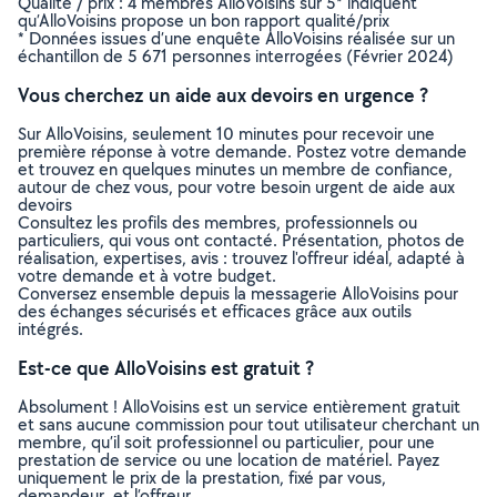
Qualité / prix : 4 membres AlloVoisins sur 5* indiquent
qu’AlloVoisins propose un bon rapport qualité/prix
* Données issues d’une enquête AlloVoisins réalisée sur un
échantillon de 5 671 personnes interrogées (Février 2024)
Vous cherchez un aide aux devoirs en urgence ?
Sur AlloVoisins, seulement 10 minutes pour recevoir une
première réponse à votre demande. Postez votre demande
et trouvez en quelques minutes un membre de confiance,
autour de chez vous, pour votre besoin urgent de aide aux
devoirs
Consultez les profils des membres, professionnels ou
particuliers, qui vous ont contacté. Présentation, photos de
réalisation, expertises, avis : trouvez l'offreur idéal, adapté à
votre demande et à votre budget.
Conversez ensemble depuis la messagerie AlloVoisins pour
des échanges sécurisés et efficaces grâce aux outils
intégrés.
Est-ce que AlloVoisins est gratuit ?
Absolument ! AlloVoisins est un service entièrement gratuit
et sans aucune commission pour tout utilisateur cherchant un
membre, qu’il soit professionnel ou particulier, pour une
prestation de service ou une location de matériel. Payez
uniquement le prix de la prestation, fixé par vous,
demandeur, et l’offreur.