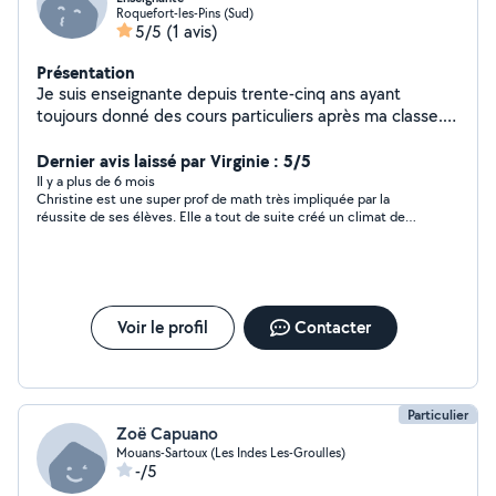
Roquefort-les-Pins (Sud)
5/5
(1 avis)
Présentation
Je suis enseignante depuis trente-cinq ans ayant
toujours donné des cours particuliers après ma classe.
Je prends à cœur mon activité et les résultats de mes
petits élèves sont ma plus belle récompense.
Dernier avis laissé par Virginie : 5/5
Il y a plus de 6 mois
Christine est une super prof de math très impliquée par la
réussite de ses élèves. Elle a tout de suite créé un climat de
confiance et a revu toute la matière de 5 eme collège avec ma
fille sans qu elle ressente le stress habituel par rapport à cette
matière . Une femme d expérience que je remercie beaucoup
pour pour son aide !
Voir le profil
Contacter
Particulier
Zoë Capuano
Mouans-Sartoux (Les Indes Les-Groulles)
-/5