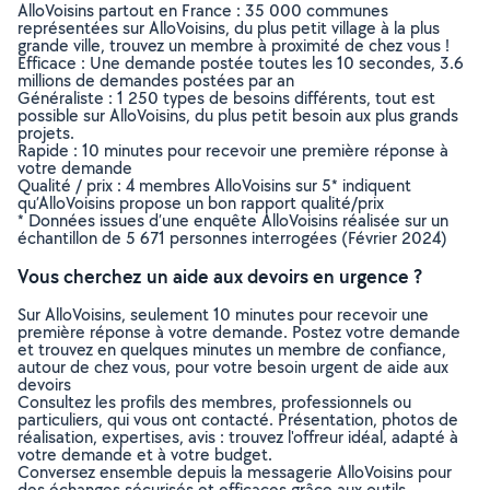
AlloVoisins partout en France : 35 000 communes
représentées sur AlloVoisins, du plus petit village à la plus
grande ville, trouvez un membre à proximité de chez vous !
Efficace : Une demande postée toutes les 10 secondes, 3.6
millions de demandes postées par an
Généraliste : 1 250 types de besoins différents, tout est
possible sur AlloVoisins, du plus petit besoin aux plus grands
projets.
Rapide : 10 minutes pour recevoir une première réponse à
votre demande
Qualité / prix : 4 membres AlloVoisins sur 5* indiquent
qu’AlloVoisins propose un bon rapport qualité/prix
* Données issues d’une enquête AlloVoisins réalisée sur un
échantillon de 5 671 personnes interrogées (Février 2024)
Vous cherchez un aide aux devoirs en urgence ?
Sur AlloVoisins, seulement 10 minutes pour recevoir une
première réponse à votre demande. Postez votre demande
et trouvez en quelques minutes un membre de confiance,
autour de chez vous, pour votre besoin urgent de aide aux
devoirs
Consultez les profils des membres, professionnels ou
particuliers, qui vous ont contacté. Présentation, photos de
réalisation, expertises, avis : trouvez l'offreur idéal, adapté à
votre demande et à votre budget.
Conversez ensemble depuis la messagerie AlloVoisins pour
des échanges sécurisés et efficaces grâce aux outils