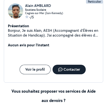
Particulier
Alain AMBLARD
Soutiens Scolaire
Cagnes-sur-Mer (Juin-Kennedy)
-/5
Présentation
Bonjour, Je suis Alain, AESH (Accompagnant d'Élèves en
Situation de Handicap). J'ai accompagné des élèves de
la maternelle jusqu'au lycée général et lycée
professionnelle cette année. J'ai donc l'habitude des
Aucun avis pour l'instant
élèves ayant des troubles " DYS", ou trouble de
l'attention/concentration. Je me base sur ce que fait
l'élève en classe en apportant ma touche personnelle.
Je donne également des cours de FLE ( Français Langue
Étrangère) et je fais du soutien scolaire/aide aux
Voir le profil
Contacter
devoirs.
Vous souhaitez proposer vos services de Aide
aux devoirs ?