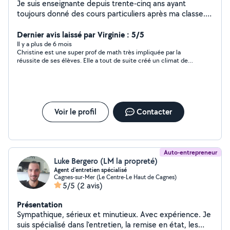
Je suis enseignante depuis trente-cinq ans ayant
toujours donné des cours particuliers après ma classe.
Je prends à cœur mon activité et les résultats de mes
petits élèves sont ma plus belle récompense.
Dernier avis laissé par Virginie : 5/5
Il y a plus de 6 mois
Christine est une super prof de math très impliquée par la
réussite de ses élèves. Elle a tout de suite créé un climat de
confiance et a revu toute la matière de 5 eme collège avec ma
fille sans qu elle ressente le stress habituel par rapport à cette
matière . Une femme d expérience que je remercie beaucoup
pour pour son aide !
Voir le profil
Contacter
Auto-entrepreneur
Luke Bergero (LM la propreté)
Agent d'entretien spécialisé
Cagnes-sur-Mer (Le Centre-Le Haut de Cagnes)
5/5
(2 avis)
Présentation
Sympathique, sérieux et minutieux. Avec expérience. Je
suis spécialisé dans l'entretien, la remise en état, les