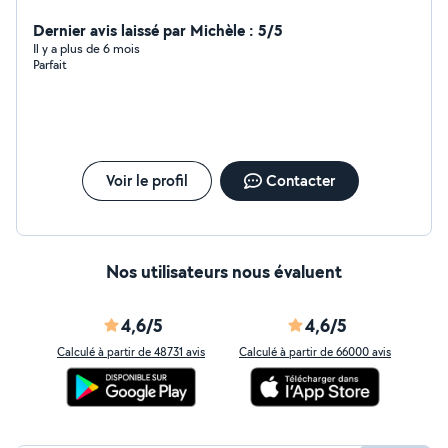
vitreries. Particuliers et professionnels. Également
qualifié pour de l'aide aux devoirs ou bien des cours
Dernier avis laissé par Michèle : 5/5
particuliers
Il y a plus de 6 mois
Parfait
Voir le profil
Contacter
Nos utilisateurs nous évaluent
4,6/5
4,6/5
Calculé à partir de 48731 avis
Calculé à partir de 66000 avis