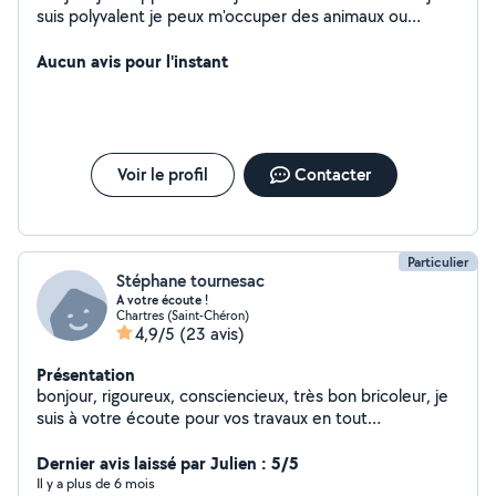
suis polyvalent je peux m'occuper des animaux ou
garder des enfants je parle 3 langues couramment
Aucun avis pour l'instant
Voir le profil
Contacter
Particulier
Stéphane tournesac
A votre écoute !
Chartres (Saint-Chéron)
4,9/5
(23 avis)
Présentation
bonjour, rigoureux, consciencieux, très bon bricoleur, je
suis à votre écoute pour vos travaux en tout
genres...aide au déménagement...montage de
meubles...mais aussi dans le soutien scolaire...etc...cdlt,
Dernier avis laissé par Julien : 5/5
Stéphane
Il y a plus de 6 mois