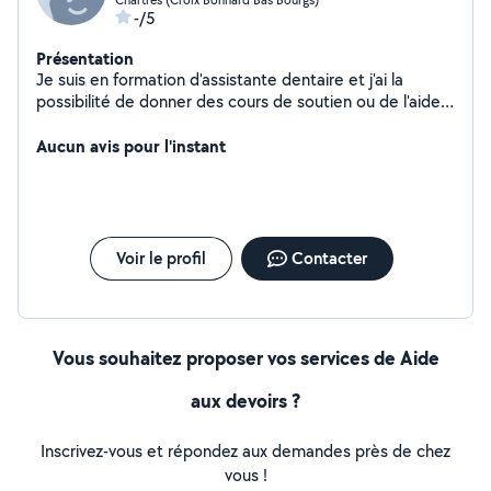
-/5
Présentation
Je suis en formation d'assistante dentaire et j'ai la
possibilité de donner des cours de soutien ou de l'aide
au devoir de la primaire au collège (plutôt dans les
matières littéraires) ou lycée (matières littéraires). Aussi
Aucun avis pour l'instant
je peux faire du babysitting au besoin.
Voir le profil
Contacter
Vous souhaitez proposer vos services de Aide
aux devoirs ?
Inscrivez-vous et répondez aux demandes près de chez
vous !