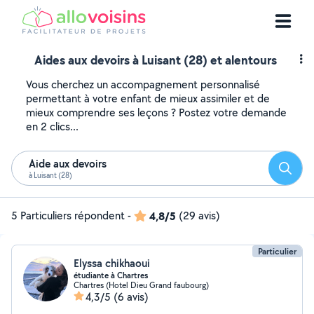
Aides aux devoirs à Luisant (28) et alentours
Vous cherchez un accompagnement personnalisé
permettant à votre enfant de mieux assimiler et de
mieux comprendre ses leçons ? Postez votre demande
en 2 clics...
Aide aux devoirs
Reche
à Luisant (28)
5 Particuliers répondent
-
4,8/5
(29 avis)
Particulier
Elyssa chikhaoui
étudiante à Chartres
Chartres (Hotel Dieu Grand faubourg)
4,3/5
(6 avis)