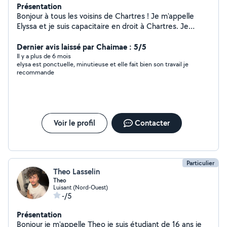
Présentation
Bonjour à tous les voisins de Chartres ! Je m'appelle
Elyssa et je suis capacitaire en droit à Chartres. Je
propose mes services de ménage, garde d'enfant,
jardinage et diverses autre tâches ! Si vous avez besoin
Dernier avis laissé par Chaimae : 5/5
d'un coup de main dans ces domaines, n'hésitez pas à
Il y a plus de 6 mois
elysa est ponctuelle, minutieuse et elle fait bien son travail je
me contacter. Je suis motivée, fiable et prête à rendre
recommande
service :)
Voir le profil
Contacter
Particulier
Theo Lasselin
Theo
Luisant (Nord-Ouest)
-/5
Présentation
Bonjour je m'appelle Theo je suis étudiant de 16 ans je