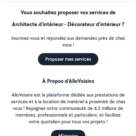
matériaux écologiques et les pratiques responsables
dans chaque projet. Découvrez comment je peux
Vous souhaitez proposer vos services de
transformer votre espace et créer une atmosphère qui
reflète votre personnalité et votre style de vie.
Architecte d'intérieur - Décorateur d'intérieur ?
Contactez-moi dès aujourd'hui pour commencer votre
voyage vers un intérieur exceptionnellement beau et
Inscrivez-vous et répondez aux demandes près de chez
fonctionnel !
vous !
Proposer mes services
À Propos d’AlloVoisins
AlloVoisins est la plateforme dédiée aux prestations de
services et à la location de matériel à proximité de chez
vous ! Rejoignez notre communauté de 4,5 millions de
membres, professionnels et particuliers, et facilitez
votre quotidien pour tous vos projets !
M'inscrire