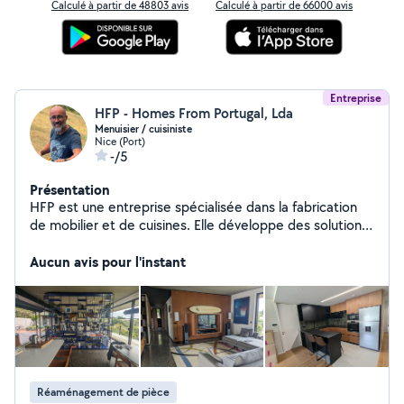
Calculé à partir de 48803 avis
Calculé à partir de 66000 avis
Entreprise
HFP - Homes From Portugal, Lda
Menuisier / cuisiniste
Nice (Port)
-/5
Présentation
HFP est une entreprise spécialisée dans la fabrication
de mobilier et de cuisines. Elle développe des solutions
sur mesure, alliant fonctionnalité, qualité des matériaux
et savoir-faire, avec une attention particulière au design
Aucun avis pour l'instant
et aux finitions.
Réaménagement de pièce