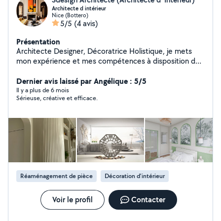
Architecte d intérieur
Nice (Bottero)
5/5
(4 avis)
Présentation
Architecte Designer, Décoratrice Holistique, je mets
mon expérience et mes compétences à disposition de
vos projets d amélioration, de rénovation et de
décoration de vos intérieurs. Création et Décoration
Dernier avis laissé par Angélique : 5/5
grâce aux formes, aux matières, aux couleurs. Conseils
Il y a plus de 6 mois
Sérieuse, créative et efficace.
et prestations en Home Staging Conseils et analyse
Feng Shui Vous avez un projet de construction ? Je crée
pour vous une villa écologique et haut de gamme
Travaux et rénovation tout corps d état Projet 100%
sécurisé avec des entrepreneurs qualifiés et vérifiés
avec garanties / Paiement sécurisé sur compte
séquestre (Banque de France) Disponibilité et réactivité
Devis uniquement après visite technique sur place NICE
Réaménagement de pièce
Décoration d'intérieur
CANNES ANTIBES MENTON MONACO
Voir le profil
Contacter