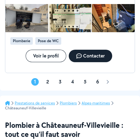
Plomberie
Pose de WC
Voir le profil
Contacter
1
2
3
4
5
6
Page
suivante
Prestations de services
Plombiers
Alpes-maritimes
Châteauneuf-Villevieille
Plombier à Châteauneuf-Villevieille :
tout ce qu’il faut savoir