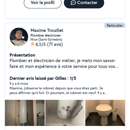
Voir le profil
Contacter
Particulier
Maxime Trouillet
Plombier électricien
Nice (Saint-Sylvestre)
4,5/5
(71 avis)
Présentation
Plombier et électricien de métier, je mets mon savoir-
faire et mon expérience à votre service pour tous vos
travaux d'installation, de dépannage et de rénovation.
Dernier avis laissé par Gilles : 1/5
Il y a 6 mois
Maxime, j’observe le robinet depuis que vous êtes parti. Je
peux affirmer qu’il fuit. Et pourtant, le robinet est neuf. Il y a
également une fuite dans le mur. Le mur est complètement
humide. Pensez-vous vraiment que cela mérite 40 euros ? Je
suis obligée de trouver quelqu’un pour refaire votre travail. J’ai
peur que le mur s’abîme. La première fois, il y a cinq ans, vous
aviez bien fait votre travail. Cette fois-ci, vous vous en êtes
moqué. Vous avez profité du fait que je suis étrangère et que
mon mari n’était pas à la maison. Vous n’avez même pas vérifié
l’enroulement de l’isolant sur le robinet. Pour 40 euros,