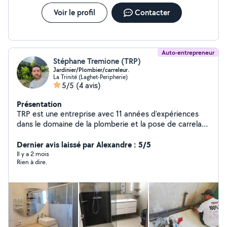
Voir le profil
Contacter
Auto-entrepreneur
Stéphane Tremione (TRP)
Jardinier/Plombier/carreleur.
La Trinité (Laghet-Peripherie)
5/5
(4 avis)
Présentation
TRP est une entreprise avec 11 années d'expériences
dans le domaine de la plomberie et la pose de carrelage
nous effectuons aussi les entretiens de jardin, les
débroussaillages et tout autre tâches dans vos espaces
Dernier avis laissé par Alexandre : 5/5
verts. Dynamique, consciencieux et à l'écoute de notre
Il y a 2 mois
Rien à dire.
clientèle ont va savoir vous conseiller et diriger dans vos
choix tout au long de votre chantier. Nous réalisons les
entretiens de jardin,taille de haies et On réalise les
débroussaillage de vos terrains.