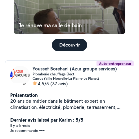
Je rénove ma salle de bain
Découvrir
Auto-entrepreneur
Youssef Borehani (Azur groupe services)
Plomberie chauffage Elect.
Carros (Ville Nouvelle-La Plaine-Le Planet)
4,5/5
(37 avis)
Présentation
20 ans de métier dans le bâtiment expert en
climatisation, électricité, plomberie, terrassement,
multiservice, j'aime trouver des solutions et vous aider
sur différents projets n'hesitez pas à me consulter
Dernier avis laissé par Karim : 5/5
Il y a 6 mois
Je recommande +++