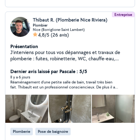
Entreprise
Thibaut R. (Plomberie Nice Riviera)
Plombier
Nice (Borriglione-Saint Lambert)
4,8/5
(26 avis)
Présentation
J'interviens pour tous vos dépannages et travaux de
plomberie : fuites, robinetterie, WC, chauffe-eau,
débouchage, installations et rénovations. Travail propre
et soigné, devis clair avant intervention, tarifs honnêtes
Dernier avis laissé par Pascale : 5/5
et adaptés à votre budget. Réactif et à l'écoute, je
Il y a 6 jours
Réaménagement d’une petite salle de bain, travail très bien
privilégie toujours des solutions durables. Disponible
fait. Thibault est un professionnel consciencieux. De plus il a
rapidement sur Nice et alentours.
été particulièrement réactif et disponible pour régler un
imprévu de fuite d’eau au niveau des toilettes. Ses tarifs sont
raisonnables. Je recommande à 100% sans aucun doute.
Plomberie
Pose de baignoire