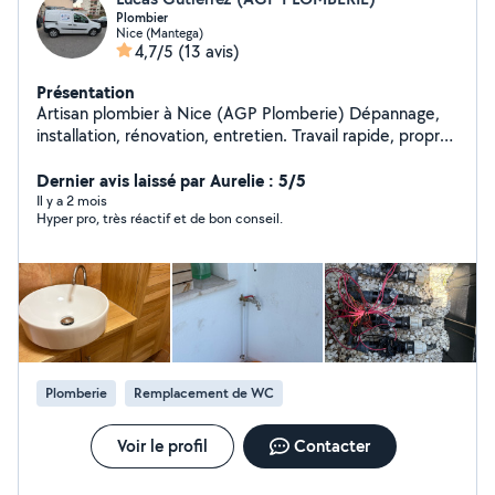
Plombier
Nice (Mantega)
4,7/5
(13 avis)
Présentation
Artisan plombier à Nice (AGP Plomberie) Dépannage,
installation, rénovation, entretien. Travail rapide, propre
et professionnel. Devis gratuit et intervention dans le
secteur de nice et ses alentours.
Dernier avis laissé par Aurelie : 5/5
Il y a 2 mois
Hyper pro, très réactif et de bon conseil.
Plomberie
Remplacement de WC
Voir le profil
Contacter