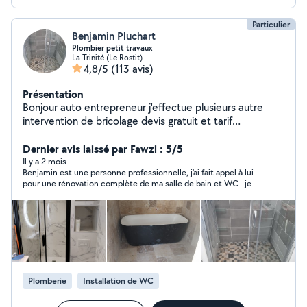
Particulier
Benjamin Pluchart
Plombier petit travaux
La Trinité (Le Rostit)
4,8/5
(113 avis)
Présentation
Bonjour auto entrepreneur j'effectue plusieurs autre
intervention de bricolage devis gratuit et tarif
raisonnable et bon professionnel
Dernier avis laissé par Fawzi : 5/5
Il y a 2 mois
Benjamin est une personne professionnelle, j'ai fait appel à lui
pour une rénovation complète de ma salle de bain et WC . je
suis content car j'ai été très satisfait de son travail et sa
disponibilité. avec des prix abordables.
Plomberie
Installation de WC