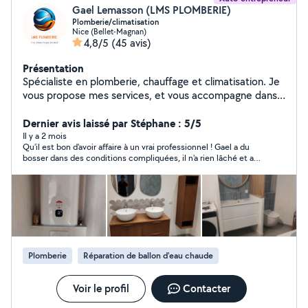
Gael Lemasson (LMS PLOMBERIE)
Plomberie/climatisation
Nice (Bellet-Magnan)
4,8/5
(45 avis)
Présentation
Spécialiste en plomberie, chauffage et climatisation. Je
vous propose mes services, et vous accompagne dans
vos projets futur. Dépannage, rénovation ou neuf. Travail
sérieux et soigné.
Dernier avis laissé par Stéphane : 5/5
Il y a 2 mois
Qu'il est bon d'avoir affaire à un vrai professionnel ! Gael a du
bosser dans des conditions compliquées, il n'a rien lâché et a
terminé le boulot très sérieusement et très proprement ! En
plus j'ai des explications claires, un diagnostic (oui, ma SDB est
bien malade...) honnête... Je suis vraiment satisfait !
Plomberie
Réparation de ballon d'eau chaude
Voir le profil
Contacter