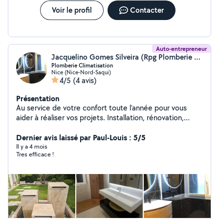
Voir le profil
Contacter
Auto-entrepreneur
Jacquelino Gomes Silveira (Rpg Plomberie Nice)
Plomberie Climatisation
Nice (Nice-Nord-Saqui)
4/5
(4 avis)
Présentation
Au service de votre confort toute l'année pour vous
aider à réaliser vos projets. Installation, rénovation,
entretien et dépannage: nous proposons des solutions
fiables, adaptées à vos besoins et à votre budget. Devis
Dernier avis laissé par Paul-Louis : 5/5
gratuit Réactivité, qualité et transparence.
Il y a 4 mois
Tres efficace !