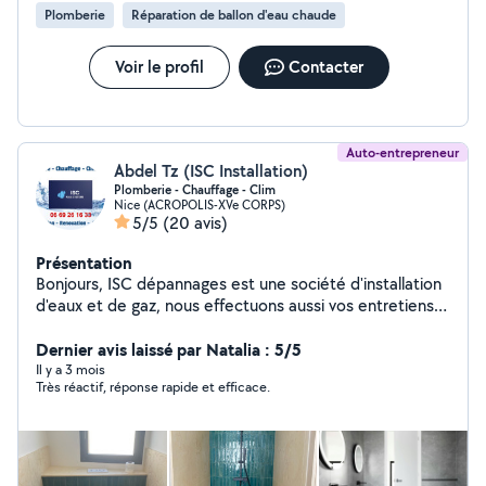
Plomberie
Réparation de ballon d'eau chaude
certaines personnes travaillent toute une journée. Vous, vous
avez pris 40 euros pour une demi-heure et vous avez bâclé le
travail.Je n’ai pas touché au robinet. J’ai simplement découpé
Voir le profil
Contacter
les éléments décoratifs et je les ai remis en place en
haut.ARNAQUE A EVITER.
Auto-entrepreneur
Abdel Tz (ISC Installation)
Plomberie - Chauffage - Clim
Nice (ACROPOLIS-XVe CORPS)
5/5
(20 avis)
Présentation
Bonjours, ISC dépannages est une société d'installation
d'eaux et de gaz, nous effectuons aussi vos entretiens
et vous dépanne dans les plus bref délais en cas de
fuite pannes ou autre. Nous intervenons dans tout les
Dernier avis laissé par Natalia : 5/5
Alpes-Maritimes. Nous sommes disponible pour des
Il y a 3 mois
Très réactif, réponse rapide et efficace.
dépannages, installation, rénovation des sanitaires, pose
des meubles Cuisine/SDB/WC. Les disponibilités sont
adaptés selon le cas de figure. rigoureux, sérieux,
ponctuelle ayant le sens du détails, ont vous
accompagne dos vos rénovation ainsi que dans la