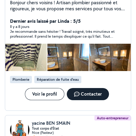
Bonjour chers voisins ! Artisan plombier passionné et
rigoureux, je vous propose mes services pour tous vos
besoins en plomberie et chauffage, avec la garantie d'un
travail propre, rapide et au juste prix. Mes services :
Dernier avis laissé par Linda : 5/5
Dépannage 7j/7 : Recherche de fuites, débouchage de
Il y a 8 jours
Je recommande sans hésiter ! Travail soigné, très minutieux et
canalisations, réparation de chasse d'eau, ballons d'eau
professionnel. Il prend le temps d’expliquer ce qu’il fait. Tout
chaude. Installation & Rénovation : Remplacement de
s’est parfaitement bien passé. Merci encore !
robinetterie, pose de sanitaires, rénovation complète
de salle de bain. Chauffage : Entretien et installation de
radiateurs. Pourquoi me faire confiance ? Intervention
rapide et devis gratuit avant travaux. Matériel de qualité
et respect des normes. Sérieux, réactivité et
dynamisme. Pour toute question contactez-moi
Plomberie
Réparation de fuite d'eau
directement o7-69-70-81-49
Voir le profil
Contacter
Auto-entrepreneur
yacine BEN SMAIN
Tout corps d'État
Nice (Pasteur)