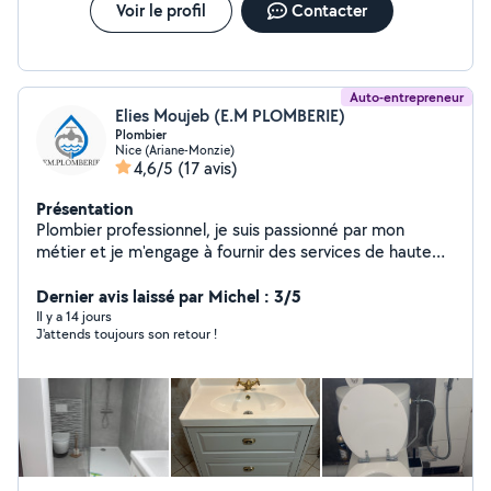
Voir le profil
Contacter
Auto-entrepreneur
Elies Moujeb (E.M PLOMBERIE)
Plombier
Nice (Ariane-Monzie)
4,6/5
(17 avis)
Présentation
Plombier professionnel, je suis passionné par mon
métier et je m'engage à fournir des services de haute
qualité pour tous vos besoins de plomberie : -
Installation - Rénovation - Dépannage - Débouchage
Dernier avis laissé par Michel : 3/5
Mobilité : 06 / 83
Il y a 14 jours
J'attends toujours son retour !