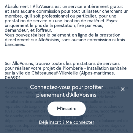
Absolument ! AlloVoisins est un service entièrement gratuit
et sans aucune commission pour tout utilisateur cherchant un
membre, qu’il soit professionnel ou particulier, pour une
prestation de service ou une location de matériel. Payez
uniquement le prix de la prestation, fixé par vous,
demandeur, et l’offreur.
Vous pouvez réaliser le paiement en ligne de la prestation
directement sur AlloVoisins, sans aucune commission ni frais
bancaires.
Sur AlloVoisins, trouvez toutes les prestations de services
pour réaliser votre projet de Plomberie - Installation sanitaire
sur la ville de Châteauneuf-Villevieille (Alpes-maritimes,
06690)
Connectez-vous pour profiter
Autres exemples de prestations réalisées par nos membres : installation
de chasse d'eau, remplacement d'évier, installation de cabine de
pleinement d'AlloVoisins
douche, installation de colonne de douche, installation de lavabo,
installation de douche à l'italienne, installation de salle de bain,
réparation de baignoire, réparation de cabine de douche, soudure de
M'inscrire
tuyau, déplacement d'évier, remplacement de douche, raccordement
de douche, déplacement de douche, démontage des WC,
Carte
déplacement de toilettes, raccordement de baignoire, déplacement de
Déjà inscrit ? Me connecter
baignoire, déplacement d'arrivée d'eau, pose de tuyau, démontage de
chauffe-eau, raccordement de chauffe-eau, remplacement de cumulus,