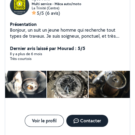
Multi service - Méca auto/moto
La Trinité (Centre)
5/5
(6 avis)
Présentation
Bonjour, un suit un jeune homme qui recherche tout
types de travaux. Je suis soigneux, ponctuel, et très
motivé. Je suis un passionné de mécanique auto/moto.
Je vous propose mes services: . Mécanicien auto/moto
Dernier avis laissé par Mourad : 5/5
. Réparation/amélioration toute marques ordinateur
Il y a plus de 6 mois
Très courtois
tout types . Multi services . Déménagement . Aide
informatique . Livraison des courses
Voir le profil
Contacter