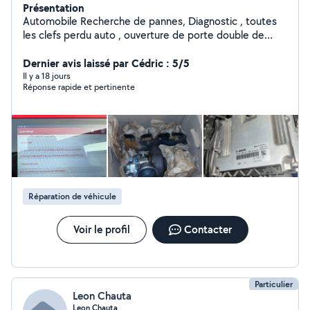
Présentation
Automobile Recherche de pannes, Diagnostic , toutes
les clefs perdu auto , ouverture de porte double de
clefs avec taillages lame codages et programmations
calculateurs divers. etc. Zéro 777941445
Dernier avis laissé par Cédric : 5/5
Il y a 18 jours
Réponse rapide et pertinente
Réparation de véhicule
Voir le profil
Contacter
Particulier
Leon Chauta
Leon Chauta