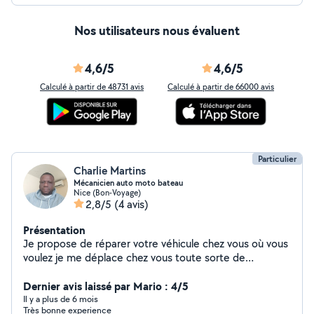
Nos utilisateurs nous évaluent
4,6/5
4,6/5
Calculé à partir de 48731 avis
Calculé à partir de 66000 avis
Particulier
Charlie Martins
Mécanicien auto moto bateau
Nice (Bon-Voyage)
2,8/5
(4 avis)
Présentation
Je propose de réparer votre véhicule chez vous où vous
voulez je me déplace chez vous toute sorte de
prestation révision embrayage distribution suspension
diagnostic électronique et mécanique
Dernier avis laissé par Mario : 4/5
Il y a plus de 6 mois
Très bonne experience