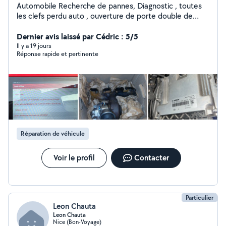
Automobile Recherche de pannes, Diagnostic , toutes
les clefs perdu auto , ouverture de porte double de
clefs avec taillages lame codages et programmations
calculateurs divers. etc. Zéro 777941445
Dernier avis laissé par Cédric : 5/5
Il y a 19 jours
Réponse rapide et pertinente
Réparation de véhicule
Voir le profil
Contacter
Particulier
Leon Chauta
Leon Chauta
Nice (Bon-Voyage)