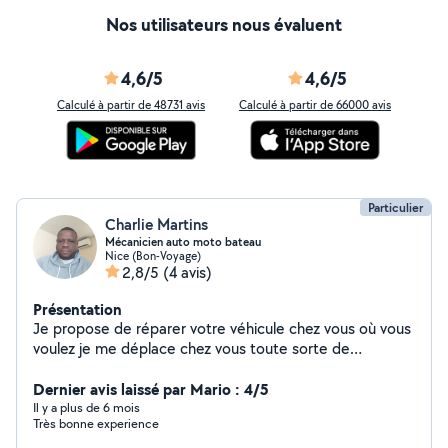
Nos utilisateurs nous évaluent
4,6/5
4,6/5
Calculé à partir de 48731 avis
Calculé à partir de 66000 avis
Particulier
Charlie Martins
Mécanicien auto moto bateau
Nice (Bon-Voyage)
2,8/5
(4 avis)
Présentation
Je propose de réparer votre véhicule chez vous où vous
voulez je me déplace chez vous toute sorte de
prestation révision embrayage distribution suspension
diagnostic électronique et mécanique
Dernier avis laissé par Mario : 4/5
Il y a plus de 6 mois
Très bonne experience