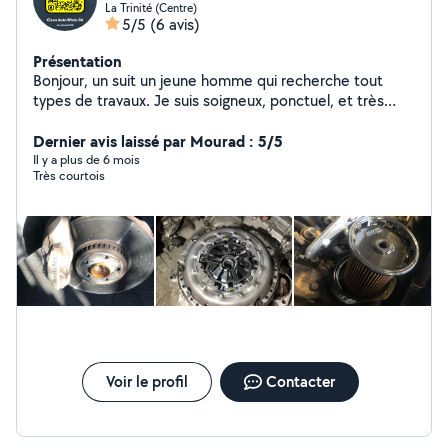
La Trinité (Centre)
5/5
(6 avis)
Présentation
Bonjour, un suit un jeune homme qui recherche tout
types de travaux. Je suis soigneux, ponctuel, et très
motivé. Je suis un passionné de mécanique auto/moto.
Je vous propose mes services: . Mécanicien auto/moto
Dernier avis laissé par Mourad : 5/5
. Réparation/amélioration toute marques ordinateur
Il y a plus de 6 mois
Très courtois
tout types . Multi services . Déménagement . Aide
informatique . Livraison des courses
Voir le profil
Contacter