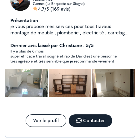
Cannes (La Roquette-sur-Siagne)
4,7/5
(169 avis)
Présentation
je vous propose mes services pour tous travaux
montage de meuble , plomberie , électricité , carrelage
, peinture, agencement, faux plafond, montage de
cuisine, store et volet roulant porte de garage et
Dernier avis laissé par Christiane : 5/5
d'autres interventions. Ayant été directeur technique de
Il y a plus de 6 mois
super efficace travail soigné et rapide David est une personne
palace pendant plusieurs années , j intervient sur toutes
très agréable et très serviable que je recommande vivement
pannes devis et renseignement gratuit sur déplacement
propre et ponctuel
Voir le profil
Contacter