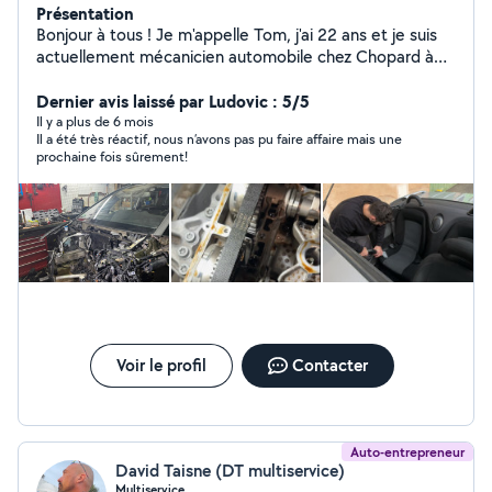
Présentation
Bonjour à tous ! Je m'appelle Tom, j'ai 22 ans et je suis
actuellement mécanicien automobile chez Chopard à
Grasse. Passionné par mon métier, j'apprécie chaque
jour les défis et les opportunités d'apprentissage qu'il
Dernier avis laissé par Ludovic : 5/5
m'offre. La mécanique est bien plus qu'un travail pour
Il y a plus de 6 mois
Il a été très réactif, nous n’avons pas pu faire affaire mais une
moi, c'est une véritable vocation qui me permet de
prochaine fois sûrement!
développer mes compétences et d'évoluer dans un
environnement stimulant. Mon envie d'apprendre sans
cesse me permet de me perfectionner dans mon travail
Voir le profil
Contacter
Auto-entrepreneur
David Taisne (DT multiservice)
Multiservice