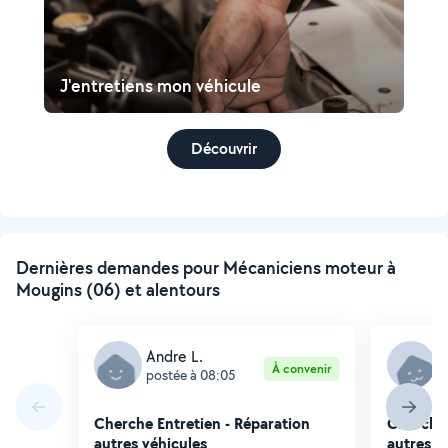
J'entretiens mon véhicule
Découvrir
Dernières demandes pour Mécaniciens moteur à
Mougins (06) et alentours
Andre L.
Y
À convenir
postée à 08:05
p
Cherche Entretien - Réparation
Cherche 
autres véhicules
autres v