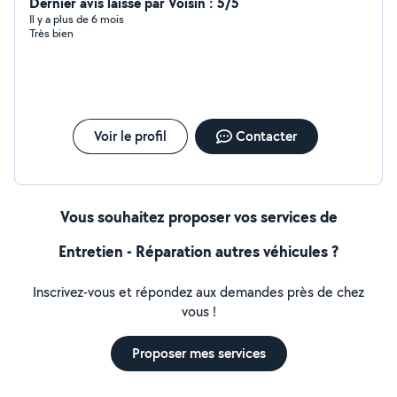
gratuit et si vous ne pouvez pas vous déplacer je me
Dernier avis laissé par Voisin : 5/5
déplace il i a aucun soucis.
Il y a plus de 6 mois
Très bien
Voir le profil
Contacter
Vous souhaitez proposer vos services de
Entretien - Réparation autres véhicules ?
Inscrivez-vous et répondez aux demandes près de chez
vous !
Proposer mes services