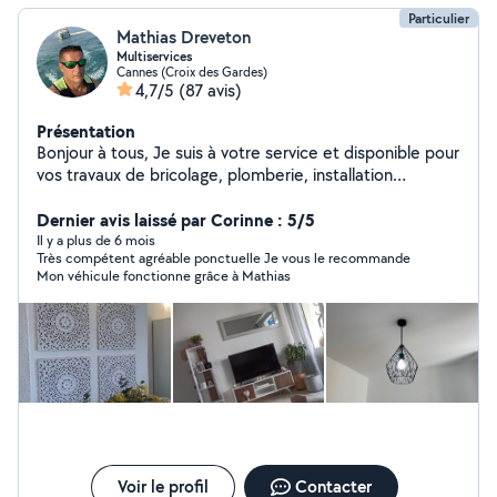
Particulier
Mathias Dreveton
Multiservices
Cannes (Croix des Gardes)
4,7/5
(87 avis)
Présentation
Bonjour à tous, Je suis à votre service et disponible pour
vos travaux de bricolage, plomberie, installation
électrique, montage de meubles, location de matériels
et transport de charges lourdes. Après trois maisons
Dernier avis laissé par Corinne : 5/5
d'expérience, je touche à tout et propose mes services
Il y a plus de 6 mois
Très compétent agréable ponctuelle Je vous le recommande
pour vous rendre service. Au plaisir de vous rencontrer.
Mon véhicule fonctionne grâce à Mathias
Mathias
Voir le profil
Contacter