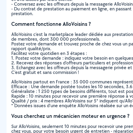
- Conversez avec les offreurs depuis la messagerie AlloVoisi
- Du contrat de prestation au paiement en ligne, en passant pa
prestation.
Comment fonctionne AlloVoisins ?
AlloVoisins c’est la marketplace leader dédiée aux prestatio
de membres, dont 300 000 professionnels.
Postez votre demande et trouvez proche de chez vous un parti
rapport qualité/prix.
Facilitez votre quotidien en 3 étapes :
1. Postez votre demande : indiquez votre besoin en quelque
2. Recevez des réponses d’offreurs particuliers et professio
3. Echangez avec les offreurs depuis la messagerie privée et 
C’est gratuit et sans commission !
AlloVoisins partout en France : 35 000 communes représentées 
Efficace : Une demande postée toutes les 10 secondes, 3.6
Généraliste : 1 250 types de besoins différents, tout est poss
Rapide : 10 minutes pour recevoir une première réponse à 
Qualité / prix : 4 membres AlloVoisins sur 5* indiquent qu’All
* Données issues d’une enquête AlloVoisins réalisée sur un é
Vous cherchez un mécanicien moteur en urgence ?
Sur AlloVoisins, seulement 10 minutes pour recevoir une p
chez vous, pour votre besoin urgent de entretien - réparatio