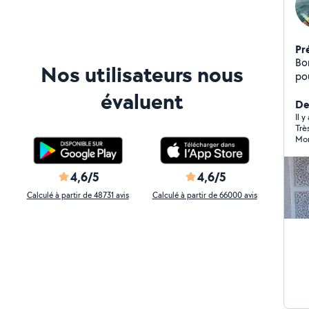
Pr
Bonjour à 
Nos utilisateurs nous
pou
él
évaluent
et
De
d'
Il 
Très 
pour v
Ma
4,6/5
4,6/5
Calculé à partir de 48731 avis
Calculé à partir de 66000 avis