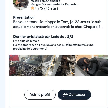
Mécanicien Automobile
Mougins (Valmasque-Notre Dame de Vie)
4,7/5
(43 avis)
Présentation
Bonjour à tous ! Je m'appelle Tom, j'ai 22 ans et je suis
actuellement mécanicien automobile chez Chopard à
Grasse. Passionné par mon métier, j'apprécie chaque
jour les défis et les opportunités d'apprentissage qu'il
Dernier avis laissé par Ludovic : 5/5
m'offre. La mécanique est bien plus qu'un travail pour
Il y a plus de 6 mois
Il a été très réactif, nous n’avons pas pu faire affaire mais une
moi, c'est une véritable vocation qui me permet de
prochaine fois sûrement!
développer mes compétences et d'évoluer dans un
environnement stimulant. Mon envie d'apprendre sans
cesse me permet de me perfectionner dans mon
travail
Voir le profil
Contacter