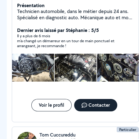
Présentation
Technicien automobile, dans le métier depuis 24 ans.
Spécialisé en diagnostic auto. Mécanique auto et moto
toutes marques. Expérience pro : plus de 10 ans chez
Volkswagen-Audi, Ferrari/Maserati, et plus de 6 ans
Dernier avis laissé par Stéphanie : 5/5
chez Fiat-Alfa-Jeep. Plusieurs expériences sur
Il y a plus de 6 mois
m’a changé un démarreur en un tour de main ponctuel et
youngtimers ( Rolls, Bentley, Mustang ....)
arrangeant, je recommande !
Voir le profil
Contacter
Particulier
Tom Cuccureddu