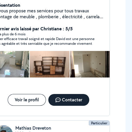
ésentation
 vous propose mes services pour tous travaux
ntage de meuble , plomberie , électricité , carrelage
peinture, agencement, faux plafond, montage de
sine, store et volet roulant porte de garage et
nier avis laissé par Christiane : 5/5
autres interventions. Ayant été directeur technique
y a plus de 6 mois
travail soigné et rapide David est une personne
palace pendant plusieurs années , j intervient sur
s agréable et très serviable que je recommande vivement
nnes devis et renseignement gratuit sur
placement propre et ponctuel
Voir le profil
Contacter
Particulier
Mathias Dreveton