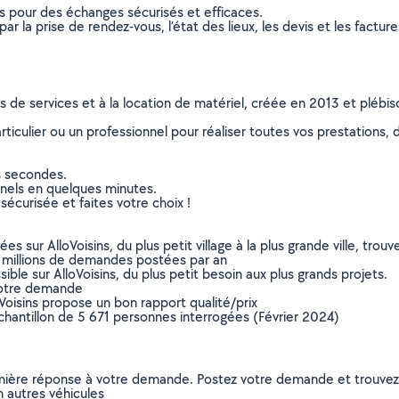
ns pour des échanges sécurisés et efficaces.
r la prise de rendez-vous, l’état des lieux, les devis et les facture
ns de services et à la location de matériel, créée en 2013 et plébi
culier ou un professionnel pour réaliser toutes vos prestations, d
s secondes.
nnels en quelques minutes.
sécurisée et faites votre choix !
sur AlloVoisins, du plus petit village à la plus grande ville, tro
 millions de demandes postées par an
ible sur AlloVoisins, du plus petit besoin aux plus grands projets.
votre demande
oVoisins propose un bon rapport qualité/prix
chantillon de 5 671 personnes interrogées (Février 2024)
remière réponse à votre demande. Postez votre demande et trouve
n autres véhicules