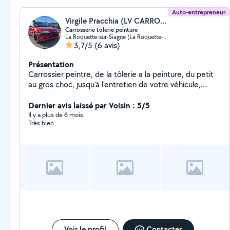
Auto-entrepreneur
Virgile Pracchia (LV CARROSSERIE)
Carrosserie tolerie peinture
La Roquette-sur-Siagne (La Roquette-sur-Siagne)
3,7/5
(6 avis)
Présentation
Carrossier peintre, de la tôlerie a la peinture, du petit
au gros choc, jusqu'à l'entretien de votre véhicule,
agréé toutes assurance et geste selon les franchise.
Devis gratuit et si vous ne pouvez pas vous déplacer je
Dernier avis laissé par Voisin : 5/5
me déplace il i a aucun soucis.
Il y a plus de 6 mois
Très bien
Voir le profil
Contacter