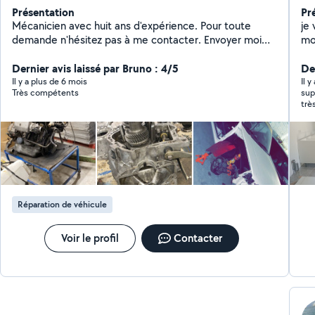
Présentation
Pr
Mécanicien avec huit ans d'expérience. Pour toute
je
demande n'hésitez pas à me contacter. Envoyer moi
mo
directement un message au 06-73-16-07-59 je n'arrive
, 
plus à répondre aux demandes sur l'application
Dernier avis laissé par Bruno : 4/5
cui
Der
d'
Il y a plus de 6 mois
Il 
Très compétents
super efficace 
de 
trè
toutes pa
dé
Réparation de véhicule
Voir le profil
Contacter