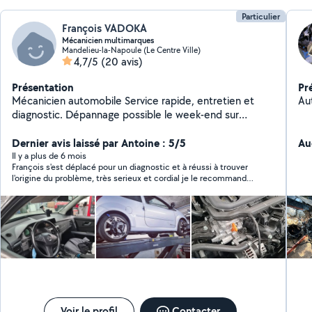
Particulier
François VADOKA
Mécanicien multimarques
Mandelieu-la-Napoule (Le Centre Ville)
4,7/5
(20 avis)
Présentation
Pr
Mécanicien automobile Service rapide, entretien et
Au
diagnostic. Dépannage possible le week-end sur
rendez-vous.
Dernier avis laissé par Antoine : 5/5
Au
Il y a plus de 6 mois
François s'est déplacé pour un diagnostic et à réussi à trouver
l'origine du problème, très serieux et cordial je le recommande
sans hésitation
Voir le profil
Contacter