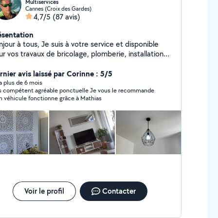
Multiservices
Cannes (Croix des Gardes)
4,7/5
(87 avis)
ésentation
tous, Je suis à votre service et disponible
r vos travaux de bricolage, plomberie, installation
ectrique, montage de meubles, location de matériels
 transport de charges lourdes. Après trois maisons
rnier avis laissé par Corinne : 5/5
expérience, je touche à tout et propose mes services
y a plus de 6 mois
compétent agréable ponctuelle Je vous le recommande
ous rendre service. Au plaisir de vous rencontrer.
Mon véhicule fonctionne grâce à Mathias
thias
Voir le profil
Contacter