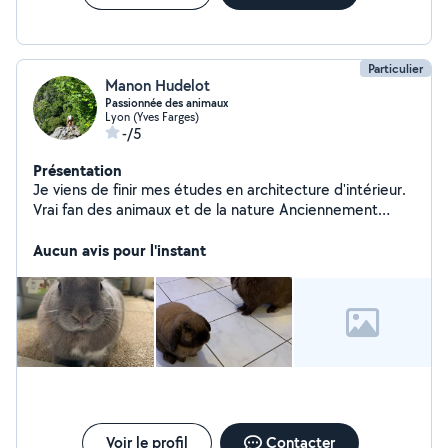
Particulier
Manon Hudelot
Passionnée des animaux
Lyon (Yves Farges)
-/5
Présentation
Je viens de finir mes études en architecture d'intérieur.
Vrai fan des animaux et de la nature Anciennement
scout en tant que jeune puis cheftaine scout Je suis de
nature pointilleuse, dynamique et volontaire !
Aucun avis pour l'instant
Voir le profil
Contacter