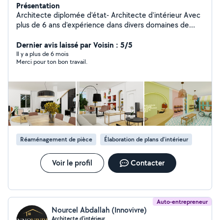
Présentation
Architecte diplomée d'état- Architecte d'intérieur Avec
plus de 6 ans d'expérience dans divers domaines de
l'architecture, j'ai décidé de créer mon propre studio
pour relever de nouveaux défis artistiques et
Dernier avis laissé par Voisin : 5/5
personnels. Mon approche vise à concevoir des
Il y a plus de 6 mois
Merci pour ton bon travail.
espaces uniques, capables de rendre tangible
l'intangible et de refléter l'identité de leurs utilisateurs.
Prêt(e) à donner vie à votre projet le plus magique ?
Commençons ensemble dès maintenant !
Réaménagement de pièce
Élaboration de plans d'intérieur
Voir le profil
Contacter
Auto-entrepreneur
Nourcel Abdallah (Innovivre)
Architecte d'intérieur