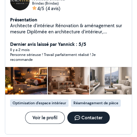
Brindas (Brindas)
4/5
(4 avis)
Présentation
Architecte d'intérieur Rénovation & aménagement sur
mesure Diplômée en architecture d'intérieur,
j'accompagne particuliers et professionnels de A à Z :
Optimisation & conception d'espaces Plans 2D / 3D
Dernier avis laissé par Yannick : 5/5
avec rendus réalistes Choix des matériaux et ambiances
Il y a 2 mois
Personne sérieuse ! Travail parfaitement réalisé ! Je
Suivi de chantier Une solution clé en main, adaptée à
recommande
votre budget, pour un résultat fonctionnel, esthétique
et qui vous ressemble. Lyon et alentours Contactez-moi
pour un premier échange !
Optimisation d'espace intérieur
Réaménagement de pièce
Voir le profil
Contacter