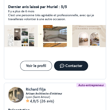
peinture, je suis à l'écoute pour vos projets de
décoration d'intérieur, je serais ravie de vous conseiller .
Dernier avis laissé par Muriel : 5/5
Je vous propose mes services notamment pour des
Il y a plus de 6 mois
C'est une personne très agréable et professionnelle, avec qui je
coaching déco, des conseils en couleurs et choix de
travaillerais volontier à une autre occasion.
papiers peints, mais également des shopping liste pour
le choix de mobiliers, matériaux, etc ... Vous pouvez
trouver dans les photos quelques uns de mes projets .
J'utilise également l'application pour des recherches
d'aide de temps en temps, pour de petits travaux,
ménages ou autres.
Voir le profil
Contacter
Auto-entrepreneur
Richard filja
Artisan Architecte d'intérieur
Lyon (Saint-Amour)
4,8/5
(26 avis)