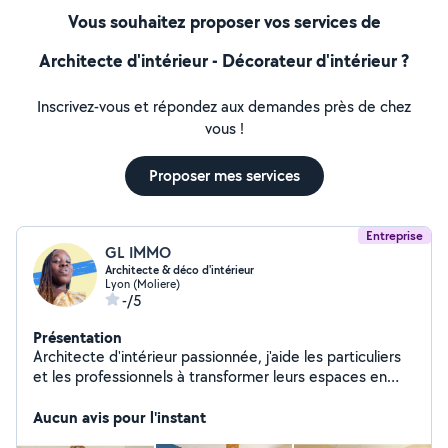
Vous souhaitez proposer vos services de
Architecte d'intérieur - Décorateur d'intérieur ?
Inscrivez-vous et répondez aux demandes près de chez
vous !
Proposer mes services
Entreprise
GL IMMO
Architecte & déco d'intérieur
Lyon (Moliere)
-/5
Présentation
Architecte d'intérieur passionnée, j'aide les particuliers
et les professionnels à transformer leurs espaces en
lieux de vie harmonieux, confortables et uniques. Mon
approche mêle créativité, sens du détail et bien-être :
Aucun avis pour l'instant
chaque projet reflète l'âme de ses habitants. Mon