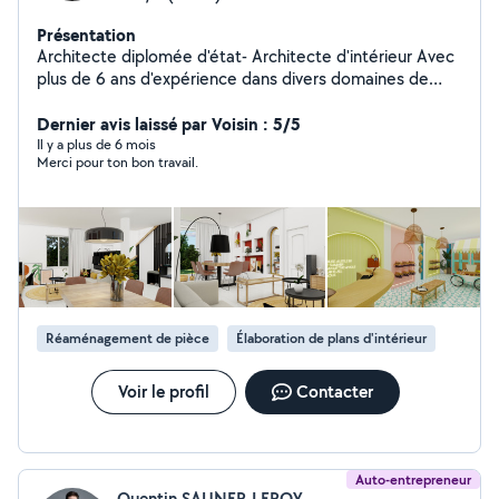
Présentation
Architecte diplomée d'état- Architecte d'intérieur Avec
plus de 6 ans d'expérience dans divers domaines de
l'architecture, j'ai décidé de créer mon propre studio
pour relever de nouveaux défis artistiques et
Dernier avis laissé par Voisin : 5/5
personnels. Mon approche vise à concevoir des
Il y a plus de 6 mois
Merci pour ton bon travail.
espaces uniques, capables de rendre tangible
l'intangible et de refléter l'identité de leurs utilisateurs.
Prêt(e) à donner vie à votre projet le plus magique ?
Commençons ensemble dès maintenant !
Réaménagement de pièce
Élaboration de plans d'intérieur
Voir le profil
Contacter
Auto-entrepreneur
Quentin SAUNER-LEROY