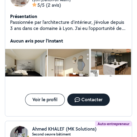
5/5
(2 avis)
Présentation
Passionnée par l'architecture d'intérieur, j'évolue depuis
3 ans dans ce domaine à Lyon. J'ai eu l'opportunité de
réaliser des missions diversifiées qui me nourrissent au
quotidien. En étroite collaboration avec l'ensemble des
Aucun avis pour l'instant
parties prenantes (artisans, fournisseurs...),
j'accompagne les clients dans la réalisation de leur
projet de vie. De la rencontre à la finalisation du projet,
avec une forte dimension conseil, nous avançons étape
par étape pour faire corréler le besoin et la réalité du
terrain.
Voir le profil
Contacter
Auto-entrepreneur
Ahmed KHALEF (MK Solutions)
Second oeuvre bâtiment