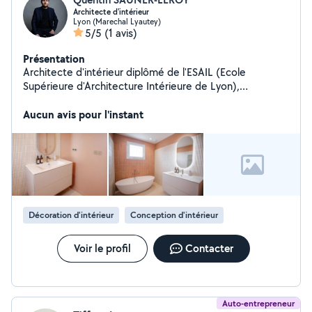
Architecte d'intérieur
Lyon (Marechal Lyautey)
5/5
(1 avis)
Présentation
Architecte d'intérieur diplômé de l'ESAIL (Ecole
Supérieure d'Architecture Intérieure de Lyon),
j'interviens auprès des particuliers dans la conception et
le suivi de chantier de leur projet de rénovation. Je
Aucun avis pour l'instant
propose un projet sur mesure afin de répondre à leurs
attentes et leurs besoins.
Décoration d'intérieur
Conception d'intérieur
Voir le profil
Contacter
Auto-entrepreneur