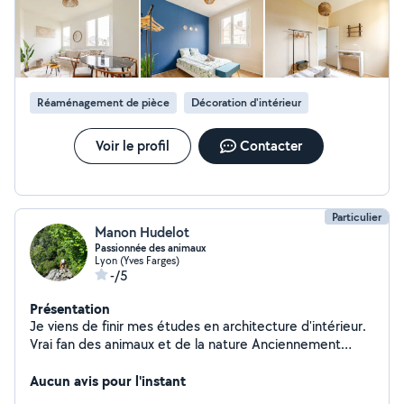
objectif : créer un intérieur qui vous ressemble, où vous
vous sentirez vraiment chez vous.
Réaménagement de pièce
Décoration d'intérieur
Voir le profil
Contacter
Particulier
Manon Hudelot
Passionnée des animaux
Lyon (Yves Farges)
-/5
Présentation
Je viens de finir mes études en architecture d'intérieur.
Vrai fan des animaux et de la nature Anciennement
scout en tant que jeune puis cheftaine scout Je suis de
nature pointilleuse, dynamique et volontaire !
Aucun avis pour l'instant