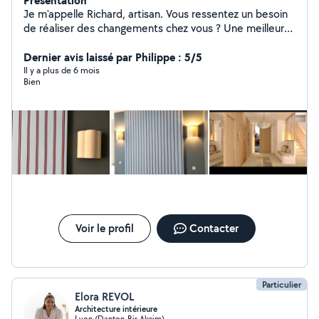
Présentation
Je m'appelle Richard, artisan. Vous ressentez un besoin
de réaliser des changements chez vous ? Une meilleure
idée, projet, aménagement, une nouvelle vision ? Vous
ne le savez pas trop ? Contactez moi et également mon
Dernier avis laissé par Philippe : 5/5
architecte, décorateur d'intérieur Monsieur Quentin
Il y a plus de 6 mois
Bien
Sauner-Leroy.
Voir le profil
Contacter
Particulier
Elora REVOL
Architecture intérieure
Lyon (Danton-Bir Akeim)