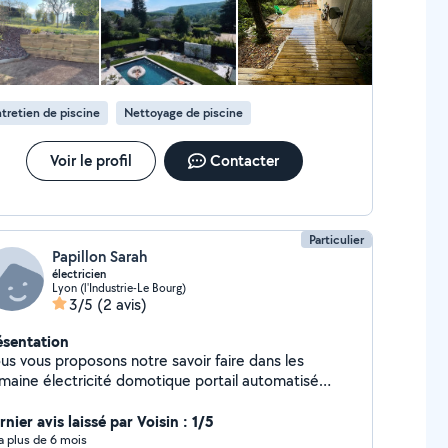
tretien de piscine
Nettoyage de piscine
Voir le profil
Contacter
Particulier
Papillon Sarah
électricien
Lyon (l'Industrie-Le Bourg)
3/5
(2 avis)
ésentation
us vous proposons notre savoir faire dans les
maine électricité domotique portail automatisé
arme vidéo surveillance notre entreprise et en
tivité depuis 2009 , devis gratuit notre champs
nier avis laissé par Voisin : 1/5
ction est sur la region et limitrophe
y a plus de 6 mois