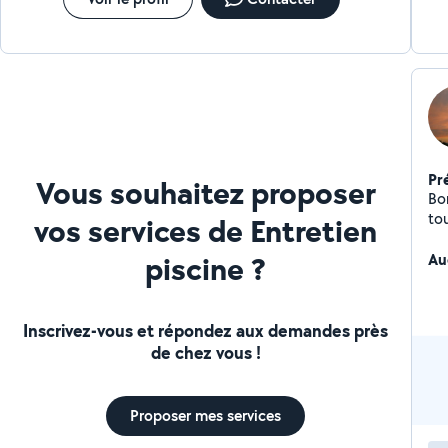
Pr
Vous souhaitez proposer
Bonjour Je suis que
tou
vos services de Entretien
pos
piscine ?
sim
Au
vo
so
Inscrivez-vous et répondez aux demandes près
de chez vous !
Proposer mes services