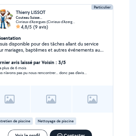
Particulier
Thierry LISSOT
Couteau Suisse...
Civrieux-d'Azergues (Civrieux-d'Azergues)
4,8/5
(9 avis)
ésentation
suis disponible pour des tâches allant du service
ur mariages, baptêmes et autres événements au
tits déménagements en passant par les petits
cas de la vie de tous les jours. Propriétaire d'une
nier avis laissé par Voisin : 3/5
son avec Piscine, nous louons celle-ci pour les
y a plus de 6 mois
s n'avons pas pu nous rencontrer... donc pas d'avis...
iculiers. Après midi fraîcheur, soirées entre amis,
iversaires...
tretien de piscine
Nettoyage de piscine
Voir le profil
Contacter