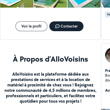
Ne
Voir le profil
Contacter
À Propos d’AlloVoisins
Pr
AlloVoisins est la plateforme dédiée aux
Bo
prestations de services et à la location de
dom
matériel à proximité de chez vous ! Rejoignez
pr
notre communauté de 4,5 millions de membres,
d'e
Au
spa
professionnels et particuliers, et facilitez votre
quotidien pour tous vos projets !