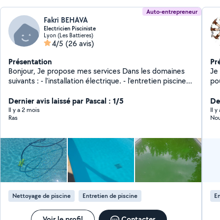
Auto-entrepreneur
Fakri BEHAVA
Electricien Pisciniste
Lyon (Les Battieres)
4/5
(26 avis)
Présentation
Pr
Bonjour, Je propose mes services Dans les domaines
Je 
suivants : - l'installation électrique. - l'entretien piscine.
po
j'apporte mon point de vue et répond selon les besoins
pe
de chacun.
Dernier avis laissé par Pascal : 1/5
tra
Der
mai
Il y a 2 mois
Il 
Ras
Nou
part
ann
Nettoyage de piscine
Entretien de piscine
En
Voir le profil
Contacter