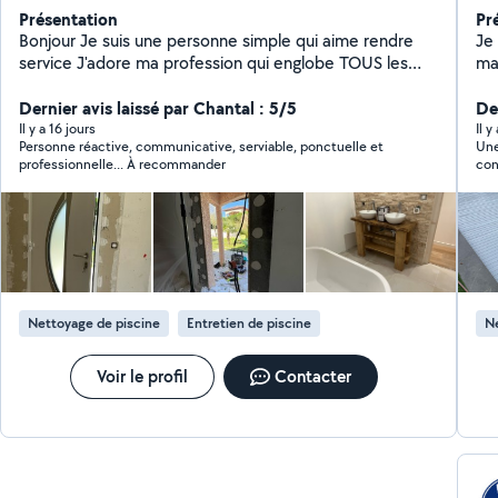
Présentation
Pr
Bonjour Je suis une personne simple qui aime rendre
Je
service J'adore ma profession qui englobe TOUS les
ma
métiers du bâtiment En activité dans ce domaine
- 
depuis plus de 20 ans En passant par les choses les
Dernier avis laissé par Chantal : 5/5
sab
Der
plus simples aux plus complexes je saurais vous donner
pa
Il y a 16 jours
Il y
Personne réactive, communicative, serviable, ponctuelle et
Une
entière satisfaction et bien plus encore Passionné
pon
professionnelle... À recommander
con
d'électronique et de bricolage avec création de
- etc Tout type de piscine et 
m'a
meubles en tout genre, j'aime également la photo
Au 
vidéo ainsi que l'aquariophilie Au plaisir de vous
connaître
Nettoyage de piscine
Entretien de piscine
Ne
Voir le profil
Contacter