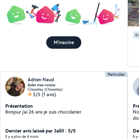
En
M'inscrire
Particulier
Adrien Naud
Aider mes voisins
Chasselay (Chasselay)
5/5
(1 avis)
Présentation
Pr
Bonjour j'ai 26 ans je suis chocolatier
No
do
al
Dernier avis laissé par Jallil : 5/5
ac
Der
d'a
Il y a plus de 6 mois
Il 