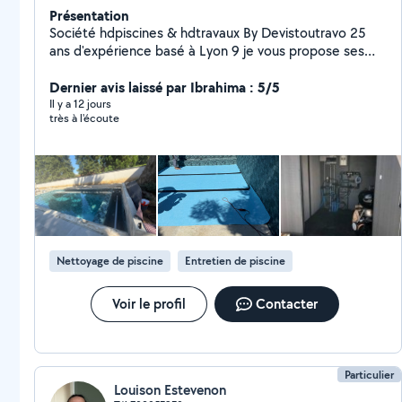
Présentation
Société hdpiscines & hdtravaux By Devistoutravo 25
ans d'expérience basé à Lyon 9 je vous propose ses
services entreprise tous corps d'État & et Pisciniste 2
assurance décennale pour toutes les activités je crois
Dernier avis laissé par Ibrahima : 5/5
être le seul sur ce site avoir une assurance Pour mes
Il y a 12 jours
très à l'écoute
pages Tous mes sites en .FR ci-dessous Hdtravaux
Hdpiscines Et une Boutique en ligne 69piscines
Nettoyage de piscine
Entretien de piscine
Voir le profil
Contacter
Particulier
Louison Estevenon