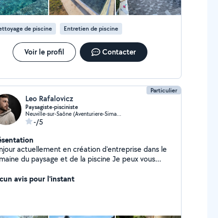
ttoyage de piscine
Entretien de piscine
Voir le profil
Contacter
Particulier
Leo Rafalovicz
Paysagiste•pisciniste
Neuville-sur-Saône (Aventuriere-Simandre)
-/5
ésentation
njour actuellement en création d'entreprise dans le
aine du paysage et de la piscine Je peux vous
oposer mes services en entretien et création
spaces verts ainsi que l'entretien de vos piscines et
cun avis pour l'instant
s ou pleins d'autres petits bricolages