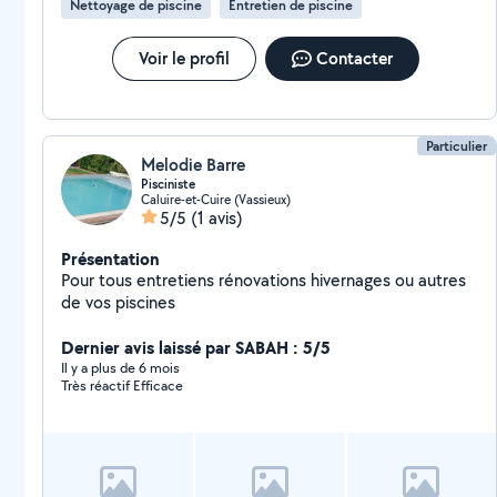
Nettoyage de piscine
Entretien de piscine
rapidement. À très bientôt
Voir le profil
Contacter
Particulier
Melodie Barre
Pisciniste
Caluire-et-Cuire (Vassieux)
5/5
(1 avis)
Présentation
Pour tous entretiens rénovations hivernages ou autres
de vos piscines
Dernier avis laissé par SABAH : 5/5
Il y a plus de 6 mois
Très réactif Efficace