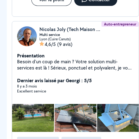
Auto-entrepreneur
Nicolas Joly (Tech Maison Service)
Multi service
Lyon (Cuire Canuts)
4,6/5
(9 avis)
Présentation
Besoin d'un coup de main ? Votre solution multi-
services est là ! Sérieux, ponctuel et polyvalent, je vous
propose mes services pour tous vos petits et grands
travaux : Bricolage (montage de meubles, étagères,
Dernier avis laissé par Georgi : 5/5
tringles, luminaires) Petits travaux d'électricité Petits
Il y a 3 mois
Excellent service
travaux de rénovation Jardinage et entretien extérieur
Installation et entretien robot de tonte Construction
abri robot de tonte Construction abris extérieur
Entretien et maintenance piscine Petites réparations
du quotidien Aide diverse selon vos besoins Travail
soigné Intervention rapide Prix raisonnables Votre
satisfaction est ma priorité ! N'hésitez pas à me
contacter pour discuter de votre besoin, je réponds