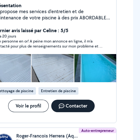
ésentation
 propose mes services d'entretien et de
intenance de votre piscine à des prix ABORDABLES !
Rattrapage eau verte - Maintenance pompe / filtre à
le / électrolyseur / etc - Mise en hivernage actif /
nier avis laissé par Celine : 5/5
ssif - Remise en route post-hivernage - Entretien
 a 20 jours
 personne en or! A peine mon annonce en ligne, il m'a
ctuel / régulier - Installation hydraulique / électrique
tacté pour plus de renseignements sur mon problème et il
tout type de traitement !
 trouvé la solution dans les 2 mns. Très très honnête !!!
plaisir de vous aider !
ttoyage de piscine
Entretien de piscine
Voir le profil
Contacter
Auto-entrepreneur
Roger-Francois Herrera (Aquasixtm)