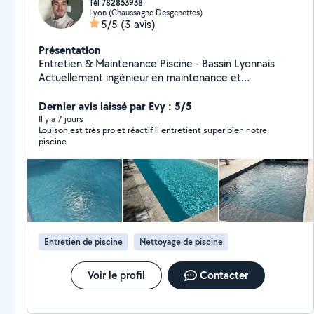
Tél 782853938
Lyon (Chaussagne Desgenettes)
5/5
(3 avis)
Présentation
Entretien & Maintenance Piscine - Bassin Lyonnais
Actuellement ingénieur en maintenance et
performance industrielle en alternance, je mets mes
compétences techniques à votre service pour
Dernier avis laissé par Evy : 5/5
l'entretien de vos piscines. J'interviens principalement
Il y a 7 jours
Louison est très pro et réactif il entretient super bien notre
pour l'entretien de votre piscine. Services Piscine (Tout
piscine
type de bassin et de traitement) : - Entretien ponctuel
ou régulier - Rattrapage d'eau verte - Mise en hivernage
(actif / passif) et remise en route post-hivernage -
Maintenance technique (pompe, filtre à sable,
électrolyseur, etc.) - Installation et dépannage
hydraulique / Filtration.
Entretien de piscine
Nettoyage de piscine
Voir le profil
Contacter