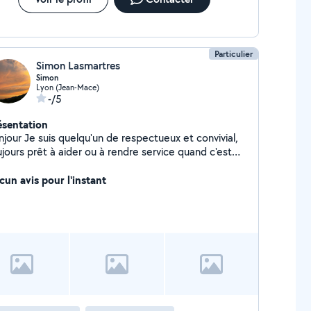
Particulier
Simon Lasmartres
Simon
Lyon (Jean-Mace)
-/5
ésentation
lqu'un de respectueux et convivial,
jours prêt à aider ou à rendre service quand c'est
sible. J'aime la vie de quartier et les échanges
ples entre voisins. N'hésitez pas à me contacter si
cun avis pour l'instant
us avez besoin d'un coup de main ou si vous
uhaitez échanger