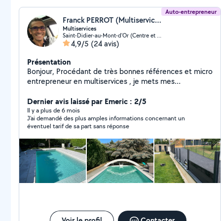
Auto-entrepreneur
Franck PERROT (Multiservices des monts d’or)
Multiservices
Saint-Didier-au-Mont-d'Or (Centre et Nord Ouest)
4,9/5
(24 avis)
Présentation
Bonjour, Procédant de très bonnes références et micro
entrepreneur en multiservices , je mets mes
compétences à votre service Homme toutes mains
petits travaux de bricolage en tout genre, montage de
Dernier avis laissé par Emeric : 2/5
meubles, pose de cuisine, pose de parquet, peinture,
Il y a plus de 6 mois
J’ai demandé des plus amples informations concernant un
carrelage ... En espérant vous rendre service
éventuel tarif de sa part sans réponse
Cordialement
Voir le profil
Contacter