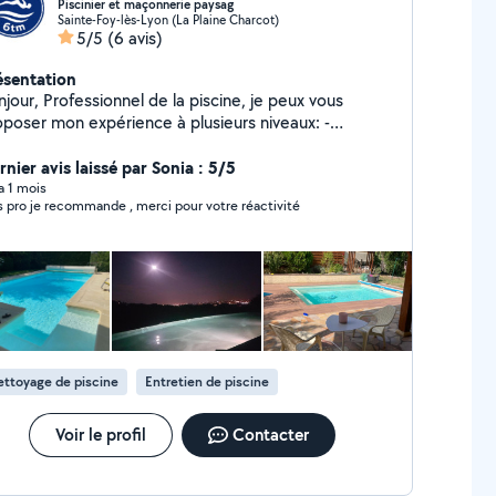
Piscinier et maçonnerie paysag
Sainte-Foy-lès-Lyon (La Plaine Charcot)
5/5
(6 avis)
ésentation
onnel de la piscine, je peux vous
oposer mon expérience à plusieurs niveaux: -
retien de votre piscine => mise en service ,
ernage, entretien annuel, suivi régulier => nettoyage,
nier avis laissé par Sonia : 5/5
rilisation de l'eau, filtration etc..) - Diagnostic sur la
 a 1 mois
s pro je recommande , merci pour votre réactivité
té de l'eau et du bon fonctionnement de votre
tration. - Coaching et aide pour les auto-
teurs - Démarches administratives
laration de travaux) - Conseils paysagers et
çonnerie paysagère. - Terrasses bois.
ttoyage de piscine
Entretien de piscine
Voir le profil
Contacter