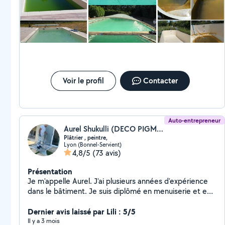
Voir le profil
Contacter
Auto-entrepreneur
Aurel Shukulli (DECO PIGMENT LYON)
Plâtrier , peintre,
Lyon (Bonnel-Servient)
4,8/5
(73 avis)
Présentation
Je m'appelle Aurel. J'ai plusieurs années d'expérience
dans le bâtiment. Je suis diplômé en menuiserie et en
aménagement et finition du bâtiment. Mon expertise
s'étend à une gamme variée de travaux de bricolage,
Dernier avis laissé par Lili : 5/5
incluant le ponçage des murs, la peinture, le ratissage
Il y a 3 mois