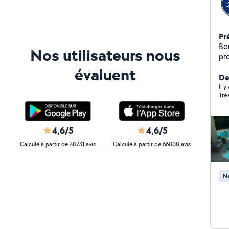
Pr
Bonjour, Professi
Nos utilisateurs nous
pr
Ent
évaluent
hiv
Der
sté
Il y
Trè
quali
fil
construc
(déc
4,6/5
4,6/5
ma
Calculé à partir de 48731 avis
Calculé à partir de 66000 avis
Ne