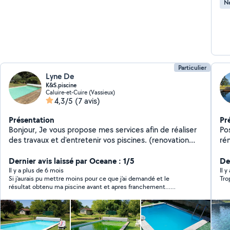
Ne
Particulier
Lyne De
K&S.piscine
Caluire-et-Cuire (Vassieux)
4,3/5
(7 avis)
Présentation
Pr
Bonjour, Je vous propose mes services afin de réaliser
Po
des travaux et d'entretenir vos piscines. (renovation
rén
piscine, hivernage actif ou passif, modification du
traitement du chlore en sel, Changement de sonde ou
Dernier avis laissé par Oceane : 1/5
De
de pompe sur l'installation en place...). J'ai de
Il y a plus de 6 mois
Il y
Si j’aurais pu mettre moins pour ce que j’ai demandé et le
Tro
l'expérience dans le domaine et diplômés dans le
résultat obtenu ma piscine avant et apres franchement…
traitement des eaux. Je répond à toutes questions
toujours trouble légèrement moin verte mais toujours verte
n'hésitez pas à me contacter je suis disponible. Merci.