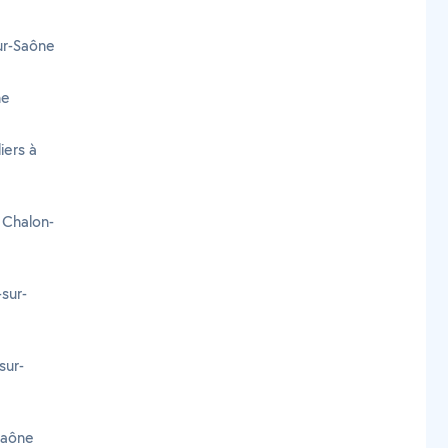
ur-Saône
ne
iers à
 Chalon-
sur-
sur-
Saône