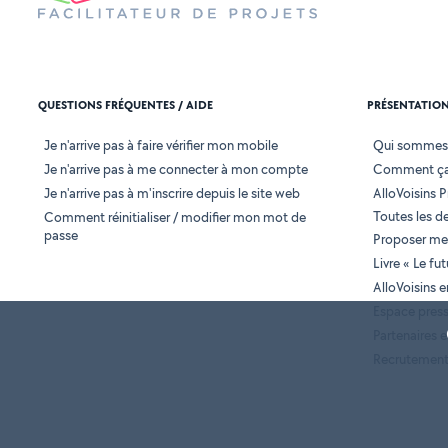
QUESTIONS FRÉQUENTES / AIDE
PRÉSENTATIO
Je n'arrive pas à faire vérifier mon mobile
Qui sommes
Je n'arrive pas à me connecter à mon compte
Comment ça
Je n'arrive pas à m'inscrire depuis le site web
AlloVoisins P
Toutes les 
Comment réinitialiser / modifier mon mot de
passe
Proposer mes
Livre « Le fu
AlloVoisins 
Espace pres
Partenaires
Recrutemen