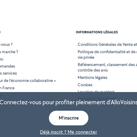
N
INFORMATIONS LÉGALES
-nous ?
Conditions Générales de Vente et 
 marche ?
Politique de confidentialité et de
vie privée
ro
Référencement, classement des 
demandes
contrôle des avis
 services
Mentions légales
tur de l'économie collaborative »
Cookies
en France
Location de matériel
se
Prestation de services
Connectez-vous pour profiter pleinement d'AlloVoisin
 et Grands Comptes
t
M'inscrire
Déjà inscrit ? Me connecter