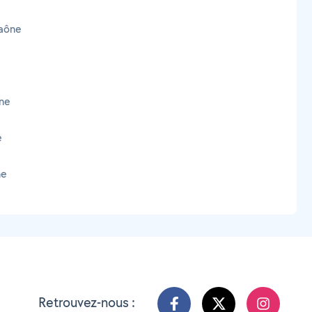
Saône
ône
e
ne
Retrouvez-nous :