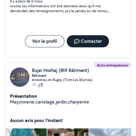
Il y a plus de 6 mois
toutes les informations ont été données alors qu'il me
demandait des renseignements, je n'ai jamais eu de retour,
c'est vraiment dommage. On a besoin de votre expérience, j'ai
comme l'impression que l'on se joue de nous. c'est du virtuel ?
Voir le profil
Contacter
Auto-entrepreneur
Bujar Hoxhaj (Bhf Bâtiment)
Bâtiment
Ambérieu-en-Bugey (Tiret-Les Allymes)
-/5
Présentation
Maçonnerie,carrelage,jardin,charpente
Aucun avis pour l'instant