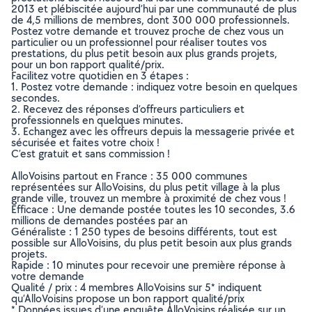
2013 et plébiscitée aujourd’hui par une communauté de plus
de 4,5 millions de membres, dont 300 000 professionnels.
Postez votre demande et trouvez proche de chez vous un
particulier ou un professionnel pour réaliser toutes vos
prestations, du plus petit besoin aux plus grands projets,
pour un bon rapport qualité/prix.
Facilitez votre quotidien en 3 étapes :
1. Postez votre demande : indiquez votre besoin en quelques
secondes.
2. Recevez des réponses d’offreurs particuliers et
professionnels en quelques minutes.
3. Echangez avec les offreurs depuis la messagerie privée et
sécurisée et faites votre choix !
C’est gratuit et sans commission !
AlloVoisins partout en France : 35 000 communes
représentées sur AlloVoisins, du plus petit village à la plus
grande ville, trouvez un membre à proximité de chez vous !
Efficace : Une demande postée toutes les 10 secondes, 3.6
millions de demandes postées par an
Généraliste : 1 250 types de besoins différents, tout est
possible sur AlloVoisins, du plus petit besoin aux plus grands
projets.
Rapide : 10 minutes pour recevoir une première réponse à
votre demande
Qualité / prix : 4 membres AlloVoisins sur 5* indiquent
qu’AlloVoisins propose un bon rapport qualité/prix
* Données issues d’une enquête AlloVoisins réalisée sur un