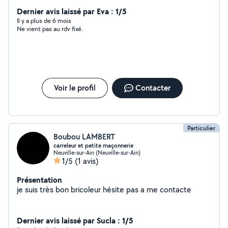
accompagnons dans tous vos projet en neuf ou
rénovation, avec les proffessionnels et les particulier.
Dernier avis laissé par Eva : 1/5
Chez TMV Ossature, nous vous proposons nos services :
Il y a plus de 6 mois
Ne vient pas au rdv fixé.
- étude de bâtiment ossature bois et toiture -
télépilotage - Surélévation, extension, agrandissement -
Études et plan d'execution charpente et ossature bois -
Fabrication de charpente bois traditionnelle / fermette
sur mesure - Panneaux ossature bois préfébriqué sur
mesure - Ossature bois modulaire (maison / garage / ...)
Voir le profil
Contacter
- studio de jardin / Poolhouse / pergola / abris de jardin /
carport / ... Sur mesure - Terrassement, Génie civil,
Travaux Publics, Aménagement Urbain DEVIS GRATUIT
EN 24h / 48h LIVRAISON DANS TOUTES LA FRANCE
Particulier
Boubou LAMBERT
carreleur et petite maçonnerie
Neuville-sur-Ain (Neuville-sur-Ain)
1/5
(1 avis)
Présentation
je suis très bon bricoleur hésite pas a me contacte
Dernier avis laissé par Sucla : 1/5