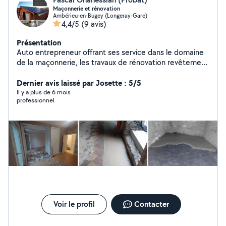
Maçonnerie et rénovation
Ambérieu-en-Bugey (Longeray-Gare)
4,4/5
(9 avis)
Présentation
Auto entrepreneur offrant ses service dans le domaine
de la maçonnerie, les travaux de rénovation revêtement
des sols mur et plafond et également l'aménagement
des extérieurs avec leurs entretiens
Dernier avis laissé par Josette : 5/5
Il y a plus de 6 mois
professionnel
Voir le profil
Contacter