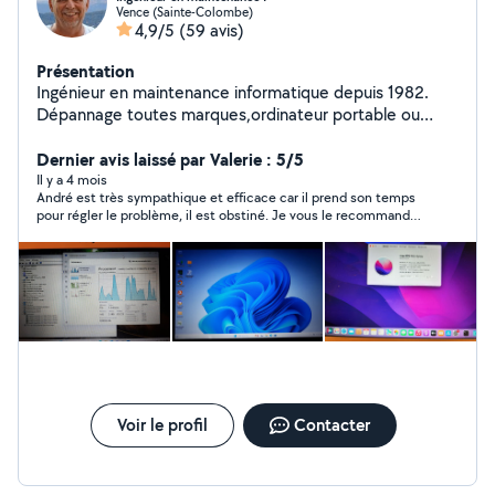
Vence (Sainte-Colombe)
4,9/5
(59 avis)
Présentation
Ingénieur en maintenance informatique depuis 1982.
Dépannage toutes marques,ordinateur portable ou
tour, récupération de données ,suppression de virus et
transfert de cassette vhs ,8mm ou mini dv sur
Dernier avis laissé par Valerie : 5/5
disque.Mes anciens clients Thales,Banque de france.
Il y a 4 mois
André est très sympathique et efficace car il prend son temps
pour régler le problème, il est obstiné. Je vous le recommande
vivement !!👍🏽et ses tarifs sont plus que corrects !!
Voir le profil
Contacter