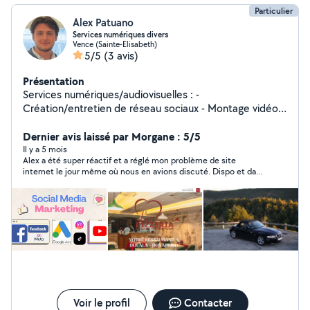
Particulier
Alex Patuano
Services numériques divers
Vence (Sainte-Elisabeth)
5/5
(3 avis)
Présentation
Services numériques/audiovisuelles : -
Création/entretien de réseau sociaux - Montage vidéo
pour tout type de projet - Shooting photo et vidéo
professionnel Service rapide et adapté à vos besoins
Dernier avis laissé par Morgane : 5/5
Bilingue anglais/français N'hésitez pas à me contacter
Il y a 5 mois
Alex a été super réactif et a réglé mon problème de site
pour vos projets créatifs !
internet le jour même où nous en avions discuté. Dispo et dans
l’échange, je recommande sans hésiter ! Et je pense de
nouveau faire appel à lui à l’avenir si j’en ai besoin.
Voir le profil
Contacter