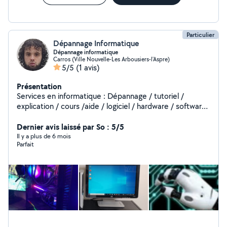
Particulier
Dépannage Informatique
Dépannage informatique
Carros (Ville Nouvelle-Les Arbousiers-l'Aspre)
5/5
(1 avis)
Présentation
Services en informatique : Dépannage / tutoriel /
explication / cours /aide / logiciel / hardware / software
/ installation / nettoyage / récupération de donné /
montage pc / ect...
Dernier avis laissé par So : 5/5
___________________________________________________ Contact : Mail :
Il y a plus de 6 mois
Parfait
depannagesinformatiques06 ( ajouter arobase point
com ) Numéro : sur la banderole de mon profil. Merci.
___________________________________________________ Bonus :
Diagnostic gratuit. si nécessaire.
___________________________________________________