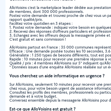
AlloVoisins c’est la marketplace leader dédiée aux prestatio
de membres, dont 300 000 professionnels.
Postez votre demande et trouvez proche de chez vous un parti
rapport qualité/prix.
Facilitez votre quotidien en 3 étapes :
1. Postez votre demande : indiquez votre besoin en quelque
2. Recevez des réponses d’offreurs particuliers et professio
3. Echangez avec les offreurs depuis la messagerie privée et 
C’est gratuit et sans commission !
AlloVoisins partout en France : 35 000 communes représentées 
Efficace : Une demande postée toutes les 10 secondes, 3.6
Généraliste : 1 250 types de besoins différents, tout est poss
Rapide : 10 minutes pour recevoir une première réponse à 
Qualité / prix : 4 membres AlloVoisins sur 5* indiquent qu’All
* Données issues d’une enquête AlloVoisins réalisée sur un é
Vous cherchez un aide informatique en urgence ?
Sur AlloVoisins, seulement 10 minutes pour recevoir une p
chez vous, pour votre besoin urgent de assistance informati
Consultez les profils des membres, professionnels ou particuli
demande et à votre budget.
Conversez ensemble depuis la messagerie AlloVoisins pour de
Est-ce que AlloVoisins est gratuit ?