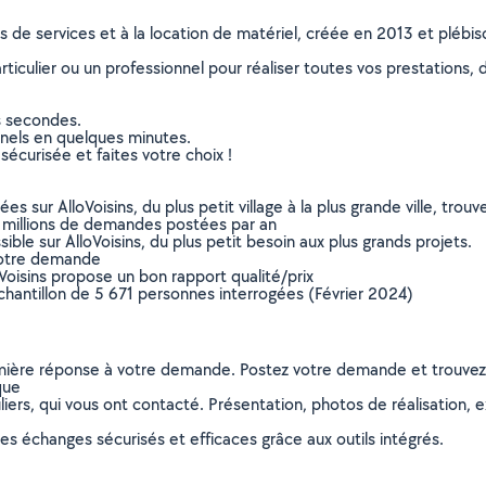
ns de services et à la location de matériel, créée en 2013 et plébi
culier ou un professionnel pour réaliser toutes vos prestations, d
s secondes.
nnels en quelques minutes.
sécurisée et faites votre choix !
sur AlloVoisins, du plus petit village à la plus grande ville, tro
 millions de demandes postées par an
ible sur AlloVoisins, du plus petit besoin aux plus grands projets.
votre demande
oVoisins propose un bon rapport qualité/prix
chantillon de 5 671 personnes interrogées (Février 2024)
remière réponse à votre demande. Postez votre demande et trouve
que
ers, qui vous ont contacté. Présentation, photos de réalisation, exp
s échanges sécurisés et efficaces grâce aux outils intégrés.