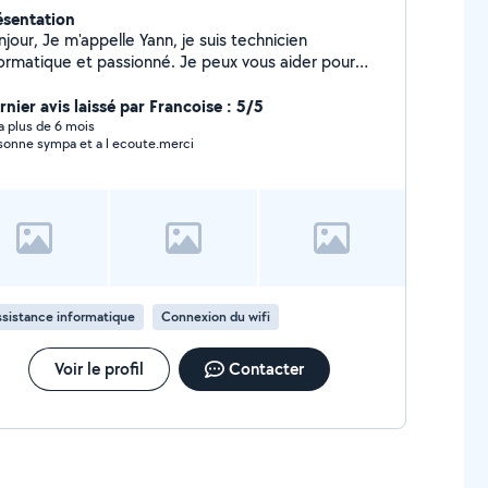
ésentation
ppelle Yann, je suis technicien
formatique et passionné. Je peux vous aider pour
importe quelle demande informatique (PC, réseaux,
x internet, domotique, caméras, maison connectée,
rnier avis laissé par Francoise : 5/5
c) A l'écoute et déterminé, je mettrai tout en œuvre
y a plus de 6 mois
sonne sympa et a l ecoute.merci
ur résoudre vos problèmes ou pour mener à bien
re nouvelle installation et n'abandonnerai pas tant
e vous n'êtes pas entièrement satisfaits N'hésitez
s à me contacter
sistance informatique
Connexion du wifi
Voir le profil
Contacter