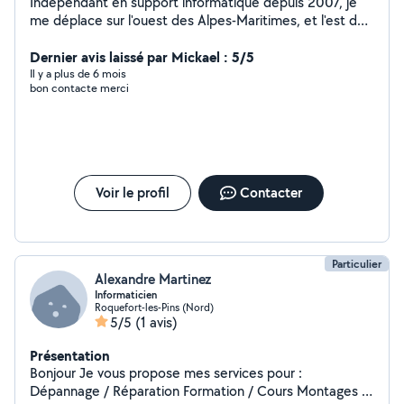
Indépendant en support informatique depuis 2007, je
me déplace sur l'ouest des Alpes-Maritimes, et l'est du
Var. Installation, migration, configuration, virus,
optimisation ... Sur Windows, Mac et Android
Dernier avis laissé par Mickael : 5/5
Configuration Wifi, aide avant l'arrivée de la fibre
Il y a plus de 6 mois
bon contacte merci
Voir le profil
Contacter
Particulier
Alexandre Martinez
Informaticien
Roquefort-les-Pins (Nord)
5/5
(1 avis)
Présentation
Bonjour Je vous propose mes services pour :
Dépannage / Réparation Formation / Cours Montages /