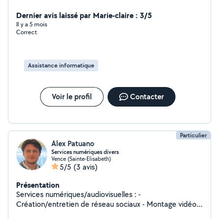
permis d'acquérir de nombreuses compétences, je suis
un profil 4x4 n'hésitez pas pour tout demande et je vous
Dernier avis laissé par Marie-claire : 3/5
répondrai en fonction de mes compétences.
Il y a 5 mois
Correct
Assistance informatique
Voir le profil
Contacter
Particulier
Alex Patuano
Services numériques divers
Vence (Sainte-Elisabeth)
5/5
(3 avis)
Présentation
Services numériques/audiovisuelles : -
Création/entretien de réseau sociaux - Montage vidéo
pour tout type de projet - Shooting photo et vidéo