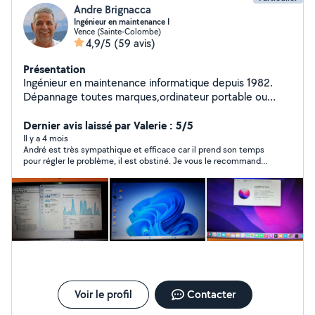
Andre Brignacca
Ingénieur en maintenance I
Vence (Sainte-Colombe)
4,9/5
(59 avis)
Présentation
Ingénieur en maintenance informatique depuis 1982.
Dépannage toutes marques,ordinateur portable ou
tour, récupération de données ,suppression de virus et
transfert de cassette vhs ,8mm ou mini dv sur
Dernier avis laissé par Valerie : 5/5
disque.Mes anciens clients Thales,Banque de france.
Il y a 4 mois
André est très sympathique et efficace car il prend son temps
pour régler le problème, il est obstiné. Je vous le recommande
vivement !!👍🏽et ses tarifs sont plus que corrects !!
Voir le profil
Contacter