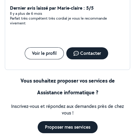
mise en route Installation logiciel Windows ou Mac Au
plaisir d être là pour vous aidez .
Dernier avis laissé par Marie-claire : 5/5
Il y a plus de 6 mois
Parfait très compétent très cordial je vous le recommande
vivement
Voir le profil
Contacter
Vous souhaitez proposer vos services de
Assistance informatique ?
Inscrivez-vous et répondez aux demandes près de chez
vous !
Proposer mes services