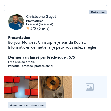
Particulier
Christophe Guyot
Informaticien
Le Rouret (Le Rouret)
5/5
(3 avis)
Présentation
Bonjour Moi c'est Christophe je suis du Rouret.
Informaticien de métier si je peux vous aidez a régler
vos soucis c'est avec grand plaisir. N'hésitez pas à me
contacter.
Dernier avis laissé par Frédérique : 5/5
Il y a plus de 6 mois
Ponctuel, efficace, professionnel
Assistance informatique