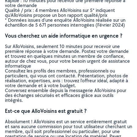
Rapide : 10 minutes pour recevoir une première réponse à
votre demande
Qualité / prix : 4 membres AlloVoisins sur 5* indiquent
qu’AlloVoisins propose un bon rapport qualité/prix
* Données issues d’une enquête AlloVoisins réalisée sur un
échantillon de 5 671 personnes interrogées (Février 2024)
Vous cherchez un aide informatique en urgence ?
Sur AlloVoisins, seulement 10 minutes pour recevoir une
première réponse à votre demande. Postez votre demande
et trouvez en quelques minutes un membre de confiance,
autour de chez vous, pour votre besoin urgent de assistance
informatique
Consultez les profils des membres, professionnels ou
particuliers, qui vous ont contacté. Présentation, photos de
réalisation, expertises, avis : trouvez l'offreur idéal, adapté à
votre demande et à votre budget.
Conversez ensemble depuis la messagerie AlloVoisins pour
des échanges sécurisés et efficaces grâce aux outils
intégrés.
Est-ce que AlloVoisins est gratuit ?
Absolument ! AlloVoisins est un service entièrement gratuit
et sans aucune commission pour tout utilisateur cherchant un
membre, qu’il soit professionnel ou particulier, pour une
prestation de service ou une location de matériel. Payez