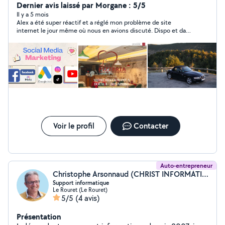
professionnel Service rapide et adapté à vos besoins
Dernier avis laissé par Morgane : 5/5
Bilingue anglais/français N'hésitez pas à me contacter
Il y a 5 mois
Alex a été super réactif et a réglé mon problème de site
pour vos projets créatifs !
internet le jour même où nous en avions discuté. Dispo et dans
l’échange, je recommande sans hésiter ! Et je pense de
nouveau faire appel à lui à l’avenir si j’en ai besoin.
Voir le profil
Contacter
Auto-entrepreneur
Christophe Arsonnaud (CHRIST INFORMATIQUE ET GENEALOGIE)
Support informatique
Le Rouret (Le Rouret)
5/5
(4 avis)
Présentation