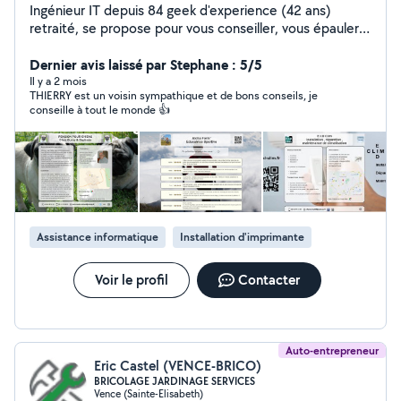
Ingénieur IT depuis 84 geek d'experience (42 ans)
retraité, se propose pour vous conseiller, vous épauler ,
pour dépanner réparer vos équipements ou votre
réseau domestique .Bref vous aider dans toutes les
Dernier avis laissé par Stephane : 5/5
matières technologiques : informatique , télé
Il y a 2 mois
THIERRY est un voisin sympathique et de bons conseils, je
connectée, wifi cpl réseau domestique imprimantes,
conseille à tout le monde 👍
smartphone, sites web , fiche Google business (depuis
94 soit 32 ans), prodigue également un cours de
vulgarisation de l'informatique en 10h adaptable à tout
niveau
Assistance informatique
Installation d'imprimante
Voir le profil
Contacter
Auto-entrepreneur
Eric Castel (VENCE-BRICO)
BRICOLAGE JARDINAGE SERVICES
Vence (Sainte-Elisabeth)