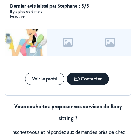
vitres. Étant très minutieuse, bien organisée, discrète et
Dernier avis laissé par Stephane : 5/5
rapide. Je gère toutes les tâches à effectuer afin de
Il y a plus de 6 mois
Reactive
vous faciliter la vie un maximum. Je peux aussi emmener
les enfants à l'école. Je suis organisé, responsable et
ponctuel.Je suis disponible tous les jours les jours fériés
également. Contactez-moi
Voir le profil
Contacter
Vous souhaitez proposer vos services de Baby
sitting ?
Inscrivez-vous et répondez aux demandes près de chez