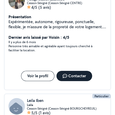
Cesson-Sévigné (Cesson-Sévigné CENTRE)
4/5
(5 avis)
Présentation
Expérimentée, autonome, rigoureuse, ponctuelle,
flexible, je m'assure de la propreté de votre logement.
N'hésitez pas à me contacter pour plus de
renseignements. Solange
Dernier avis laissé par Voisin : 4/5
Il y a plus de 6 mois
Personne très aimable et agréable ayant toujours cherché à
faciliter la location.
Voir le profil
Contacter
Particulier
Leila Iben
Leila
Cesson-Sévigné (Cesson-Sévigné BOURGCHEVREUIL)
5/5
(1 avis)