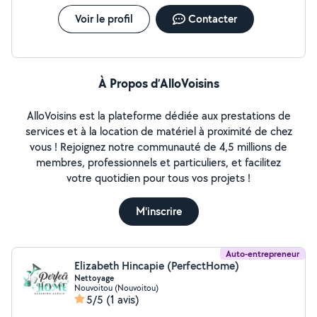
soirée Je veille toujours à respecter le rythme et les
Voir le profil
Contacter
besoins de chaque enfant/bébé. N'hésitez pas à me
contacter via l'application si vous souhaitez en savoir
plus sur moi Je peux également vous proposer une
première rencontre et vous transmettre les
recommandations de parents avec qui j'ai déjà travaillé.
À Propos d’AlloVoisins
Au plaisir de vous rencontrer, et peut-être à bientôt !
Marion
AlloVoisins est la plateforme dédiée aux prestations de
services et à la location de matériel à proximité de chez
vous ! Rejoignez notre communauté de 4,5 millions de
membres, professionnels et particuliers, et facilitez
votre quotidien pour tous vos projets !
M'inscrire
Auto-entrepreneur
Elizabeth Hincapie (PerfectHome)
Nettoyage
Nouvoitou (Nouvoitou)
5/5
(1 avis)