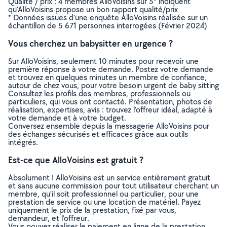
Qualité / prix : 4 membres AlloVoisins sur 5* indiquent
qu’AlloVoisins propose un bon rapport qualité/prix
* Données issues d’une enquête AlloVoisins réalisée sur un
échantillon de 5 671 personnes interrogées (Février 2024)
Vous cherchez un babysitter en urgence ?
Sur AlloVoisins, seulement 10 minutes pour recevoir une
première réponse à votre demande. Postez votre demande
et trouvez en quelques minutes un membre de confiance,
autour de chez vous, pour votre besoin urgent de baby sitting
Consultez les profils des membres, professionnels ou
particuliers, qui vous ont contacté. Présentation, photos de
réalisation, expertises, avis : trouvez l'offreur idéal, adapté à
votre demande et à votre budget.
Conversez ensemble depuis la messagerie AlloVoisins pour
des échanges sécurisés et efficaces grâce aux outils
intégrés.
Est-ce que AlloVoisins est gratuit ?
Absolument ! AlloVoisins est un service entièrement gratuit
et sans aucune commission pour tout utilisateur cherchant un
membre, qu’il soit professionnel ou particulier, pour une
prestation de service ou une location de matériel. Payez
uniquement le prix de la prestation, fixé par vous,
demandeur, et l’offreur.
Vous pouvez réaliser le paiement en ligne de la prestation