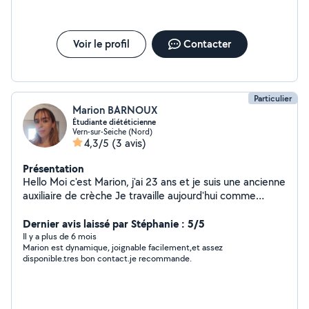
Voir le profil
Contacter
Particulier
Marion BARNOUX
Étudiante diététicienne
Vern-sur-Seiche (Nord)
4,3/5
(3 avis)
Présentation
Hello Moi c'est Marion, j'ai 23 ans et je suis une ancienne
auxiliaire de crèche Je travaille aujourd'hui comme
auxiliaire parentale à temps plein et je propose mes
services pour de la garde d'enfants à domicile. Je suis
Dernier avis laissé par Stéphanie : 5/5
ouverte aux gardes régulières et/ou ponctuelles, selon
Il y a plus de 6 mois
Marion est dynamique, joignable facilement,et assez
vos besoins. J'ai suivi des études dans le service à la
disponible.tres bon contact.je recommande.
personne, puis en diététique. J'aime proposer aux
enfants différentes activités adaptées à leur âge :
sorties au parc, pâtisserie, coloriage, jeux de société et
de belles histoires à lire si vous avez besoin de moi en