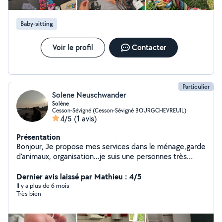
Baby-sitting
Voir le profil
Contacter
Particulier
Solene Neuschwander
Solène
Cesson-Sévigné (Cesson-Sévigné BOURGCHEVREUIL)
4/5
(1 avis)
Présentation
Bonjour, Je propose mes services dans le ménage,garde
d'animaux, organisation...je suis une personnes très
dinamyque et je met toute mon énergie dans ce que je
entreprends . Sérieuse Efficace Souriante Et
Dernier avis laissé par Mathieu : 4/5
respectueuse -femme de ménage -aide pour les
Il y a plus de 6 mois
Très bien
courses -Organisation d'un événement -Aide pour
monter des meubles -Garde d'animaux -Aide au
déménagement -Aide informatique