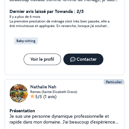
trés satisfaite de mes clients et ils sont trés satisfaite
de moi je travaillé tous les jours et je suis trés actif avec
Dernier avis laissé par Towanda : 2/5
ce travail
Il y a plus de 6 mois
La première prestation de ménage s’est très bien passée, elle a
été minutieuse et appliquée. En revanche, lorsque j’ai souhaité
la recontacter, le ton a été très désagréable. Elle m’a imposé un
minimum de 3h de ménage par jour, alors que je souhaitais
seulement 2h, deux fois par semaine. La discussion s’est très
Baby-sitting
mal passée, au point que j’ai dû la bloquer. Dommage, car le
travail était bien fait, mais le manque de respect et de
professionnalisme dans l’échange ne me permet pas de la
recommander.
Voir le profil
Contacter
Particulier
Nathalie Nah
Rennes (Sainte-Elizabeth Grece)
5/5
(1 avis)
Présentation
Je suis une personne dynamique professionnelle et
rapide dans mon domaine. J'ai beaucoup d'expérience
dans les soins des personnes âgées ( aide a la toilette,