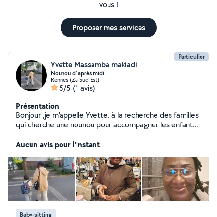
vous !
Proposer mes services
Particulier
Yvette Massamba makiadi
Nounou d' après midi
Rennes (Za Sud Est)
5/5
(1 avis)
Présentation
Bonjour ,je m'appelle Yvette, à la recherche des familles
qui cherche une nounou pour accompagner les enfants
à l'école et les récupérer vers 16h30 et de les garder
chez vous,je suis disponible pour vous et merci de votre
Aucun avis pour l'instant
compréhension. Cordialement
Baby-sitting