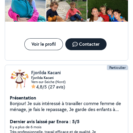
j'ai de l'expérience.
Voir le profil
Contacter
Particulier
Fjorilda Kacani
Fjorilda Kacani
Vern-sur-Seiche (Nord)
4,8/5
(27 avis)
Présentation
Bonjour! Je suis intéressé à travailler comme femme de
ménage, je fais le repassage, Je garde des enfants à
Mon domicile quelques heures par jour 6mois Jusqu'à
12ans. Je suis esthéticiens et je fais manucure et
Dernier avis laissé par Enora : 5/5
pédicure. N'hésitez pas à me contacter. Merci
Il y a plus de 6 mois
Très professionnelle, travail efficace et de qualité. Je