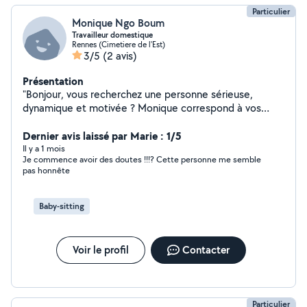
Particulier
Monique Ngo Boum
Travailleur domestique
Rennes (Cimetiere de l'Est)
3/5
(2 avis)
Présentation
"Bonjour, vous recherchez une personne sérieuse,
dynamique et motivée ? Monique correspond à vos
recherches. Je vous propose comme services ,'aide à
domicile, accompagnement, ménage, baby sitting,
Dernier avis laissé par Marie : 1/5
préparation et nottoyagr de salle. Bienveillante,
Il y a 1 mois
Je commence avoir des doutes !!!? Cette personne me semble
serviable et le travail bien fait sont les mots d'ordre. Je
pas honnête
reste à votre disposition pour plus de détails." A bientôt
Baby-sitting
Voir le profil
Contacter
Particulier