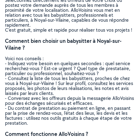
Sélectionnez directement les offreurs de votre choix ou
postez votre demande auprès de tous les membres à
proximité de votre localisation. AlloVoisins vous met en
relation avec tous les babysitters, professionnels et
particuliers, à Noyal-sur-Vilaine, capables de vous répondre
rapidement.
C’est gratuit, simple et rapide pour réaliser tous vos projets !
Comment bien choisir un babysitter à Noyal-sur-
Vilaine ?
Voici nos conseils :
- Indiquez votre besoin en quelques secondes : quel service
recherchez-vous ? Est-ce urgent ? Quel type de prestataire,
particulier ou professionnel, souhaitez-vous ?
- Consultez la liste de tous les babysitters, proches de chez
vous à Noyal-sur-Vilaine ! Sur leur profil, consultez les services
proposés, les photos de leurs réalisations, les notes et avis
laissés par leurs clients.
- Conversez avec les offreurs depuis la messagerie AlloVoisins
pour des échanges sécurisés et efficaces.
- Du contrat de prestation au paiement en ligne, en passant
par la prise de rendez-vous, l’état des lieux, les devis et les
factures : utilisez nos outils gratuits à chaque étape de votre
prestation.
Comment fonctionne AlloVoisins ?