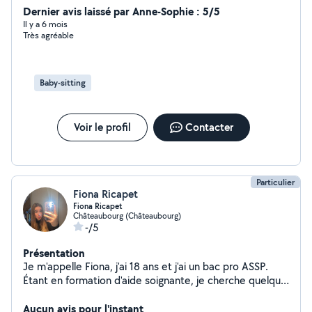
change , course...) J'ai de l'expérience dans le ménage...
Dernier avis laissé par Anne-Sophie : 5/5
Périscolaire...
Il y a 6 mois
Très agréable
Baby-sitting
Voir le profil
Contacter
Particulier
Fiona Ricapet
Fiona Ricapet
Châteaubourg (Châteaubourg)
-/5
Présentation
Je m'appelle Fiona, j'ai 18 ans et j'ai un bac pro ASSP.
Étant en formation d'aide soignante, je cherche quelque
travaux pour combler mon temps perdus que ce soit du
ménage, du repassage, de la garde d'enfant, garde de
Aucun avis pour l'instant