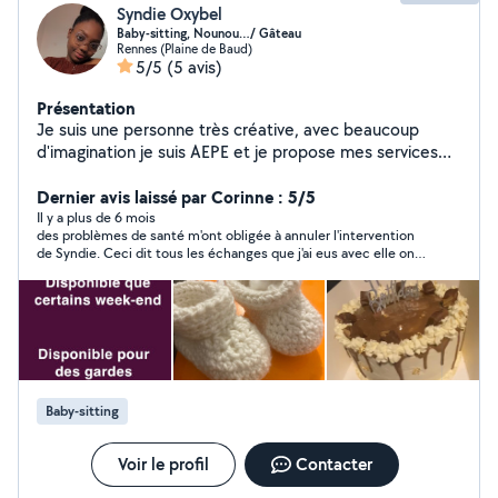
Syndie Oxybel
Baby-sitting, Nounou…/ Gâteau
Rennes (Plaine de Baud)
5/5
(5 avis)
Présentation
Je suis une personne très créative, avec beaucoup
d'imagination je suis AEPE et je propose mes services
pour la garde d'enfants. J'ai travaillé pendant 1 an en
école maternelle au près des enfants de 2ans et demi à
Dernier avis laissé par Corinne : 5/5
5ans. J'ai effectué des garde d'enfants à domicile de 3 à
Il y a plus de 6 mois
des problèmes de santé m'ont obligée à annuler l'intervention
12ans. J'ai également travaillé en crèche pendant 1an
de Syndie. Ceci dit tous les échanges que j'ai eus avec elle ont
auprès des bébés de 2mois à 3ans. Et je donne
été cordiaux et chaleureux. Je n'hésiterai pas à refaire appel
également des cours d'aide au devoir aux enfants en
aux services de Syndie dès que nécessaire.
primaire. Je propose mes services de cake designer, je
débute n'hésitez pas
Baby-sitting
Voir le profil
Contacter