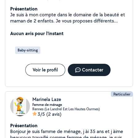
Présentation
Je suis à mon compte dans le domaine de la beauté et
maman de 2 enfants. Je vous proposes différents
services ! Diplômée dans la petite enfance ainsi qu'en
beauté et bien être j'aimerai faire bon usage de mes
Aucun avis pour l'instant
connaissances et mon expérience pour prendre soin
des autres et proposer de la garde d'enfants les soirs et
Baby-sitting
week-ends avec nuitée possible à mon domicile à
Cesson-Sevigné. N'hésitez pas à prendre contact avec
moi en message privé.
Voir le profil
Contacter
Particulier
Marinela Laze
Femme de ménage
Rennes (Le Landrel Est Les Hautes Ourmes)
3/5
(2 avis)
Présentation
Bonjour je suis famme de ménage, j ài 35 ans et j àime
beaucoup travaillé comme femme de ménage, je suis