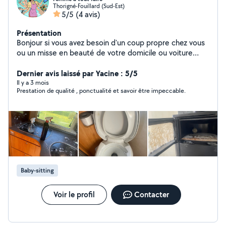
Thorigné-Fouillard (Sud-Est)
5/5
(4 avis)
Présentation
Bonjour si vous avez besoin d'un coup propre chez vous
ou un misse en beauté de votre domicile ou voiture
?,appelez-moi au numéro sur la photo Ménages, cuisine,
nettoyage extérieur et intérieur. Donner des couleurs
Dernier avis laissé par Yacine : 5/5
du printemps autour de vous. Je possède les matériels
Il y a 3 mois
Prestation de qualité , ponctualité et savoir être impeccable.
nécessaires pour votre ménage a prix raisonnable.
Baby-sitting
Voir le profil
Contacter