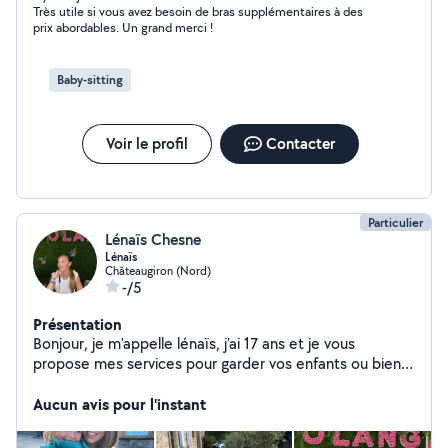
Très utile si vous avez besoin de bras supplémentaires à des
prix abordables. Un grand merci !
Baby-sitting
Voir le profil
Contacter
Particulier
Lénaïs Chesne
Lénaïs
Châteaugiron (Nord)
-/5
Présentation
Bonjour, je m'appelle lénaïs, j'ai 17 ans et je vous
propose mes services pour garder vos enfants ou bien
nourrir votre animal de compagnie. De plus, je peux faire
du ménage. Je suis sérieuse et ponctuelle. J'ai deux
Aucun avis pour l'instant
petits frères dont je me suis occupée dès mes 7 ans, j'ai
déjà fait du baby-sitting je peux donc vous assurer que