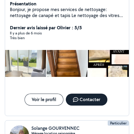
Présentation
Bonjour, je propose mes services de nettoyage:
nettoyage de canapé et tapis Le nettoyage des vitres
Remise en état Nettoyage haute pression Décapage
des sols
Dernier avis laissé par Olivier : 5/5
Il y a plus de 6 mois
Très bien
Voir le profil
Contacter
Particulier
Solange GOURVENNEC
Ménage location saisonnière