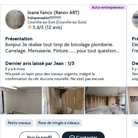
Auto-entrepreneur
Ioane Fanco (Renov ART)
Indispensable!!!!!!!!!!!!!
Courville-sur-Eure (Courville-sur-Eure)
3,4/5
(12 avis)
Présentation
Pr
Bonjour Je réalise tout timp de bricolage plomberie.
El
Carrelage. Menuiserie. Pinture...... pour tout question
Fr
vous pouvez me contacte cordialement Ioan.
mai
Dernier avis laissé par Jean : 1/5
trava
De
*so
Il y a 6 mois
Il y
M'a posé un lapin pour des travaux urgents, malgré la
Jér
se
confirmation du rdv. Aucune nouvelle. Ne s'est pas excusé.
soi
ser
Petits travaux
Pose de tringle à rideaux
Pe
Voir le profil
Contacter