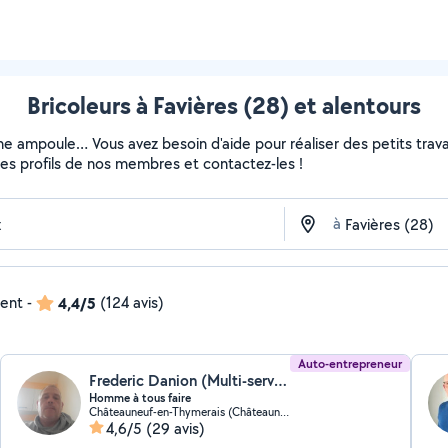
Bricoleurs à Favières (28) et alentours
ne ampoule… Vous avez besoin d'aide pour réaliser des petits travau
z les profils de nos membres et contactez-les !
à
dent
-
4,4/5
(124 avis)
Auto-entrepreneur
Frederic Danion (Multi-services)
Homme à tous faire
Châteauneuf-en-Thymerais (Châteauneuf-en-Thymerais)
4,6/5
(29 avis)