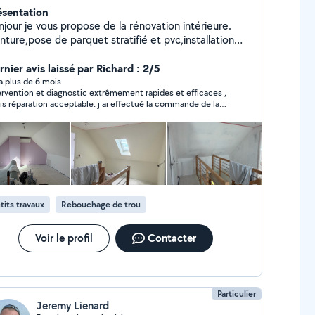
ésentation
njour je vous propose de la rénovation intérieure.
nture,pose de parquet stratifié et pvc,installation
sine et salle de bain. Je propose aussi de la petite
canique changement plaquettes de
nier avis laissé par Richard : 2/5
eins,disque,vidange. Si pas de réponse en demande
y a plus de 6 mois
ervention et diagnostic extrêmement rapides et efficaces ,
ivé c'est que mon champ d'action est limité faites vos
is réparation acceptable. j ai effectué la commande de la
mandes via un SMS ou un appel directement sur
 défectueuse sur instruction écrite cet artisan a ensuite
 téléphone il est indiqué sur mon profil zéro
paru ne me permettant pas de retourner la pièce erronée,
.trente trois.treize.quatre vingt.quatre vingt huit .
 strictement conforme aux instructions impact pas de
aration et perte de 37€
fois je suis pas connecté sur Allo Voisin
tits travaux
Rebouchage de trou
Voir le profil
Contacter
Particulier
Jeremy Lienard