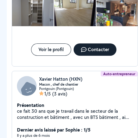
rénovations simple et entretient de l'habitat. -----------
Je me tiens à votre disposition pour vous conseiller et
réaliser vos projets avec soin. N'hésitez pas à me
contacter, je serai heureux d'échanger avec vous et de
vous proposer un devis, adapté à vos besoins et à
votre budget. #poseur cuisine #multiservices Réseaux
sociaux INSTAGRAM / FACEBOOK / TIK TOK :
VALENTIN-HANDYMAN
Voir le profil
Contacter
Auto-entrepreneur
Xavier Hatton (HXN)
Macon , chef de chantier
Pontgouin (Pontgouin)
1/5
(3 avis)
Présentation
ce fait 30 ans que je travail dans le secteur de la
construction et bâtiment , avec un BTS bâtiment , aime
l'art de construire
Dernier avis laissé par Sophie : 1/5
Il y a plus de 6 mois