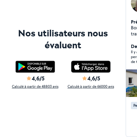
Pr
Bonjour, je suis di
Nos utilisateurs nous
tra
dé
évaluent
re
Der
Il 
per
de 
per
4,6/5
4,6/5
Calculé à partir de 48803 avis
Calculé à partir de 66000 avis
Pe