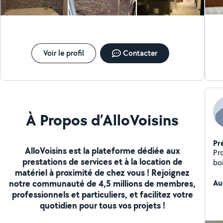
Voir le profil
Contacter
À Propos d’AlloVoisins
Pr
AlloVoisins est la plateforme dédiée aux
Pr
prestations de services et à la location de
bo
matériel à proximité de chez vous ! Rejoignez
act
notre communauté de 4,5 millions de membres,
de
Au
professionnels et particuliers, et facilitez votre
quotidien pour tous vos projets !