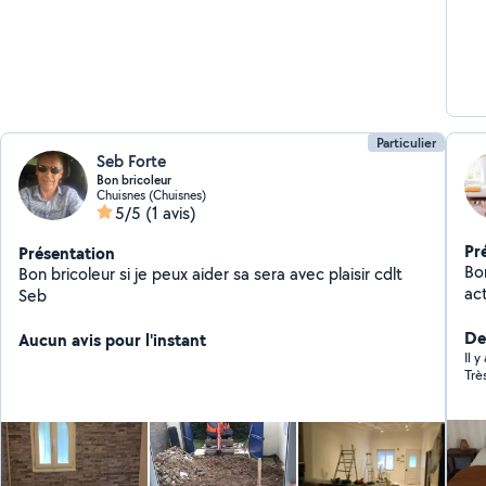
Particulier
Seb Forte
Bon bricoleur
Chuisnes (Chuisnes)
5/5
(1 avis)
Pr
Présentation
Bon
Bon bricoleur si je peux aider sa sera avec plaisir cdlt
act
Seb
,e
d'
De
Aucun avis pour l'instant
l'e
Il 
Trè