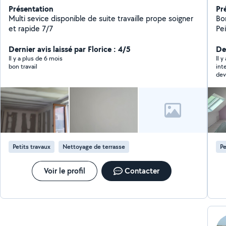
Présentation
Pr
Multi sevice disponible de suite travaille prope soigner
Bo
et rapide 7/7
Pei
cui
Dernier avis laissé par Florice : 4/5
mé
Der
fr
Il y a plus de 6 mois
Il 
bon travail
int
pr
dev
de
pièce
mon
dis
six
mais
rép
Par
Petits travaux
Nettoyage de terrasse
Pe
Voir le profil
Contacter