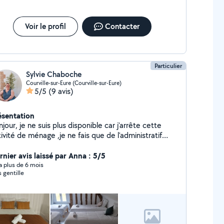
Voir le profil
Contacter
Particulier
Sylvie Chaboche
Courville-sur-Eure (Courville-sur-Eure)
5/5
(9 avis)
ésentation
jour, je ne suis plus disponible car j'arrête cette
ivité de ménage ,je ne fais que de l'administratif
tc... . Paiement en CESU dont 50% déductible
impôt immédiatement. Donc n'hésitez pas
rnier avis laissé par Anna : 5/5
xpérience est là.
y a plus de 6 mois
s gentille