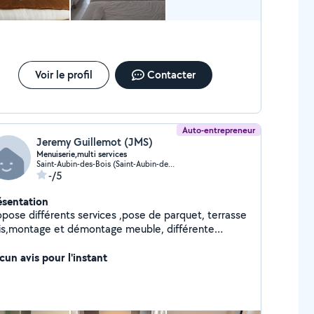
Voir le profil
Contacter
Auto-entrepreneur
Jeremy Guillemot (JMS)
Menuiserie,multi services
Saint-Aubin-des-Bois (Saint-Aubin-des-Bois)
-/5
ésentation
opose différents services ,pose de parquet, terrasse
is,montage et démontage meuble, différente
ivité de menuiserie et de bricolage,devis sur
mande
cun avis pour l'instant