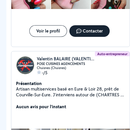
Voir le profil
Contacter
Auto-entrepreneur
Valentin BALAIRE (VALENTIN-HANDYMAN)
POSE CUISINES AGENCEMENTS
Chuisnes (Chuisnes)
-/5
Présentation
Artisan multiservices basé en Eure & Loir 28, prêt de
Courville-Sur-Eure. J'interviens autour de (CHARTRES /
NOGENT-LE-ROTROU / DREUX / CHATAUDUN /...) ----
--------- POSE D'AGENCEMENTS : Spécialisé dans la
Aucun avis pour l'instant
pose de cuisines, dressings, placards et agencements
intérieur standard ou sur-mesure pour particuliers et
professionnels. *Multimarques* ------------ HOME
SERVICES : Je réalise également des petits travaux,