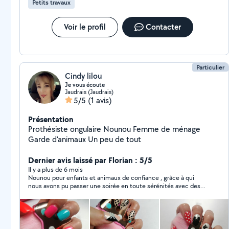
Petits travaux
Voir le profil
Contacter
Particulier
Cindy lilou
Je vous écoute
Jaudrais (Jaudrais)
5/5
(1 avis)
Présentation
Prothésiste ongulaire Nounou Femme de ménage
Garde d'animaux Un peu de tout
Dernier avis laissé par Florian : 5/5
Il y a plus de 6 mois
Nounou pour enfants et animaux de confiance , grâce à qui
nous avons pu passer une soirée en toute sérénités avec des
nouvelles régulières . Nous recommandons et nous ferons
appel à vous dès que besoin . ?