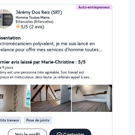
Auto-entrepreneur
Jérémy Dos Reis (SRT)
Homme Toutes Mains
Billancelles (Billancelles)
5/5
(2 avis)
ésentation
ectromécanicien polyvalent, je me suis lancé en
eelance pour offrir mes services d'homme toutes
ns au plus grand nombre ! *électricité *petits
ux intérieur / extérieur *entretiens des jardins
rnier avis laissé par Marie-Christine : 5/5
utien administratif / travail de bureau Besoin d'un
 a 9 jours
émy est une personne très agréable. Son travail est
rvice ? Contactez moi.
gneux et méticuleux. zéro faute. je referais appel à ses
vices sans aucune hésitation.
tits travaux
Pose de joints
Voir le profil
Contacter