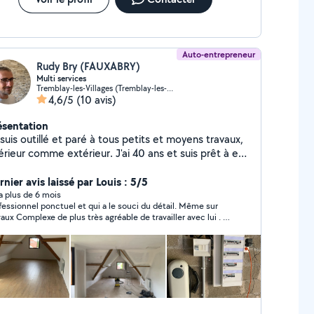
Auto-entrepreneur
Rudy Bry (FAUXABRY)
Multi services
Tremblay-les-Villages (Tremblay-les-Villages)
4,6/5
(10 avis)
ésentation
suis outillé et paré à tous petits et moyens travaux,
érieur comme extérieur. J'ai 40 ans et suis prêt à en
coudre.
nier avis laissé par Louis : 5/5
y a plus de 6 mois
essionnel ponctuel et qui a le souci du détail. Même sur
vaux Complexe de plus très agréable de travailler avec lui . je
recommande. cordialement .