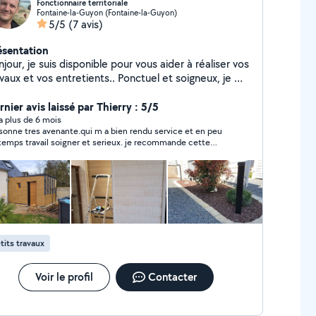
Fonctionnaire territoriale
Fontaine-la-Guyon (Fontaine-la-Guyon)
5/5
(7 avis)
ésentation
sponible pour vous aider à réaliser vos
vaux et vos entretients.. Ponctuel et soigneux, je me
placerai dans un premier temps afin de vous
ncontrer avant de nous engager. A bientôt, Jérémy
nier avis laissé par Thierry : 5/5
y a plus de 6 mois
sonne tres avenante.qui m a bien rendu service et en peu
temps travail soigner et serieux. je recommande cette
sonne.je suis tres content de sa prestation.avons eu de
bons echanges merci encore.
tits travaux
Voir le profil
Contacter