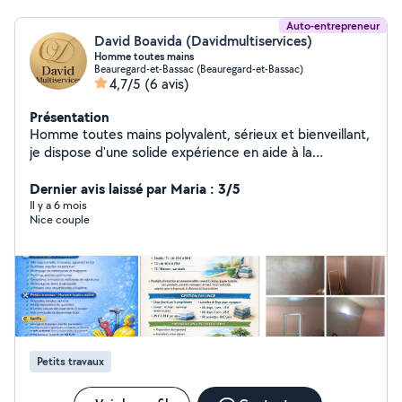
Auto-entrepreneur
David Boavida (Davidmultiservices)
Homme toutes mains
Beauregard-et-Bassac (Beauregard-et-Bassac)
4,7/5
(6 avis)
Présentation
Homme toutes mains polyvalent, sérieux et bienveillant,
je dispose d'une solide expérience en aide à la
personne et en maintenance technique. Avec ma
compagne, ancienne responsable ménage en camping 4
Dernier avis laissé par Maria : 3/5
étoiles, nous avons créé David Multiservices et
Il y a 6 mois
Nice couple
travaillons aujourd'hui en binôme. Habitués aux locations
saisonnières (gîtes, Airbnb) comme aux prestations
pour particuliers, nous intervenons avec réactivité et
sérieux. Nos prestations : nettoyage professionnel
(logements, fin de chantier, extrême Diogène),
entretien de maisons et appartements, gestion du linge,
conciergerie, check-in / check-out, petits travaux et
maintenance (habilitation électrique), tapisserie,
Petits travaux
déménagements / emménagements, nettoyage de
tombes, entretien intérieur et extérieur (tonte,