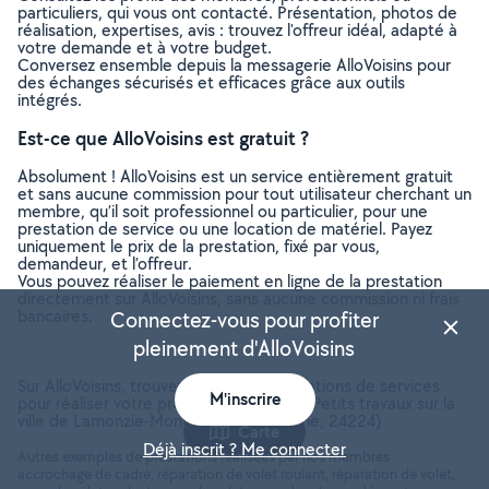
particuliers, qui vous ont contacté. Présentation, photos de
réalisation, expertises, avis : trouvez l'offreur idéal, adapté à
votre demande et à votre budget.
Conversez ensemble depuis la messagerie AlloVoisins pour
des échanges sécurisés et efficaces grâce aux outils
intégrés.
Est-ce que AlloVoisins est gratuit ?
Absolument ! AlloVoisins est un service entièrement gratuit
et sans aucune commission pour tout utilisateur cherchant un
membre, qu’il soit professionnel ou particulier, pour une
prestation de service ou une location de matériel. Payez
uniquement le prix de la prestation, fixé par vous,
demandeur, et l’offreur.
Vous pouvez réaliser le paiement en ligne de la prestation
directement sur AlloVoisins, sans aucune commission ni frais
bancaires.
Connectez-vous pour profiter
pleinement d'AlloVoisins
Sur AlloVoisins, trouvez toutes les prestations de services
M'inscrire
pour réaliser votre projet de Bricolage - Petits travaux sur la
ville de Lamonzie-Montastruc (Dordogne, 24224)
Carte
Déjà inscrit ? Me connecter
Autres exemples de prestations réalisées par nos membres :
accrochage de cadre, réparation de volet roulant, réparation de volet,