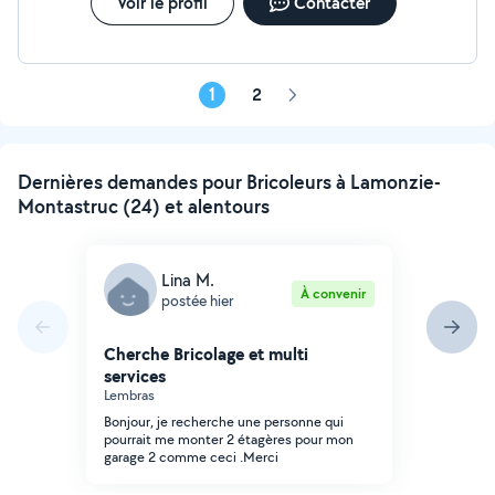
débroussaillage, piscine) et travaux divers.
Voir le profil
Contacter
Déplacements rapides dans les environs. Un seul
contact pour une large gamme de services. Nous
serons ravis de vous rendre service.
1
2
Page
suivante
Dernières demandes pour Bricoleurs à Lamonzie-
Montastruc (24) et alentours
Lina M.
À convenir
postée hier
Cherche Bricolage et multi
services
Lembras
Bonjour, je recherche une personne qui
pourrait me monter 2 étagères pour mon
garage 2 comme ceci .Merci