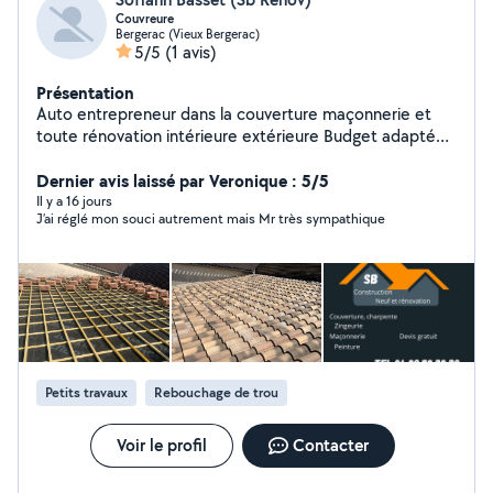
Couvreure
Bergerac (Vieux Bergerac)
5/5
(1 avis)
Présentation
Auto entrepreneur dans la couverture maçonnerie et
toute rénovation intérieure extérieure Budget adapté
travaille de qualité n'hésitez pas me contacter pour
future projet neuf ou rénovation je suis à l'écoute
Dernier avis laissé par Veronique : 5/5
Il y a 16 jours
J’ai réglé mon souci autrement mais Mr très sympathique
Petits travaux
Rebouchage de trou
Voir le profil
Contacter