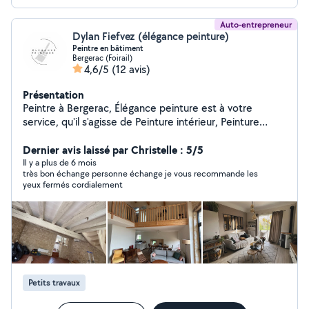
Auto-entrepreneur
Dylan Fiefvez (élégance peinture)
Peintre en bâtiment
Bergerac (Foirail)
4,6/5
(12 avis)
Présentation
Peintre à Bergerac, Élégance peinture est à votre
service, qu'il s'agisse de Peinture intérieur, Peinture
extérieure (façade, balcon...), Papier peint, Nettoyage
de façade, Peinture décorative, et bien plus encore.
Dernier avis laissé par Christelle : 5/5
Nous sommes fiers de la qualité du travail que nous
Il y a plus de 6 mois
très bon échange personne échange je vous recommande les
fournissons à chacun de nos clients. Contactez-nous
yeux fermés cordialement
pour discuter de votre projet et obtenir un devis.
Petits travaux