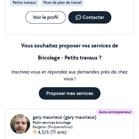
Petits travaux
Pose de plan de travail
harmonisation des espaces. Extérieure : tonte, pose de
clôture...
Voir le profil
Contacter
Vous souhaitez proposer vos services de
Bricolage - Petits travaux ?
Inscrivez-vous et répondez aux demandes près de chez
vous !
Proposer mes services
Auto-entrepreneur
gary mauvieux (gary mauvieux)
Multi-services bricolage
Bergerac (Picquecailloux)
4,5/5
(11 avis)