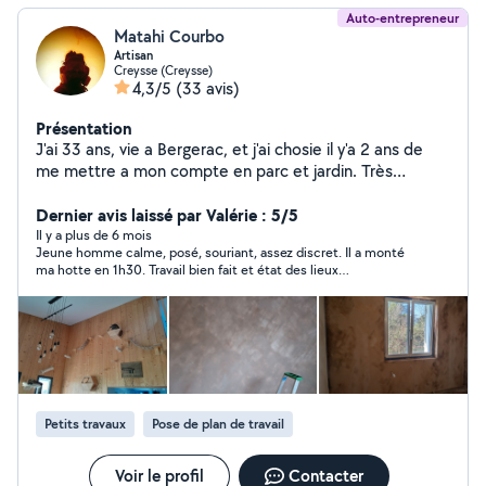
Auto-entrepreneur
Matahi Courbo
Artisan
Creysse (Creysse)
4,3/5
(33 avis)
Présentation
J'ai 33 ans, vie a Bergerac, et j'ai chosie il y'a 2 ans de
me mettre a mon compte en parc et jardin. Très
bricoleurs, je me suis rapidement vu confier d'autre type
de services, d'abord des déménagements, puis après
Dernier avis laissé par Valérie : 5/5
quelques formation, en électricité, plomberie, peinture,
Il y a plus de 6 mois
Jeune homme calme, posé, souriant, assez discret. Il a monté
carrelages, et bien d'autre. En ce moment, je fait de la
ma hotte en 1h30. Travail bien fait et état des lieux
sous traitance pour des depannages d'urgences en
impeccables après les travaux. Personne de confiance... Merci
plomberie, chauffage, et en électricité. Je reste très
Matahi ??
disponible pour des projets de rénovations et j'écoute
toutes demande. Merci si vous avez lue jusque là et a
très vite.
Petits travaux
Pose de plan de travail
Voir le profil
Contacter