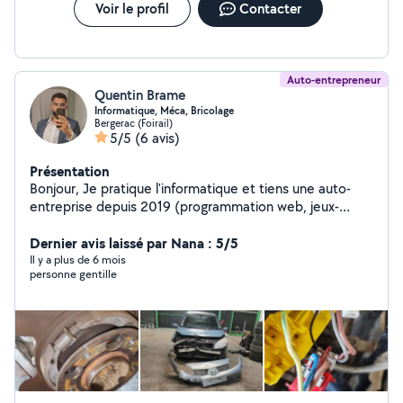
Voir le profil
Contacter
Auto-entrepreneur
Quentin Brame
Informatique, Méca, Bricolage
Bergerac (Foirail)
5/5
(6 avis)
Présentation
Bonjour, Je pratique l'informatique et tiens une auto-
entreprise depuis 2019 (programmation web, jeux-
video, retouche photo, bureautique, plans 3D, son,
réparation appareils et maintenance, etc) J'ai aussi tenu
Dernier avis laissé par Nana : 5/5
un garage automobile dont l'activité était la préparation
Il y a plus de 6 mois
personne gentille
esthétique, réparation et diagnostique électronique,
pneumatique et plus. Je fais aussi du bricolage en tout
genre, un peu de bâtiment , travaux manuels et espaces
verts !