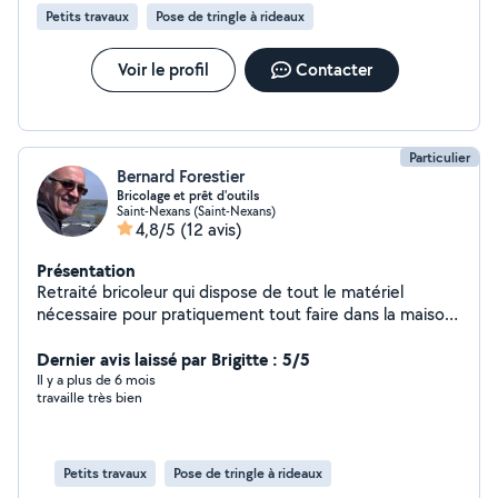
Petits travaux
Pose de tringle à rideaux
Voir le profil
Contacter
Particulier
Bernard Forestier
Bricolage et prêt d'outils
Saint-Nexans (Saint-Nexans)
4,8/5
(12 avis)
Présentation
Retraité bricoleur qui dispose de tout le matériel
nécessaire pour pratiquement tout faire dans la maison
ainsi qu'à l'extérieur: compresseur de 100 l, taille haie
thermique Stihl, carrelette électrique à eau, élagueuse
Dernier avis laissé par Brigitte : 5/5
sur perche, karcher, scarificateur thermique, souffleur
Il y a plus de 6 mois
travaille très bien
sur batterie Stihl...
Petits travaux
Pose de tringle à rideaux