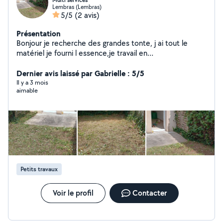
Multi services
Lembras (Lembras)
5/5
(2 avis)
Présentation
Bonjour je recherche des grandes tonte, j ai tout le
matériel je fourni l essence,je travail en
cesu,cesu+contactez moi cordialement Cedric
Dernier avis laissé par Gabrielle : 5/5
Il y a 3 mois
aimable
Petits travaux
Voir le profil
Contacter