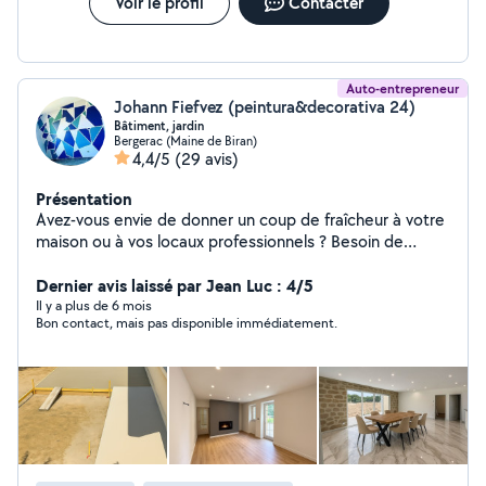
Voir le profil
Contacter
Auto-entrepreneur
Johann Fiefvez (peintura&decorativa 24)
Bâtiment, jardin
Bergerac (Maine de Biran)
4,4/5
(29 avis)
Présentation
Avez-vous envie de donner un coup de fraîcheur à votre
maison ou à vos locaux professionnels ? Besoin de
rénover, de réparer ou d'embellir vos espaces de vie ?
Ne cherchez plus ! L'entreprise Peintura& Decorativa 24
Dernier avis laissé par Jean Luc : 4/5
est là pour répondre à tous vos besoins en matière de
Il y a plus de 6 mois
Bon contact, mais pas disponible immédiatement.
peinture et de travaux divers. Spécialisés dans les
travaux de peinture intérieure et extérieure, ainsi que
dans une gamme variée de services de rénovation et
d'entretien. Services : Peinture intérieure et extérieure :
rafraîchissement, décoration, protection. Rénovation :
murs, plafonds, sols, menuiseries. Aménagement
intérieur : pose de cloisons, revêtements de sol,
carrelage. Conseil en décoration : choix des couleurs,