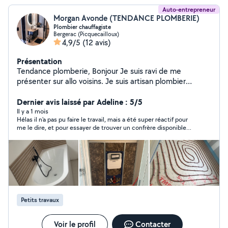
Auto-entrepreneur
Morgan Avonde (TENDANCE PLOMBERIE)
Plombier chauffagiste
Bergerac (Picquecailloux)
4,9/5
(12 avis)
Présentation
Tendance plomberie, Bonjour Je suis ravi de me
présenter sur allo voisins. Je suis artisan plombier
chauffagiste depuis 2019. Je vous propose des
Dépannages 7/7 et 24h/24h, je suis réactif pour des
Dernier avis laissé par Adeline : 5/5
remplacements de chauffe eau, chaudière, fuite en
Il y a 1 mois
Hélas il n'a pas pu faire le travail, mais a été super réactif pour
urgence. Je fais des rénovations de maisons complètes
me le dire, et pour essayer de trouver un confrère disponible
(possibilité de voir des chantiers réalisés) Au plaisir de
pour moi. Très sympathique !
travailler avec vous prochainement, Cordialement M
Avonde Morgan
Petits travaux
Voir le profil
Contacter