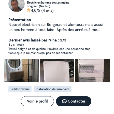
Electricien homme toutes mains
Bergerac (Naillac)
4,8/5
(4 avis)
Présentation
Nouvel électricien sur Bergerac et alentours mais aussi
un peu homme à tout faire. Après des années à me
consacrer à l'enseignement physique et sportif, j'ai
décidé de suivre ma passion pour la rénovation. Fort de
Dernier avis laissé par Nina : 5/5
mon expérience personnelle avec la restauration de
Il y a 1 mois
Travail soigné et de qualité. Maxime est une personne très
trois maisons, j'ai choisi de me professionnaliser dans le
fiable que je ne manquerai pas de recontacter.
domaine de l'électricité. Consciencieux, propre,
méthodique et appliqué, j'aime mener à bien toutes
sortes de projets d'amélioration dans une maison. De
plus, l'obtention de mon titre professionnel récemment
obtenu fait de moi une personne à la pointe des
dernières recommandations énergétiques et
sécuritaires. S'ajoute à cela l'envie d'aider
Petits travaux
Installation de luminaire
Voir le profil
Contacter