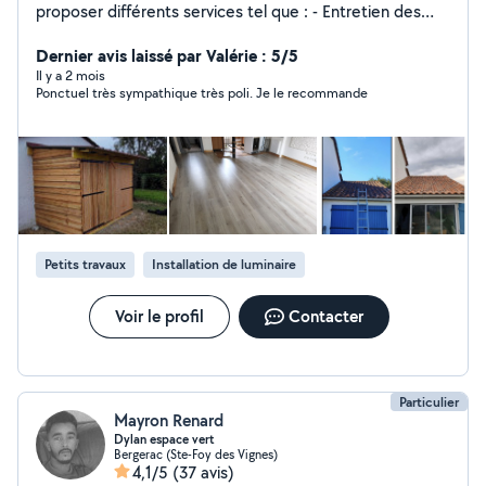
proposer différents services tel que : - Entretien des
espaces verts (tontes, débroussaillage, petit élagage,
taille d'arbustes) -Pose de revêtement de sol (parquet
Dernier avis laissé par Valérie : 5/5
flottant, sol vinyle, lino) - Montage de meubles en kit -
Il y a 2 mois
Ponctuel très sympathique très poli. Je le recommande
Installation d'abris de jardin - Petit travaux d'électricité
ou de plomberie - aménagement jardin - démoussage
toiture Étant certifié au service à la personne, vous
pouvez bénéficier d'une déduction d'impôt de 50% sur
les factures N'hésitez pas à me contacter pour obtenir
un devis gratuitement
Petits travaux
Installation de luminaire
Voir le profil
Contacter
Particulier
Mayron Renard
Dylan espace vert
Bergerac (Ste-Foy des Vignes)
4,1/5
(37 avis)