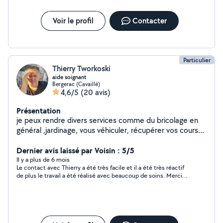
Voir le profil
Contacter
Particulier
Thierry Tworkoski
aide soignant
Bergerac (Cavaillé)
4,6/5
(20 avis)
Présentation
je peux rendre divers services comme du bricolage en
général ,jardinage, vous véhiculer, récupérer vos courses
dans un drive ou tout aussi bien vous amener faire vos
courses..
Dernier avis laissé par Voisin : 5/5
Il y a plus de 6 mois
Le contact avec Thierry a été très facile et il a été très réactif
de plus le travail a été réalisé avec beaucoup de soins. Merci
beaucoup