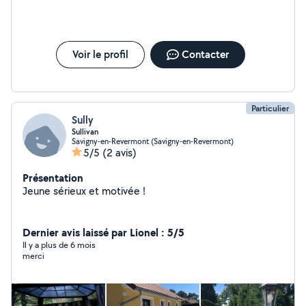
Voir le profil
Contacter
Particulier
Sully
Sullivan
Savigny-en-Revermont (Savigny-en-Revermont)
5/5
(2 avis)
Présentation
Jeune sérieux et motivée !
Dernier avis laissé par Lionel : 5/5
Il y a plus de 6 mois
merci