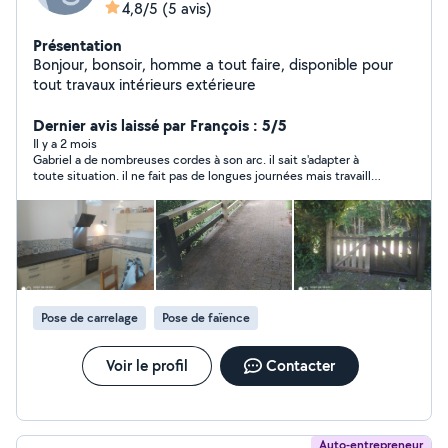
4,8/5
(5 avis)
Présentation
Bonjour, bonsoir, homme a tout faire, disponible pour
tout travaux intérieurs extérieure
Dernier avis laissé par François : 5/5
Il y a 2 mois
Gabriel a de nombreuses cordes à son arc. il sait s'adapter à
toute situation. il ne fait pas de longues journées mais travaille
très rapidement. parfois même un peu trop... globalement
satisfait de sa prestation
Pose de carrelage
Pose de faïence
Voir le profil
Contacter
Auto-entrepreneur