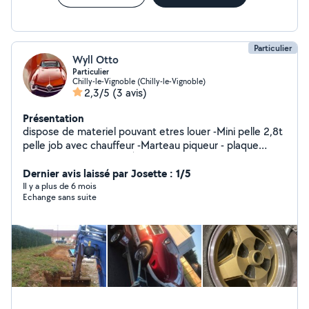
Particulier
Wyll Otto
Particulier
Chilly-le-Vignoble (Chilly-le-Vignoble)
2,3/5
(3 avis)
Présentation
dispose de materiel pouvant etres louer -Mini pelle 2,8t
pelle job avec chauffeur -Marteau piqueur - plaque
vibrante MIKASA 70 kg À louer à la journée 30 euro -
remorque porte engins 3500 kgs À louer à la journée 60
Dernier avis laissé par Josette : 1/5
euro -Remorque porte voiture double essieux
Il y a plus de 6 mois
Echange sans suite
basculante et treuil électrique Ptac 2000 kg charge
utile 1500 kg Louer avec sangle de roues Location à la
journée 70 euro -Remorque lider 500 kg à loué à la
journée 30 euro -remorque porte moto avec sangle a
loué à la journée 30 euro Effectue tous transport de
véhicule récent ancien , sport , proto ,moto