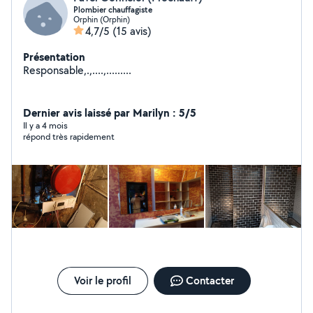
Plombier chauffagiste
Orphin (Orphin)
4,7/5
(15 avis)
Présentation
Responsable,.,....,.........
Dernier avis laissé par Marilyn : 5/5
Il y a 4 mois
répond très rapidement
Voir le profil
Contacter