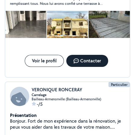
remplissant tous. Nous lui avons confié une terrasse à
reprendre et à carreler. Nous sommes très satisfaits du
résultat. De plus, il a été très réactif et pour ne rien gâcher il
est très sympathique. Je le recommande sans réserve et lui
confierai avec plaisir d'autres travaux que nous envisageons.
Voir le profil
Contacter
Particulier
VERONIQUE RONCERAY
Carrelage
Bailleau-Armenonville (Bailleau-Armenonville)
-/5
Présentation
Bonjour. Fort de mon expérience dans la rénovation, je
peux vous aider dans les travaux de votre maison.
Carrelage, placo, plomberie, parquet et peinture