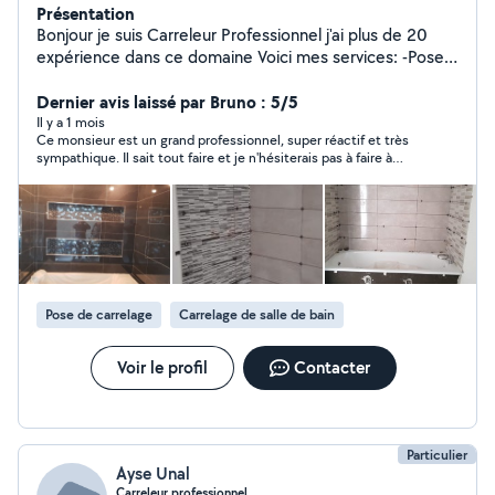
Présentation
Bonjour je suis Carreleur Professionnel j'ai plus de 20
expérience dans ce domaine Voici mes services: -Pose
de carrelage,faïence,parquet etc... -Maçonnerie -
Peinture -Plaquiste
Dernier avis laissé par Bruno : 5/5
Il y a 1 mois
Ce monsieur est un grand professionnel, super réactif et très
sympathique. Il sait tout faire et je n'hésiterais pas à faire à
nouveau appel à lui.
Pose de carrelage
Carrelage de salle de bain
Voir le profil
Contacter
Particulier
Ayse Unal
Carreleur professionnel