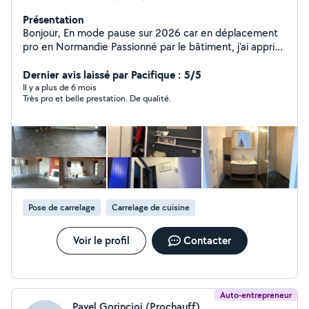
Présentation
Bonjour, En mode pause sur 2026 car en déplacement
pro en Normandie Passionné par le bâtiment, j'ai appris
auprès de mon père dont c'était le métier. Beaucoup
de réalisations, voir photo...Carrelage, maçonnerie,
Dernier avis laissé par Pacifique : 5/5
pose menuiserie, placo, peinture, parquet, etc... Serieux
Il y a plus de 6 mois
Très pro et belle prestation. De qualité.
évidemment
Pose de carrelage
Carrelage de cuisine
Voir le profil
Contacter
Auto-entrepreneur
Pavel Gorincioi (Prochauff)