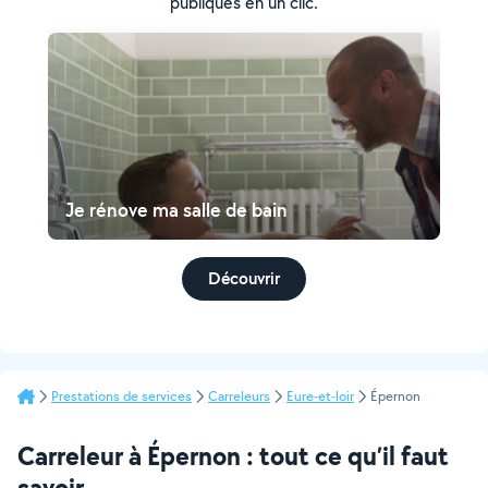
publiques en un clic.
Je rénove ma salle de bain
Découvrir
Prestations de services
Carreleurs
Eure-et-loir
Épernon
Carreleur à Épernon : tout ce qu’il faut
savoir