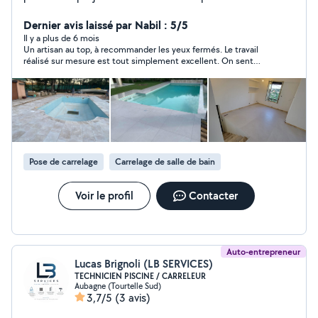
toutes les corps d'État. N'hésite pas à me contacter
pour mettre en route votre projet. Merci. Cordialement.
Dernier avis laissé par Nabil : 5/5
Il y a plus de 6 mois
Un artisan au top, à recommander les yeux fermés. Le travail
réalisé sur mesure est tout simplement excellent. On sent
tout de suite qu’il sait ce qu’il fait : précis, méticuleux, et avec
un vrai sens du détail. Il inspire confiance dès les premiers
échanges, travaille avec soin et toujours avec le sourire, ce qui
est très appréciable. Le rapport qualité-prix est imbattable,
honnêtement. Ne vous laissez surtout pas influencer par les
commentaires négatifs : c’est du pipo. Mon expérience a été
plus que positive, je recommande vivement cet artisan. Un
grand merci pour ton professionnalisme et ta bonne humeur !
Pose de carrelage
Carrelage de salle de bain
Voir le profil
Contacter
Auto-entrepreneur
Lucas Brignoli (LB SERVICES)
TECHNICIEN PISCINE / CARRELEUR
Aubagne (Tourtelle Sud)
3,7/5
(3 avis)