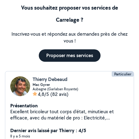
Vous souhaitez proposer vos services de
Carrelage ?
Inscrivez-vous et répondez aux demandes près de chez
vous !
Proposer mes services
Particulier
Thierry Debeaud
Mac Gyver
Aubagne (Garlaban Royante)
4,8/5
(82 avis)
Présentation
Excellent bricoleur tout corps d'état, minutieux et
efficace, avec du matériel de pro : Electricité,
Menuiserie, terrasse en bois, parquet, aménagements
de cuisine, placard et salle de bain, Plomberie, piscine.
Dernier avis laissé par Thierry : 4/5
Mes amis et voisins m'appellent Mac Gyver.
Il y a 5 mois