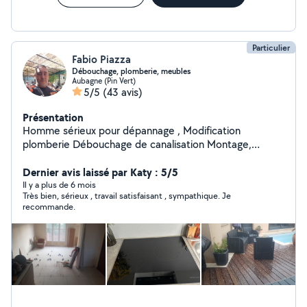
Particulier
Fabio Piazza
Débouchage, plomberie, meubles
Aubagne (Pin Vert)
5/5
(43 avis)
Présentation
Homme sérieux pour dépannage , Modification
plomberie Débouchage de canalisation Montage,
démontage meuble Installation cuisine Petite
maçonnerie Pose tringle de rideaux , lustres ect
Dernier avis laissé par Katy : 5/5
Location matériel électroportatif de maçonnerie ( faire
Il y a plus de 6 mois
Très bien, sérieux , travail satisfaisant , sympathique. Je
demande du matériel disponibles ) Karcher, souffleur /
recommande.
Aspirateur de feuilles Tronçonneuse , fendeuse bois ,
carrelette , Scie à eau sur pied coupe carreaux Livraison
possible / Retrait en supplément