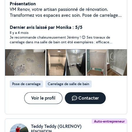
Présentation
VM Renov, votre artisan passionné de rénovation.
Transformez vos espaces avec soin. Pose de carrelage,
rénovation de salle de bain, fourniture et pose de
menuiserie sur mesure, électricité, climatisation etc...
Dernier avis laissé par Monika : 5/5
Contactez moi pour tous vos projets de rénovation !
Il y a 4 mois
Je recommande chaleureusement Jérémy ! 😊 Ses travaux de
Site internet à disposition
carrelage dans ma salle de bain ont été exemplaires : efficace,
avec des solutions ingénieuses et adaptées, pour un résultat
impeccable et d’une grande qualité professionnelle. Merci
infiniment pour ce superbe travail !
Pose de carrelage
Carrelage de salle de bain
Voir le profil
Contacter
Auto-entrepreneur
Teddy Teddy (GLRENOV)
RÉNOVATION