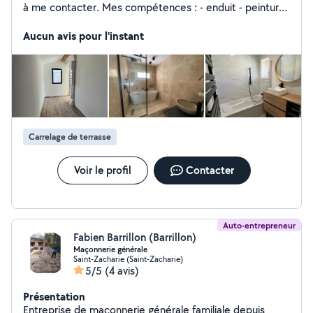
à me contacter. Mes compétences : - enduit - peinture
- carrelage - montage de meuble - Petits travaux - Petite
plomberie
Aucun avis pour l'instant
Carrelage de terrasse
Voir le profil
Contacter
Auto-entrepreneur
Fabien Barrillon (Barrillon)
Maçonnerie générale
Saint-Zacharie (Saint-Zacharie)
5/5
(4 avis)
Présentation
Entreprise de maçonnerie générale familiale depuis