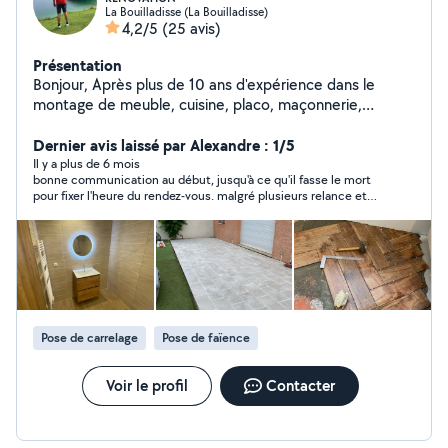
La Bouilladisse (La Bouilladisse)
4,2/5
(25 avis)
Présentation
Bonjour, Après plus de 10 ans d'expérience dans le
montage de meuble, cuisine, placo, maçonnerie,
plomberie, électricité, carrelage, peinture, mon objectif
est la satisfaction de mes clients. Je suis disponible
Dernier avis laissé par Alexandre : 1/5
pour vous faire un devis gratuitement, donner des
Il y a plus de 6 mois
bonne communication au début, jusqu'à ce qu'il fasse le mort
conseils, Je vous laisse découvrir quelques une devis
pour fixer l'heure du rendez-vous. malgré plusieurs relance et
mes réalisations dans mes photos ou bien visiter ma
les messages vu je n'est pas eu rlde réponses
page Facebook. Je suis à votre disposition. Merci Teddy
GLRENOV
Pose de carrelage
Pose de faïence
Voir le profil
Contacter