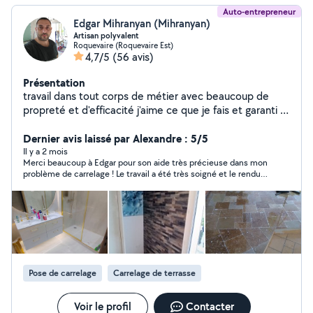
Auto-entrepreneur
Edgar Mihranyan (Mihranyan)
Artisan polyvalent
Roquevaire (Roquevaire Est)
4,7/5
(56 avis)
Présentation
travail dans tout corps de métier avec beaucoup de
propreté et d'efficacité j'aime ce que je fais et garanti la
qualité de mon travail
Dernier avis laissé par Alexandre : 5/5
Il y a 2 mois
Merci beaucoup à Edgar pour son aide très précieuse dans mon
problème de carrelage ! Le travail a été très soigné et le rendu
est parfait ! Je recommande
Pose de carrelage
Carrelage de terrasse
Voir le profil
Contacter