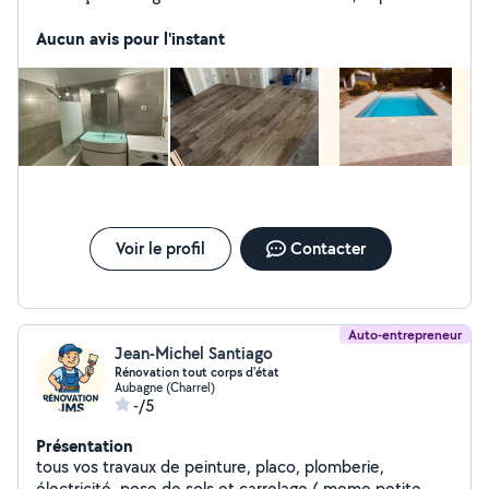
depuis 2012. Je vous conseille et réalise vos projets de
création et rénovation sur devis.
Aucun avis pour l'instant
Voir le profil
Contacter
Auto-entrepreneur
Jean-Michel Santiago
Rénovation tout corps d'état
Aubagne (Charrel)
-/5
Présentation
tous vos travaux de peinture, placo, plomberie,
électricité, pose de sols et carrelage ( meme petite