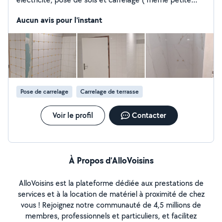
bricoles , petite maçonnerie) disponible a toute vos
demande .
Aucun avis pour l'instant
Pose de carrelage
Carrelage de terrasse
Voir le profil
Contacter
À Propos d’AlloVoisins
AlloVoisins est la plateforme dédiée aux prestations de
services et à la location de matériel à proximité de chez
vous ! Rejoignez notre communauté de 4,5 millions de
membres, professionnels et particuliers, et facilitez