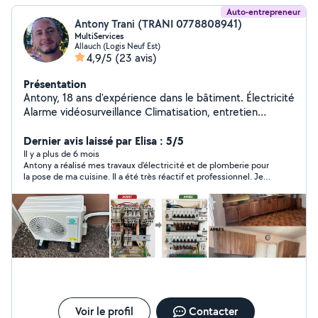
Auto-entrepreneur
Antony Trani (TRANI 0778808941)
MultiServices
Allauch (Logis Neuf Est)
4,9/5
(23 avis)
Présentation
Antony, 18 ans d'expérience dans le bâtiment. Électricité
Alarme vidéosurveillance Climatisation, entretien
(nettoyage en profondeur turbine et échangeur avec
karcher professionnel pour pac et climatisation) Vmc
Dernier avis laissé par Elisa : 5/5
Plomberie Salle de bain Placo Peinture Démolition
Il y a plus de 6 mois
Antony a réalisé mes travaux d'électricité et de plomberie pour
évacuation Montage de meubles (dressing, cuisine
la pose de ma cuisine. Il a été très réactif et professionnel. Je
complète) Installation de moustiquaires, volets roulants
suis ravie de la qualité du travail très soigné. Je n'hésiterai pas à
sur mesures Nettoyage toiture / façade / terrasse
le recontacter pour d'autres projets.
traitement anti-mousse et hydrofuge Jardin Taille de
haies Débroussaillage Tonte de pelouse Entretien Etc..
Entreprise déclarée Services à la Personne (SAP) :
profitez de 50 % de crédit d'impôt sur de nombreuses
prestations à domicile. Nous acceptons aussi les CESU
(Chèque Emploi Service Universel), y compris
préfinancés. Nos engagements : Devis gratuits et
transparents Interventions soignées Confiance,
Voir le profil
Contacter