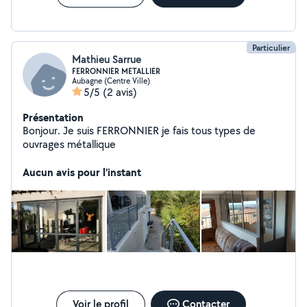
proximité et professionnalisme. Les renseignements et
les devis sont gratuits n'hésitez pas à me contacter si
vous n'avez pas de réponse de ma part au O7788O8941.
Particulier
Mathieu Sarrue
FERRONNIER METALLIER
Aubagne (Centre Ville)
5/5
(2 avis)
Présentation
Bonjour. Je suis FERRONNIER je fais tous types de
ouvrages métallique
Aucun avis pour l'instant
Voir le profil
Contacter