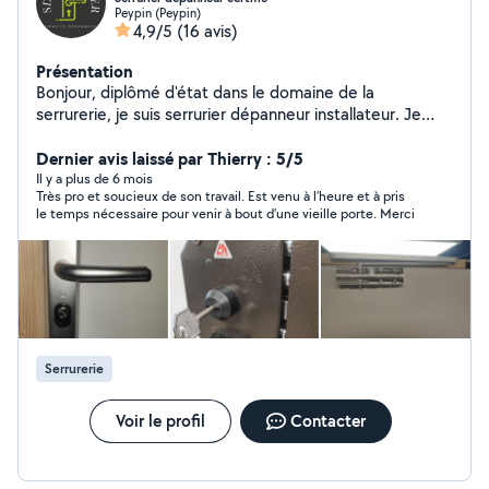
Peypin (Peypin)
4,9/5
(16 avis)
Présentation
Bonjour, diplômé d'état dans le domaine de la
serrurerie, je suis serrurier dépanneur installateur. Je
réalise tous types de travaux dans ce domaine, comme
les dépannage 24h/24h et 7j/7j, le changement de
Dernier avis laissé par Thierry : 5/5
serrure, le blindage de porte, la mise en place de vidéo
Il y a plus de 6 mois
Très pro et soucieux de son travail. Est venu à l’heure et à pris
surveillance, l'installation de volet roulant, le
le temps nécessaire pour venir à bout d’une vieille porte. Merci
replacement de vitrage suite à effraction. Egalement
spécialisé dans l'entretien des espaces vers au vu de
mes différentes formations et de mes 8 années
d'expérience dans le domaine. Je suis à l'écoute de mes
clients pour satisfaire leurs demandes et leurs envies.
Serrurerie
Voir le profil
Contacter