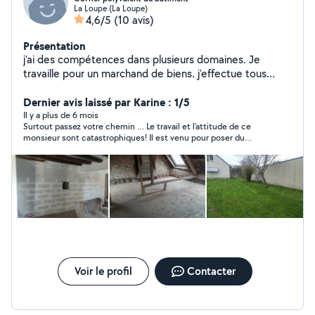
La Loupe (La Loupe)
4,6/5
(10 avis)
Présentation
j'ai des compétences dans plusieurs domaines. Je
travaille pour un marchand de biens. j'effectue tous
travaux du second oeuvre ( jardinage, peinture, placo,
carrelage, électricité, petite maçonnerie...) Pour plus de
Dernier avis laissé par Karine : 1/5
renseignements demandés aux personnes qui ont fait
Il y a plus de 6 mois
Surtout passez votre chemin … Le travail et l’attitude de ce
appel à moi pour avoir mon numéro ne pouvant
monsieur sont catastrophiques! Il est venu pour poser du
répondre à toutes les demandes.
travertin , en nous disant que c’était son métier … voici le
résultat …il n’a pas terminé le chantier et n’a pas eu le courage
de nous le dire en face, mais via un sms disant qu’il nous
déposait nos clés dans la boîte… il n’a bien entendu pas
proposer de nous rembourser, ni de trouver une solution pour
le saccage qu’il a fait !
Voir le profil
Contacter