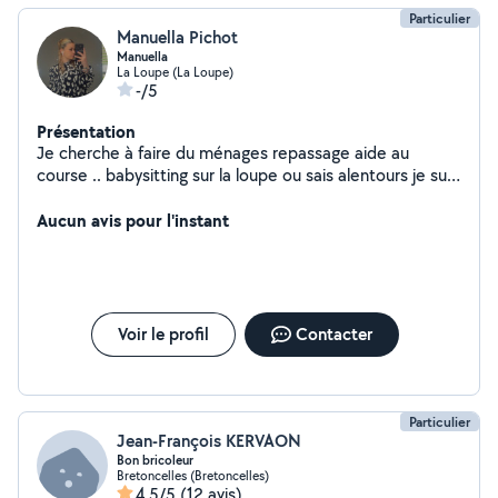
Particulier
Manuella Pichot
Manuella
La Loupe (La Loupe)
-/5
Présentation
Je cherche à faire du ménages repassage aide au
course .. babysitting sur la loupe ou sais alentours je suis
véhiculé Je fais du ménage chez un personne
handicapée et tout se passe très bien
Aucun avis pour l'instant
Voir le profil
Contacter
Particulier
Jean-François KERVAON
Bon bricoleur
Bretoncelles (Bretoncelles)
4,5/5
(12 avis)