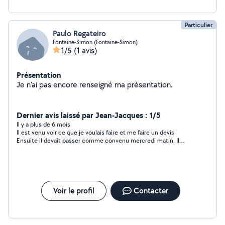
Particulier
Paulo Regateiro
Fontaine-Simon (Fontaine-Simon)
1/5
(1 avis)
Présentation
Je n'ai pas encore renseigné ma présentation.
Dernier avis laissé par Jean-Jacques : 1/5
Il y a plus de 6 mois
Il est venu voir ce que je voulais faire et me faire un devis
Ensuite il devait passer comme convenu mercredi matin, Il
m'appelle bien après l'heure du rdv et me demande quand t'est
ce que je viens Je lui réponds normalement c'était ce matin...
Ah désolé je croyais que c'était jeudi matin ... Pas de souci il me
répond et depuis jeudi pas de nouvelles de ce Monsieur... Ce
matin je lui ai envoyé un message parlé, puisqu'il n'a pas
décroché, lui disant que je ne pouvais pas compter sur lui et
Voir le profil
Contacter
qu'il était inutile de venir !!!