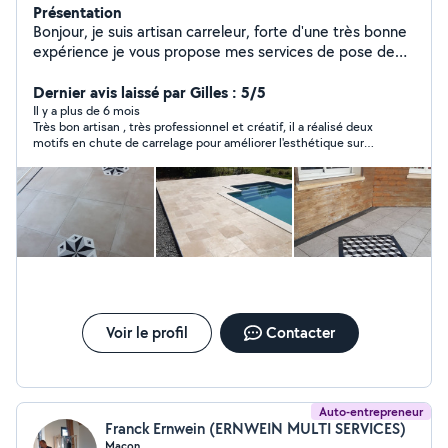
Présentation
Bonjour, je suis artisan carreleur, forte d'une très bonne
expérience je vous propose mes services de pose de
revêtement sols et mûrs neuf et rénovation : - sol et
faïence - parquet - terrasses - chape traditionnelle -
Dernier avis laissé par Gilles : 5/5
marbre - petits travaux de maçonnerie et d'électricité.
Il y a plus de 6 mois
Très bon artisan , très professionnel et créatif, il a réalisé deux
Devis gratuit Tous travaux seront réalisés avec une
motifs en chute de carrelage pour améliorer l'esthétique sur
garantie Décennale et responsabilité civile. Numéro de
une terrasse et je suis ravi du résultat
SIRET 838 174 100 00027
Voir le profil
Contacter
Auto-entrepreneur
Franck Ernwein (ERNWEIN MULTI SERVICES)
Maçon