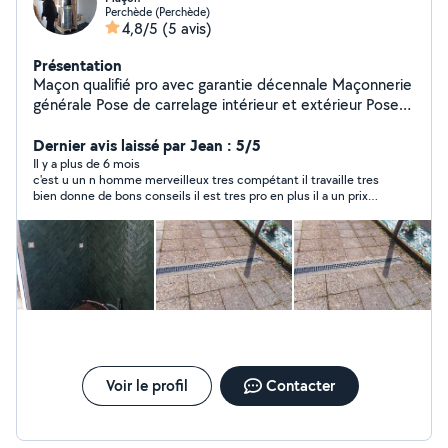
Perchède (Perchède)
4,8/5
(5 avis)
Présentation
Maçon qualifié pro avec garantie décennale Maçonnerie
générale Pose de carrelage intérieur et extérieur Poseur
confirmé de poele/insert/conduits
Dernier avis laissé par Jean : 5/5
Il y a plus de 6 mois
c'est u un n homme merveilleux tres compétant il travaille tres
bien donne de bons conseils il est tres pro en plus il a un prix
tres raisonnable je le conseille vivement cela me change de
certains qui ne savent pas travailler mais qui savent et
connaissent le chemin de votre porte monnaie continuez
Franck et surtout ne change rien un grand bravo
Voir le profil
Contacter