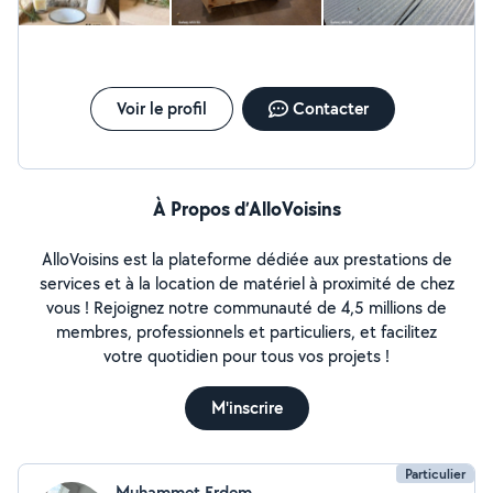
demandé un décompte; j'ai accepté avec une bonne intention
et de confiance. La suite... Dylan n'est jamais revenu pour finir
le travail et il est maintenant très difficilement joignable
depuis, voir même injoignable. à chaque fois que je réussi à le
joindre il me sors une raison particulière et il me dit qu'il me
rappellera chose qui ne fait jamais. très déçu. voilà tout
Voir le profil
Contacter
À Propos d’AlloVoisins
AlloVoisins est la plateforme dédiée aux prestations de
services et à la location de matériel à proximité de chez
vous ! Rejoignez notre communauté de 4,5 millions de
membres, professionnels et particuliers, et facilitez
votre quotidien pour tous vos projets !
M'inscrire
Particulier
Muhammet Erdem