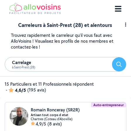
Carreleurs à Saint-Prest (28) et alentours
Trouvez rapidement le carreleur qu'il vous faut avec
AlloVoisins ! Visualisez les profils de nos membres et
contactez-les !
Carrelage
Reche
à Saint-Prest (28)
15 Particuliers et 11 Professionnels répondent
-
4,6/5
(195 avis)
Auto-entrepreneur
Romain Ronceray (SR2R)
Artisan tout corps d etat
Chartres (Coteau d'Aboville)
4,9/5
(8 avis)