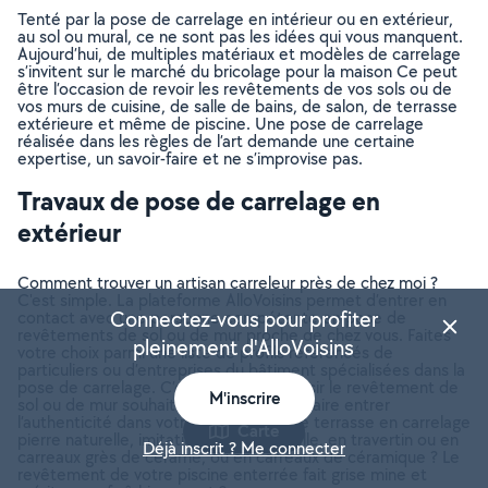
Tenté par la pose de carrelage en intérieur ou en extérieur,
au sol ou mural, ce ne sont pas les idées qui vous manquent.
Aujourd’hui, de multiples matériaux et modèles de carrelage
s’invitent sur le marché du bricolage pour la maison Ce peut
être l’occasion de revoir les revêtements de vos sols ou de
vos murs de cuisine, de salle de bains, de salon, de terrasse
extérieure et même de piscine. Une pose de carrelage
réalisée dans les règles de l’art demande une certaine
expertise, un savoir-faire et ne s’improvise pas.
Travaux de pose de carrelage en
extérieur
Comment trouver un artisan carreleur près de chez moi ?
C'est simple. La plateforme AlloVoisins permet d’entrer en
Connectez-vous pour profiter
contact avec une personne compétente en pose de
revêtements de sol ou de mur proche de chez vous. Faites
pleinement d'AlloVoisins
votre choix parmi une liste de profils référencés de
particuliers ou d’entreprises du bâtiment spécialisées dans la
pose de carrelage. C’est à vous de choisir le revêtement de
M'inscrire
sol ou de mur souhaité. Vous souhaitez faire entrer
l’authenticité dans votre jardin avec une terrasse en carrelage
Carte
pierre naturelle, imitation pierre naturelle, en travertin ou en
Déjà inscrit ? Me connecter
carreaux grès de cérame, ou en carreaux de céramique ? Le
revêtement de votre piscine enterrée fait grise mine et