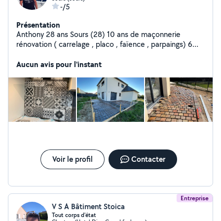
-/5
Présentation
Anthony 28 ans Sours (28) 10 ans de maçonnerie
rénovation ( carrelage , placo , faïence , parpaings) 6
ans de travaux publics Aménagement extérieur
particulier ( pavé, réglage calcaire , terrassement,
Aucun avis pour l'instant
enrobé )
Voir le profil
Contacter
Entreprise
V S A Bâtiment Stoica
Tout corps d'état