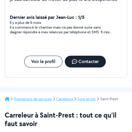
Dernier avis laissé par Jean-Luc : 1/5
Il y a plus de 6 mois
Il a commencé le chantier mais n’a pas donné suite sans
daigner répondre à mes relances par téléphone et SMS. Il n’est
vraiment pas fiable du tout, de plus les joints ne sont pas de
couleur homogène. Je vous déconseille de faire appel à lui.
Voir le profil
Contacter
Prestations de services
Carreleurs
Eure-et-loir
Saint-Prest
Carreleur à Saint-Prest : tout ce qu’il
faut savoir