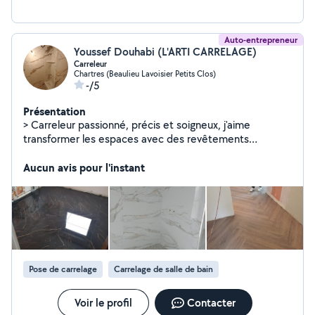
Auto-entrepreneur
Youssef Douhabi (L'ARTI CARRELAGE)
Carreleur
Chartres (Beaulieu Lavoisier Petits Clos)
-/5
Présentation
> Carreleur passionné, précis et soigneux, j'aime
transformer les espaces avec des revêtements
esthétiques et durables. Mon travail allie technique,
rigueur et sens du détail pour garantir un résultat propre
Aucun avis pour l'instant
et harmonieux.
Pose de carrelage
Carrelage de salle de bain
Voir le profil
Contacter