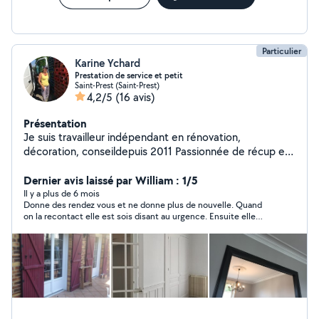
Particulier
Karine Ychard
Prestation de service et petit
Saint-Prest (Saint-Prest)
4,2/5
(16 avis)
Présentation
Je suis travailleur indépendant en rénovation,
décoration, conseildepuis 2011 Passionnée de récup et
transformation d'objet. Couture, espace verts, petits
travaux, j'accepte les paiement CESU
Dernier avis laissé par William : 1/5
Il y a plus de 6 mois
Donne des rendez vous et ne donne plus de nouvelle. Quand
on la recontact elle est sois disant au urgence. Ensuite elle
vous dis soi demain ou après demain vous lui dites d'accord
tenez moi au courant et elle vient sans prévenir pour ensuite
dire que je n'ai pas respecter le rendez vous .... Une blague, pas
sérieux du tout. J'ai donner rendez vous à un monsieur la veille
il était là à l'heure aucun problème. Passer votre chemin.