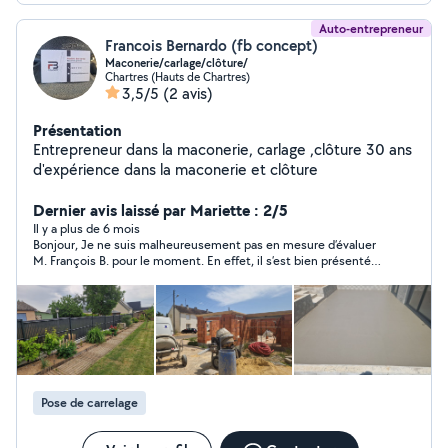
Auto-entrepreneur
Francois Bernardo (fb concept)
Maconerie/carlage/clôture/
Chartres (Hauts de Chartres)
3,5/5
(2 avis)
Présentation
Entrepreneur dans la maconerie, carlage ,clôture 30 ans
d'expérience dans la maconerie et clôture
Dernier avis laissé par Mariette : 2/5
Il y a plus de 6 mois
Bonjour, Je ne suis malheureusement pas en mesure d’évaluer
M. François B. pour le moment. En effet, il s’est bien présenté à
notre rendez-vous et a pris connaissance des travaux que nous
souhaitons faire réaliser. Il devait nous faire parvenir un devis,
que nous attendons toujours à ce jour.
Pose de carrelage