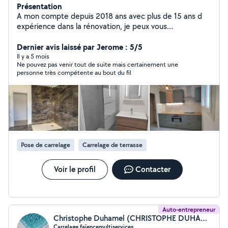
Présentation
A mon compte depuis 2018 ans avec plus de 15 ans d
expérience dans la rénovation, je peux vous
accompagner dans vos projets. N hésitez pas à me
contacter pour échanger sur vos attentes et réaliser de
Dernier avis laissé par Jerome : 5/5
belles choses ensemble
Il y a 5 mois
Ne pouvez pas venir tout de suite mais certainement une
personne très compétente au bout du fil
Pose de carrelage
Carrelage de terrasse
Voir le profil
Contacter
Auto-entrepreneur
Christophe Duhamel (CHRISTOPHE DUHAMEL)
Carrelage,faïencemultiservices