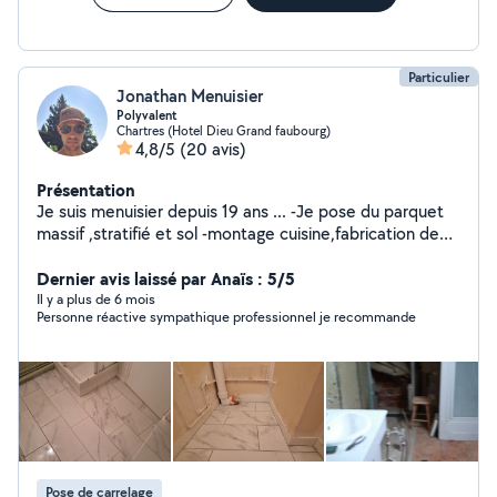
Particulier
Jonathan Menuisier
Polyvalent
Chartres (Hotel Dieu Grand faubourg)
4,8/5
(20 avis)
Présentation
Je suis menuisier depuis 19 ans ... -Je pose du parquet
massif ,stratifié et sol -montage cuisine,fabrication de
dressing ,montage de meubles - découpe de planche et
diverses demandes concernant la menuiserie -je
Dernier avis laissé par Anaïs : 5/5
débouche les canalisations des toilettes ,évier et
Il y a plus de 6 mois
Personne réactive sympathique professionnel je recommande
baignoire . -peinture ,pose faïence ,sol ,placo,isolation ,
tonte de pelouse etc ... -location de DIABLE,
ASPIRATEUR INJECTEUR EXTRACTEUR
Pose de carrelage