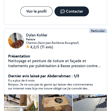
Voir le profil
Contacter
Particulier
Dylan Kohler
Peintre
Chartres (Saint-jean Rechèvres Bourgneuf)
4,2/5
(11 avis)
Présentation
Nettoyage et peinture de toiture et façade et
traitements par pulvérisation à Basse pression contre
les mousse Liken est Champignon -Vérification
d'infiltration des eaux -rénovation des courtière en tout
Dernier avis laissé par Abderrahman : 1/5
genre est cheminée Votre maison vous protège
Il y a plus de 6 mois
Bonjour, Je ne suis pas du genre qui laisser des commentaires
protégez-la Pour un un prix très étudié offrez vous à
sur internet mais là je me trouve obligé car j'ai cumulé des
votre habitation un ravalement ou traitements de
frustrations depuis 2 mois maintenant. En effet, Dylan a
toiture en tout genre
accepté de nettoyer mon toit, au début il était très réactif, il a
fait la moitié du boulot (pas comme je l'ai souhaité), et vu qu'il
a oublié l'extension de son échelle il m'as dit qu'il reviendra
dans quelques jours avec le bon matos pour finir le travail et a