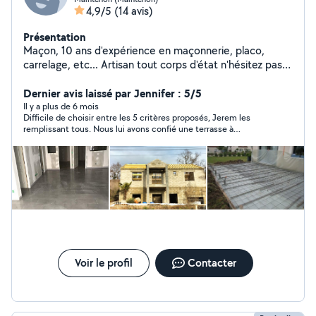
4,9/5
(14 avis)
Présentation
Maçon, 10 ans d'expérience en maçonnerie, placo,
carrelage, etc... Artisan tout corps d'état n'hésitez pas à
me contacter pour vos travaux.
Dernier avis laissé par Jennifer : 5/5
Il y a plus de 6 mois
Difficile de choisir entre les 5 critères proposés, Jerem les
remplissant tous. Nous lui avons confié une terrasse à
reprendre et à carreler. Nous sommes très satisfaits du
résultat. De plus, il a été très réactif et pour ne rien gâcher il
est très sympathique. Je le recommande sans réserve et lui
confierai avec plaisir d'autres travaux que nous envisageons.
Voir le profil
Contacter