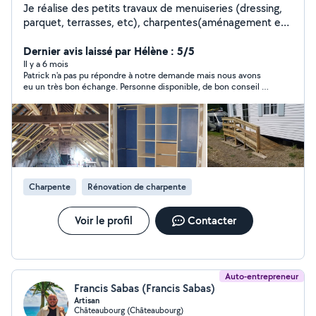
Je réalise des petits travaux de menuiseries (dressing,
parquet, terrasses, etc), charpentes(aménagement et
conception), conception DAO, extérieur et terrasse
bois, abri de jardin. Transport et covoiturage. Je ne peux
Dernier avis laissé par Hélène : 5/5
répondre que 4 fois/ mois, alors si vous êtes pas trop
Il y a 6 mois
Patrick n'a pas pu répondre à notre demande mais nous avons
pressé. Je vous réponds dans quelques jours !!
eu un très bon échange. Personne disponible, de bon conseil et
agréable.
Charpente
Rénovation de charpente
Voir le profil
Contacter
Auto-entrepreneur
Francis Sabas (Francis Sabas)
Artisan
Châteaubourg (Châteaubourg)