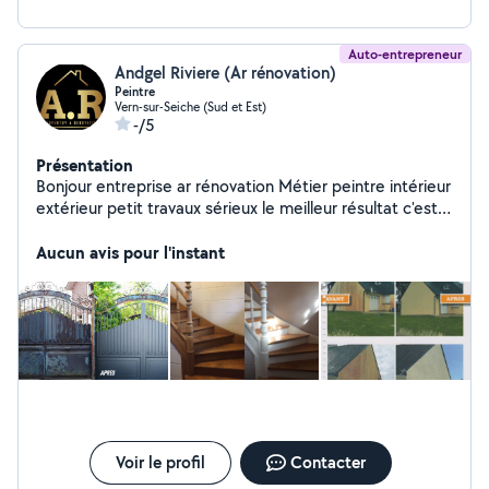
Auto-entrepreneur
Andgel Riviere (Ar rénovation)
Peintre
Vern-sur-Seiche (Sud et Est)
-/5
Présentation
Bonjour entreprise ar rénovation Métier peintre intérieur
extérieur petit travaux sérieux le meilleur résultat c'est
le sourire des clients pour plus de renseignements
veuillez me contacter par téléphone déplacement et
Aucun avis pour l'instant
devis gratuit
Voir le profil
Contacter