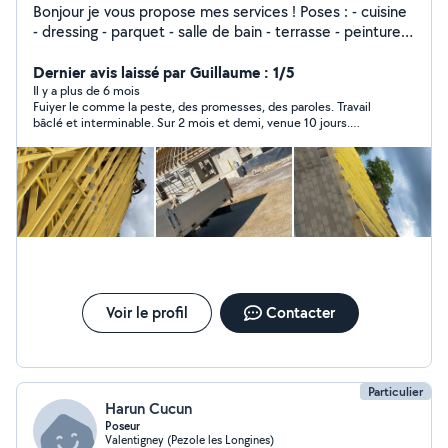
Bonjour je vous propose mes services ! Poses : - cuisine
- dressing - parquet - salle de bain - terrasse - peinture -
charpente - couverture TOUT TYPE DE TRAVAUX + tout
type d'entretien d'espace vert Pour toute demande de
Dernier avis laissé par Guillaume : 1/5
projet contactez-moi Je me déplace tout secteur Pierre
Il y a plus de 6 mois
Fuiyer le comme la peste, des promesses, des paroles. Travail
Philippe
bâclé et interminable. Sur 2 mois et demi, venue 10 jours.
Décalage de 5 cm sur des fenêtres, Rien est droit, problème de
perception dans l'espace. Impossible de peintre, j'ai du poser de
la fibre pour cacher les défauts Pour des informations, 06 70 77
72 67
Voir le profil
Contacter
Particulier
Harun Cucun
Poseur
Valentigney (Pezole les Longines)