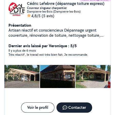
Cédric Lefebvre (dépannage toiture express)
Couvreur zingueur charpentier
Dampierre-les-Bois (Dampierre-les-Bois)
4,8/5
(5 avis)
Présentation
Artisan réactif et consciencieux Dépannage urgent
couverture, rénovation de toiture, nettoyage toiture,
extensions, carport, terasses, zinguerie. Travaux
d'interieur, aménagement de combles placo, isolation,
Dernier avis laissé par Veronique : 5/5
parquet, carrelage. Et encore pleins d'autres choses.
Il y a plus de 6 mois
Très réactif , le travail est très bien fait. Je recommande.
N'hésitez pas à me solliciter.
Voir le profil
Contacter