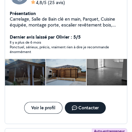
4,8/5
(25 avis)
Présentation
Carrelage, Salle de Bain clé en main, Parquet, Cuisine
équipée, montage porte, escalier revêtement bois,
palissade, terrasse bois, composite, pergola en bois sur
mesures, ....
Dernier avis laissé par Olivier : 5/5
Il y a plus de 6 mois
Ponctuel, sérieux, précis, vraiment rien à dire je recommande
énormément
Voir le profil
Contacter
Auto-entrepreneur