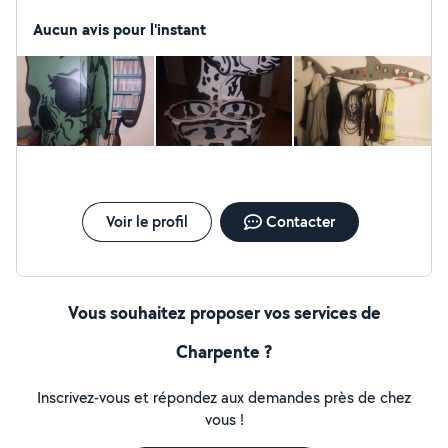
chauffagiste, Charpentier bois, Charpentier en structure
métallique, monteur d'échafaudages, isolateur
Aucun avis pour l'instant
periferique, menuisier,plaquiste, ambulancier). Je crée
des meubles disgn et fonctionnel,rénove des meubles
en bois ou autre. Je suis organiser, sérieux et propre
dans mon travail.
Voir le profil
Contacter
Vous souhaitez proposer vos services de
Charpente ?
Inscrivez-vous et répondez aux demandes près de chez
vous !