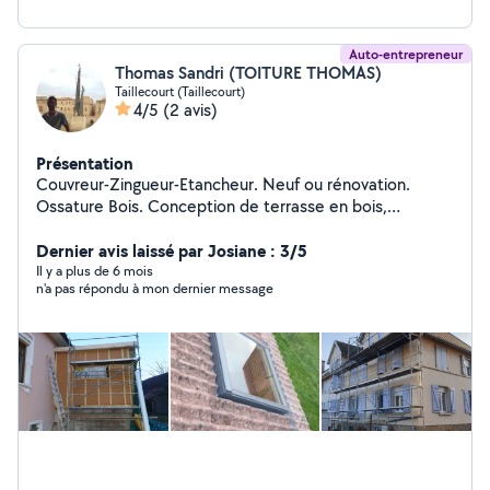
Auto-entrepreneur
Thomas Sandri (TOITURE THOMAS)
Taillecourt (Taillecourt)
4/5
(2 avis)
Présentation
Couvreur-Zingueur-Etancheur. Neuf ou rénovation.
Ossature Bois. Conception de terrasse en bois,
composite. Création de chevêtre pour fenêtre de toit.
Remplacement de velux. Pose de lambris pvc ou bois
Dernier avis laissé par Josiane : 3/5
sous toiture. Zinguerie : Gouttière, rive, solin,
Il y a plus de 6 mois
n'a pas répondu à mon dernier message
remplacement de manteau de cheminée. Bardage
rapporté en joint debout, bois, fibro ciment, composite
Isolation de combles, murs Petite charpente (carport,
avancée...) Assurance décennale et RC pro à jour