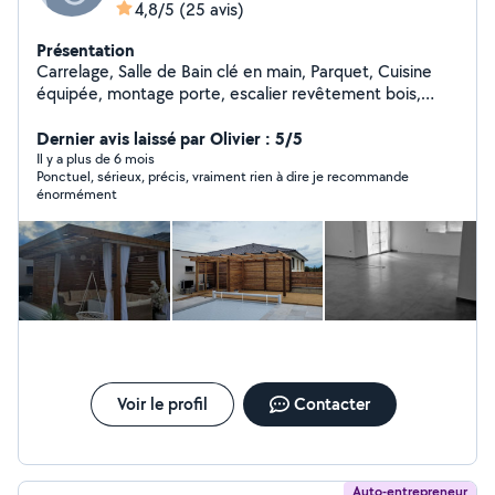
4,8/5
(25 avis)
Présentation
Carrelage, Salle de Bain clé en main, Parquet, Cuisine
équipée, montage porte, escalier revêtement bois,
palissade, terrasse bois, composite, pergola en bois sur
mesures, ....
Dernier avis laissé par Olivier : 5/5
Il y a plus de 6 mois
Ponctuel, sérieux, précis, vraiment rien à dire je recommande
énormément
Voir le profil
Contacter
Auto-entrepreneur