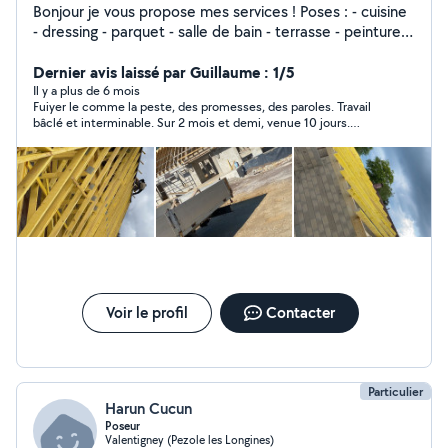
Bonjour je vous propose mes services ! Poses : - cuisine
- dressing - parquet - salle de bain - terrasse - peinture -
charpente - couverture TOUT TYPE DE TRAVAUX + tout
type d'entretien d'espace vert Pour toute demande de
Dernier avis laissé par Guillaume : 1/5
projet contactez-moi Je me déplace tout secteur Pierre
Il y a plus de 6 mois
Fuiyer le comme la peste, des promesses, des paroles. Travail
Philippe
bâclé et interminable. Sur 2 mois et demi, venue 10 jours.
Décalage de 5 cm sur des fenêtres, Rien est droit, problème de
perception dans l'espace. Impossible de peintre, j'ai du poser de
la fibre pour cacher les défauts Pour des informations, 06 70 77
72 67
Voir le profil
Contacter
Particulier
Harun Cucun
Poseur
Valentigney (Pezole les Longines)