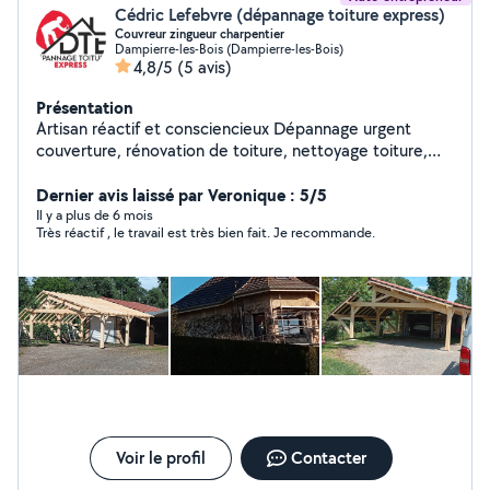
Cédric Lefebvre (dépannage toiture express)
Couvreur zingueur charpentier
Dampierre-les-Bois (Dampierre-les-Bois)
4,8/5
(5 avis)
Présentation
Artisan réactif et consciencieux Dépannage urgent
couverture, rénovation de toiture, nettoyage toiture,
extensions, carport, terasses, zinguerie. Travaux
d'interieur, aménagement de combles placo, isolation,
Dernier avis laissé par Veronique : 5/5
parquet, carrelage. Et encore pleins d'autres choses.
Il y a plus de 6 mois
Très réactif , le travail est très bien fait. Je recommande.
N'hésitez pas à me solliciter.
Voir le profil
Contacter