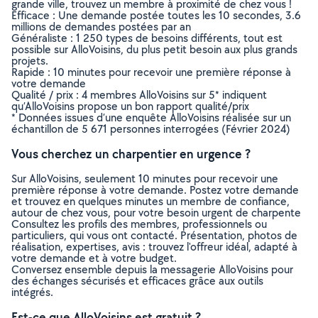
grande ville, trouvez un membre à proximité de chez vous !
Efficace : Une demande postée toutes les 10 secondes, 3.6
millions de demandes postées par an
Généraliste : 1 250 types de besoins différents, tout est
possible sur AlloVoisins, du plus petit besoin aux plus grands
projets.
Rapide : 10 minutes pour recevoir une première réponse à
votre demande
Qualité / prix : 4 membres AlloVoisins sur 5* indiquent
qu’AlloVoisins propose un bon rapport qualité/prix
* Données issues d’une enquête AlloVoisins réalisée sur un
échantillon de 5 671 personnes interrogées (Février 2024)
Vous cherchez un charpentier en urgence ?
Sur AlloVoisins, seulement 10 minutes pour recevoir une
première réponse à votre demande. Postez votre demande
et trouvez en quelques minutes un membre de confiance,
autour de chez vous, pour votre besoin urgent de charpente
Consultez les profils des membres, professionnels ou
particuliers, qui vous ont contacté. Présentation, photos de
réalisation, expertises, avis : trouvez l'offreur idéal, adapté à
votre demande et à votre budget.
Conversez ensemble depuis la messagerie AlloVoisins pour
des échanges sécurisés et efficaces grâce aux outils
intégrés.
Est-ce que AlloVoisins est gratuit ?