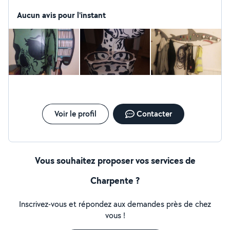
chauffagiste, Charpentier bois, Charpentier en structure
métallique, monteur d'échafaudages, isolateur
Aucun avis pour l'instant
periferique, menuisier,plaquiste, ambulancier). Je crée
des meubles disgn et fonctionnel,rénove des meubles
en bois ou autre. Je suis organiser, sérieux et propre
dans mon travail.
Voir le profil
Contacter
Vous souhaitez proposer vos services de
Charpente ?
Inscrivez-vous et répondez aux demandes près de chez
vous !