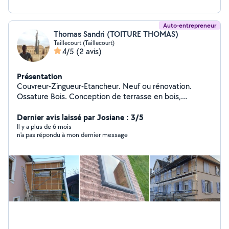
Auto-entrepreneur
Thomas Sandri (TOITURE THOMAS)
Taillecourt (Taillecourt)
4/5
(2 avis)
Présentation
Couvreur-Zingueur-Etancheur. Neuf ou rénovation.
Ossature Bois. Conception de terrasse en bois,
composite. Création de chevêtre pour fenêtre de toit.
Remplacement de velux. Pose de lambris pvc ou bois
Dernier avis laissé par Josiane : 3/5
sous toiture. Zinguerie : Gouttière, rive, solin,
Il y a plus de 6 mois
n'a pas répondu à mon dernier message
remplacement de manteau de cheminée. Bardage
rapporté en joint debout, bois, fibro ciment, composite
Isolation de combles, murs Petite charpente (carport,
avancée...) Assurance décennale et RC pro à jour