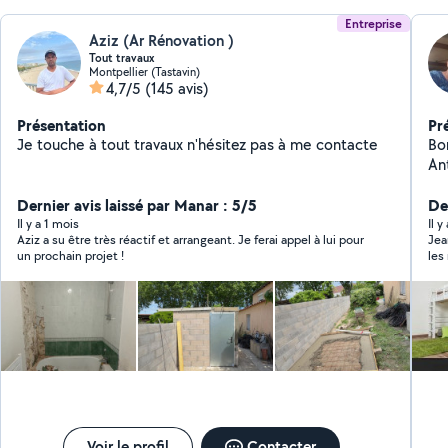
Entreprise
Aziz (Ar Rénovation )
Tout travaux
Montpellier (Tastavin)
4,7/5
(145 avis)
Présentation
Pr
Je touche à tout travaux n'hésitez pas à me contacte
Bo
An
car
Dernier avis laissé par Manar : 5/5
Au
Der
guise.
Il y a 1 mois
Il 
Aziz a su être très réactif et arrangeant. Je ferai appel à lui pour
Jean-
val
un prochain projet !
les 
Voir le profil
Contacter