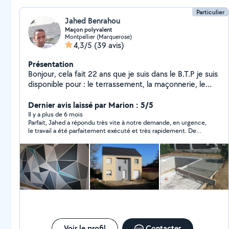
Particulier
Jahed Benrahou
Maçon polyvalent
Montpellier (Marquerose)
4,3/5
(39 avis)
Présentation
Bonjour, cela fait 22 ans que je suis dans le B.T.P je suis
disponible pour : le terrassement, la maçonnerie, le
placo, la peinture, la plomberie, l'électricité, le
carrelage, aménagement, rénovation ect .......
Dernier avis laissé par Marion : 5/5
Cordialement.
Il y a plus de 6 mois
Parfait, Jahed a répondu très vite à notre demande, en urgence,
le travail a été parfaitement exécuté et très rapidement. De
plus Jahed est très sympathique. Merciiiiiii
Voir le profil
Contacter