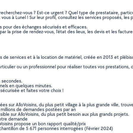
recherchez-vous ? Est-ce urgent ? Quel type de prestataire, particu
vous à Lunel ! Sur leur profil, consultez les services proposés, les p
ns pour des échanges sécurisés et efficaces.
r la prise de rendez-vous, l’état des lieux, les devis et les facture
ns de services et à la location de matériel, créée en 2013 et plébi
culier ou un professionnel pour réaliser toutes vos prestations, d
s secondes.
nnels en quelques minutes.
sécurisée et faites votre choix !
sur AlloVoisins, du plus petit village à la plus grande ville, tro
 millions de demandes postées par an
ible sur AlloVoisins, du plus petit besoin aux plus grands projets.
votre demande
oVoisins propose un bon rapport qualité/prix
chantillon de 5 671 personnes interrogées (Février 2024)