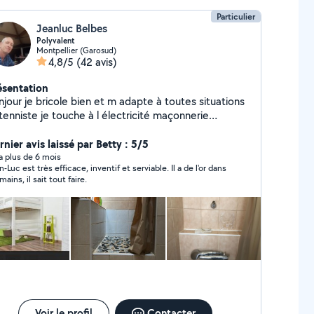
Particulier
Jeanluc Belbes
Polyvalent
Montpellier (Garosud)
4,8/5
(42 avis)
ésentation
njour je bricole bien et m adapte à toutes situations
tenniste je touche à l électricité maçonnerie
relage platre .. Je suis très équipé en matériel.
todidacte je donne mes astuces . Le partage est de
nier avis laissé par Betty : 5/5
 Hyper polyvalent. Je viens sur place afin de
y a plus de 6 mois
Luc est très efficace, inventif et serviable. Il a de l'or dans
ider le travail a effectuer. Si pas dans mes
mains, il sait tout faire.
compétences je le dis simplement. . Bonne journée
Voir le profil
Contacter