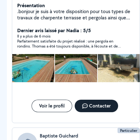
Présentation
.bonjour je suis à votre disposition pour tous types de
travaux de charpente terrasse et pergolas ainsi que
réparations de toitures et couverture. je loue aussi
remorque, tarriere, scie sauteuse, perforateur et autre
Dernier avis laissé par Nadia : 5/5
outils électroportatif. n'hésitez pas à me demander les
Il y a plus de 6 mois
Parfaitement satisfaite du projet réalisé : une pergola en
prix.
rondins. Thomas a été toujours disponible, à l'écoute et de
bons conseils. Le travail est appliqué, soigné. Un professionnel
que je recommande à 100 %.
Voir le profil
Contacter
Particulier
Baptiste Guichard