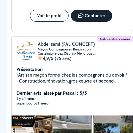
Voir le profil
Contacter
Auto-entrepreneur
Abdel sami (FAL CONCEPT)
Maçon Compagnon en Rénovation.
Castelnau-le-Lez (Sablas- Mendrous O-Languedoc O)
4,9/5
(76 avis)
Présentation
*Artisan maçon formé chez les compagnons du devoir.*
- Construction,rénovation,gros-œuvre et second-
œuvre. - Rénovation compléte de l'habitat,salle de
bain,placo,peinture,pose de parquet... -Réalisation de
Dernier avis laissé par Pascal : 5/5
couverture,toiture,étanchéité... - Aménagement
Il y a 1 mois
super boulot ! merci
extérieur, terrasse,carrelage, moquette de pierre,
terrasse en bois.... - Équipé de minipelle pour
terrassement et camion benne. - Réalisation de
piscine,ossature bois,pose de clôture rigide... -
Réalisation de carottage dans tous type de mur. -