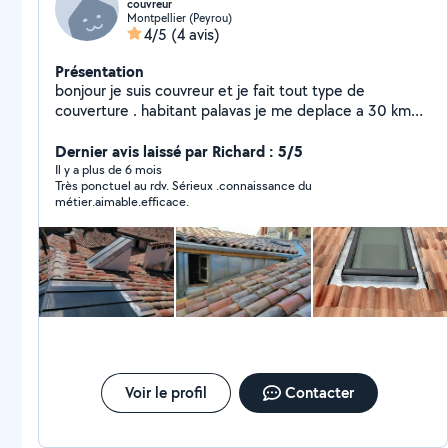
couvreur
Montpellier (Peyrou)
4/5
(4 avis)
Présentation
bonjour je suis couvreur et je fait tout type de
couverture . habitant palavas je me deplace a 30 km
de chez moi pour toute intervention .
Dernier avis laissé par Richard : 5/5
Il y a plus de 6 mois
Très ponctuel au rdv. Sérieux .connaissance du
métier.aimable.efficace.
Voir le profil
Contacter