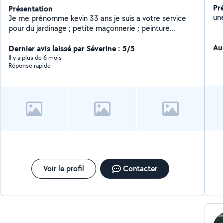
Pr
Présentation
un
Je me prénomme kevin 33 ans je suis a votre service
pour du jardinage ; petite maçonnerie ; peinture
principalement après pour autre service
Au
éventuellement je travail surtout sur sommieres car je n
Dernier avis laissé par Séverine : 5/5
ai pas le permis libre de suite
Il y a plus de 6 mois
Réponse rapide
Voir le profil
Contacter