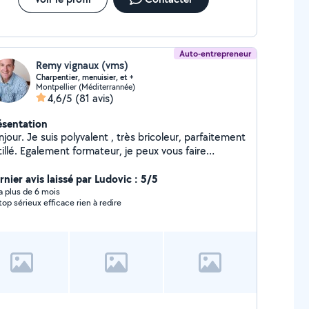
Auto-entrepreneur
Remy vignaux (vms)
Charpentier, menuisier, et +
Montpellier (Méditerrannée)
4,6/5
(81 avis)
ésentation
jour. Je suis polyvalent , très bricoleur, parfaitement
illé. Egalement formateur, je peux vous faire
gresser dans l'utilisation du logiciel Sketchup, vous
der en maths, sciences, anglais ou technologie ( pour
rnier avis laissé par Ludovic : 5/5
 ou adulte ) Je suis disponible à montpellier 34
y a plus de 6 mois
top sérieux efficace rien à redire
aussi sur clermont-l'herault 34