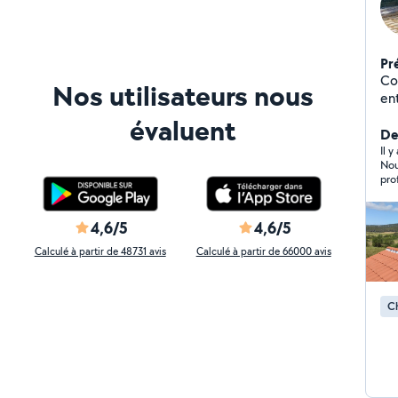
Pr
Co
Nos utilisateurs nous
entrepreneu
de 
évaluent
dev
Der
dé
Il 
Nou
professionnel,
rec
4,6/5
4,6/5
Calculé à partir de 48731 avis
Calculé à partir de 66000 avis
C