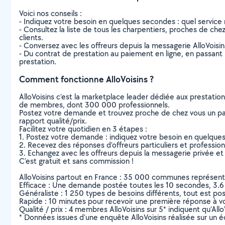
Voici nos conseils :
- Indiquez votre besoin en quelques secondes : quel service 
- Consultez la liste de tous les charpentiers, proches de chez 
clients.
- Conversez avec les offreurs depuis la messagerie AlloVoisi
- Du contrat de prestation au paiement en ligne, en passant pa
prestation.
Comment fonctionne AlloVoisins ?
AlloVoisins c’est la marketplace leader dédiée aux prestatio
de membres, dont 300 000 professionnels.
Postez votre demande et trouvez proche de chez vous un parti
rapport qualité/prix.
Facilitez votre quotidien en 3 étapes :
1. Postez votre demande : indiquez votre besoin en quelque
2. Recevez des réponses d’offreurs particuliers et professio
3. Echangez avec les offreurs depuis la messagerie privée et 
C’est gratuit et sans commission !
AlloVoisins partout en France : 35 000 communes représentées 
Efficace : Une demande postée toutes les 10 secondes, 3.6
Généraliste : 1 250 types de besoins différents, tout est poss
Rapide : 10 minutes pour recevoir une première réponse à 
Qualité / prix : 4 membres AlloVoisins sur 5* indiquent qu’All
* Données issues d’une enquête AlloVoisins réalisée sur un é