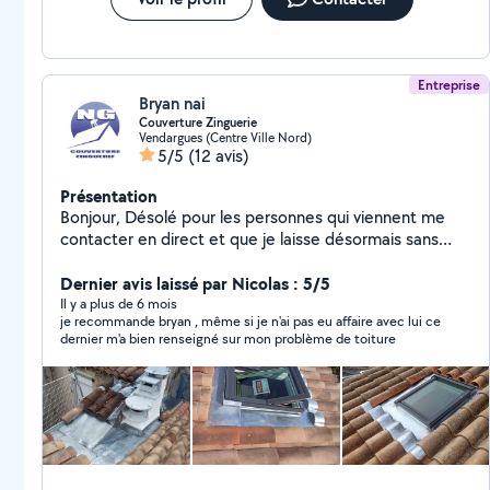
Entreprise
Bryan nai
Couverture Zinguerie
Vendargues (Centre Ville Nord)
5/5
(12 avis)
Présentation
Bonjour, Désolé pour les personnes qui viennent me
contacter en direct et que je laisse désormais sans
réponse. Depuis que je suis en compte pro, je ne peux
plus répondre à qui que ce soit tant que je ne paye pas
Dernier avis laissé par Nicolas : 5/5
100 euros HT par mois . Merci allô voisin... N'hésitez
Il y a plus de 6 mois
je recommande bryan , même si je n'ai pas eu affaire avec lui ce
pas à nous retrouver sur Google. NG couverture
dernier m'a bien renseigné sur mon problème de toiture