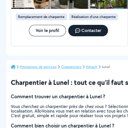
Réalisation des enduit traditionnelles à base de chaux,
torchis colombage, enduit d'argile, stuco, badigeon,
isolation naturelle.... * l'art de bâtir . - Assurance
Remplacement de charpente
Réalisation d'une charpente
responsabilité civile. - Assurance Garantie décennale. -
tél: O6 99 69 77 OO. - Google: http://fal-
concept.business.site
Voir le profil
Contacter
Prestations de services
Charpentiers
Hérault
Lunel
Charpentier à Lunel : tout ce qu’il faut 
Comment trouver un charpentier à Lunel ?
Vous cherchez un charpentier près de chez vous ? Sélection
localisation. AlloVoisins vous met en relation avec tous les 
C’est gratuit, simple et rapide pour réaliser tous vos projets !
Comment bien choisir un charpentier à Lunel ?