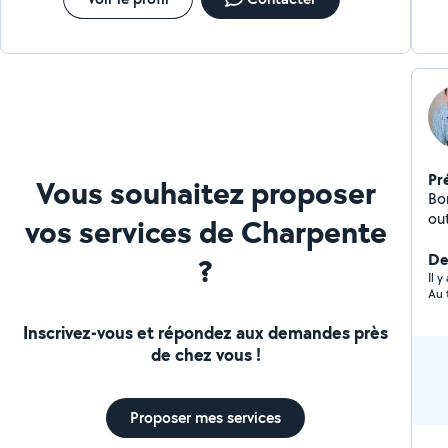
Pr
Vous souhaitez proposer
Bon
out
vos services de Charpente
pro
ai
De
?
scolaire
Il 
Au 
et 
Inscrivez-vous et répondez aux demandes près
de chez vous !
Proposer mes services