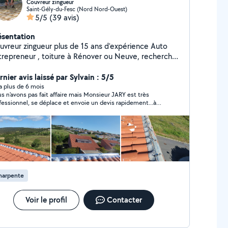
Couvreur zingueur
Saint-Gély-du-Fesc (Nord Nord-Ouest)
5/5
(39 avis)
ésentation
uvreur zingueur plus de 15 ans d'expérience Auto
r , toiture à Rénover ou Neuve, recherche
fuite, pose de velux, zinguerie , pose de gouttière,
is gratuit sûr Montpellier et alentours. Assurance
nier avis laissé par Sylvain : 5/5
cennale à jour.
y a plus de 6 mois
s n'avons pas fait affaire mais Monsieur JARY est très
 se déplace et envoie un devis rapidement...à
ommander !!
harpente
Voir le profil
Contacter