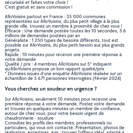
sécurisée et faites votre choix !
C’est gratuit et sans commission !
AlloVoisins partout en France : 35 000 communes
représentées sur AlloVoisins, du plus petit village à la plus
grande ville, trouvez un membre à proximité de chez vous !
Efficace : Une demande postée toutes les 10 secondes, 3.6
millions de demandes postées par an
Généraliste : 1 250 types de besoins différents, tout est
possible sur AlloVoisins, du plus petit besoin aux plus grands
projets.
Rapide : 10 minutes pour recevoir une première réponse à
votre demande
Qualité / prix : 4 membres AlloVoisins sur 5* indiquent
qu’AlloVoisins propose un bon rapport qualité/prix
* Données issues d’une enquête AlloVoisins réalisée sur un
échantillon de 5 671 personnes interrogées (Février 2024)
Vous cherchez un soudeur en urgence ?
Sur AlloVoisins, seulement 10 minutes pour recevoir une
première réponse à votre demande. Postez votre demande
et trouvez en quelques minutes un membre de confiance,
autour de chez vous, pour votre besoin urgent de
chaudronnerie - soudure
Consultez les profils des membres, professionnels ou
particuliers, qui vous ont contacté. Présentation, photos de
réalisation, expertises, avis : trouvez l'offreur idéal, adapté à