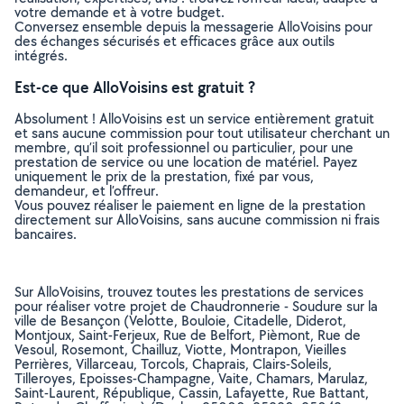
votre demande et à votre budget.
Conversez ensemble depuis la messagerie AlloVoisins pour
des échanges sécurisés et efficaces grâce aux outils
intégrés.
Est-ce que AlloVoisins est gratuit ?
Absolument ! AlloVoisins est un service entièrement gratuit
et sans aucune commission pour tout utilisateur cherchant un
membre, qu’il soit professionnel ou particulier, pour une
prestation de service ou une location de matériel. Payez
uniquement le prix de la prestation, fixé par vous,
demandeur, et l’offreur.
Vous pouvez réaliser le paiement en ligne de la prestation
directement sur AlloVoisins, sans aucune commission ni frais
bancaires.
Sur AlloVoisins, trouvez toutes les prestations de services
pour réaliser votre projet de Chaudronnerie - Soudure sur la
ville de Besançon (Velotte, Bouloie, Citadelle, Diderot,
Montjoux, Saint-Ferjeux, Rue de Belfort, Pièmont, Rue de
Vesoul, Rosemont, Chailluz, Viotte, Montrapon, Vieilles
Perrières, Villarceau, Torcols, Chaprais, Clairs-Soleils,
Tilleroyes, Epoisses-Champagne, Vaite, Chamars, Marulaz,
Saint-Laurent, République, Cassin, Lafayette, Rue Battant,