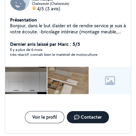
Chalezeule (Chalezeule)
4/5
(3 avis)
Présentation
Bonjour, dans le but d'aider et de rendre service je suis à
votre écoute. -bricolage intérieur (montage meuble,
cadre, éclairage...) -tonte/débroussaillage/taillage de
haie -mains d'oeuvre pour déménagement, sciage de
Dernier avis laissé par Marc : 5/5
bois, béton.... A bientôt !
Il y a plus de 6 mois
très réactif. connaît bien le matériel de motoculture
Voir le profil
Contacter