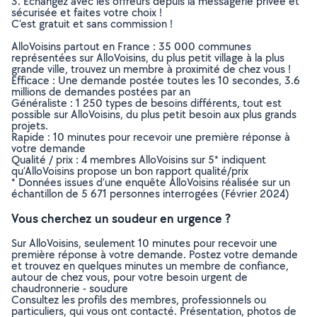
3. Echangez avec les offreurs depuis la messagerie privée et
sécurisée et faites votre choix !
C’est gratuit et sans commission !
AlloVoisins partout en France : 35 000 communes
représentées sur AlloVoisins, du plus petit village à la plus
grande ville, trouvez un membre à proximité de chez vous !
Efficace : Une demande postée toutes les 10 secondes, 3.6
millions de demandes postées par an
Généraliste : 1 250 types de besoins différents, tout est
possible sur AlloVoisins, du plus petit besoin aux plus grands
projets.
Rapide : 10 minutes pour recevoir une première réponse à
votre demande
Qualité / prix : 4 membres AlloVoisins sur 5* indiquent
qu’AlloVoisins propose un bon rapport qualité/prix
* Données issues d’une enquête AlloVoisins réalisée sur un
échantillon de 5 671 personnes interrogées (Février 2024)
Vous cherchez un soudeur en urgence ?
Sur AlloVoisins, seulement 10 minutes pour recevoir une
première réponse à votre demande. Postez votre demande
et trouvez en quelques minutes un membre de confiance,
autour de chez vous, pour votre besoin urgent de
chaudronnerie - soudure
Consultez les profils des membres, professionnels ou
particuliers, qui vous ont contacté. Présentation, photos de