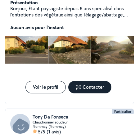
Présentation
Bonjour, Étant paysagiste depuis 8 ans specialisé dans
l'entretiens des végétaux ainsi que l'élagage/abattage,
polyvalent, je reste relativement à l'aise sur de la
maçonnerie ainsi que l'aménagement complet de vos
Aucun avis pour l'instant
extérieurs. D'une très grande minutie, ainsi qu'à la
recherche de la plus grande satisfaction du client, je
saurais mener au mieux vos travaux d'aménagements
paysagers. Ayant également des connaissances et de
l'expérience en soudure, je serais à même de gérer vos
demandes également dans ce domaine. Bien
cordialement Paul
Voir le profil
Contacter
Particulier
Tony Da Fonseca
Chaudronnier soudeur
Nommay (Nommay)
5/5
(1 avis)