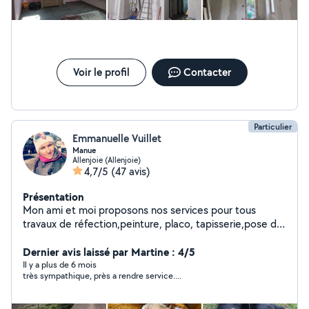
Voir le profil
Contacter
Particulier
Emmanuelle Vuillet
Manue
Allenjoie (Allenjoie)
4,7/5
(47 avis)
Présentation
Mon ami et moi proposons nos services pour tous
travaux de réfection,peinture, placo, tapisserie,pose de
carrelage..aide au déménagement,manutention,ainsi
que l'entretien extérieurs,tonte de pelouse,taille de
Dernier avis laissé par Martine : 4/5
haies etc..Service à la personne ménage course. Nous
Il y a plus de 6 mois
très sympathique, près a rendre service....
nous ferons également le plaisir de garder vos animaux
domestique dans notre maison avec jardin.