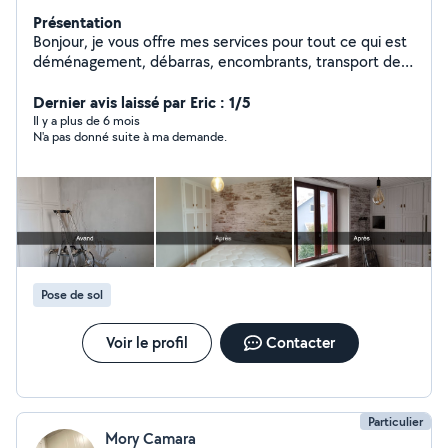
Présentation
Bonjour, je vous offre mes services pour tout ce qui est
déménagement, débarras, encombrants, transport de
biens, petite rénovation tout domaine, petite ou grosse
démolition. Devis gratuit
Dernier avis laissé par Eric : 1/5
Il y a plus de 6 mois
N'a pas donné suite à ma demande.
Pose de sol
Voir le profil
Contacter
Particulier
Mory Camara