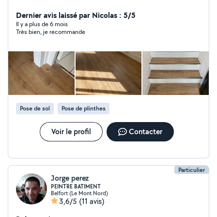
intérieure extérieure. Véhiculé et outillé je suis motivé et
attentif au finitions.
Dernier avis laissé par Nicolas : 5/5
Il y a plus de 6 mois
Très bien, je recommande
Pose de sol
Pose de plinthes
Voir le profil
Contacter
Particulier
Jorge perez
PEINTRE BATIMENT
Belfort (Le Mont Nord)
3,6/5
(11 avis)