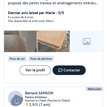
propose des petits travaux et aménagements intérieurs
réalisés proprement et avec soin : montage de meubles
et dressings fixations murales (TV, étagères, tringles,
Dernier avis laissé par Marie : 5/5
miroirs) pose de sol stratifié et vinyle petites
Il y a plus de 6 mois
Très disponible et à l'écoute. Merci
rénovations et finitions intérieures aménagement
pratique de la maison Travail calme, précis et avec
outillage adapté.
Pose de sol
Pose de plinthes
Voir le profil
Contacter
Particulier
Bernard SAMSON
Peintre d'intérieur
Fesches-le-Châtel (Fesches-le-Châtel)
3,9/5
(7 avis)