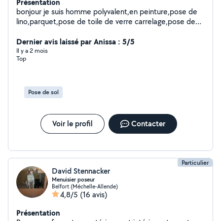
Présentation
bonjour je suis homme polyvalent,en peinture,pose de
lino,parquet,pose de toile de verre carrelage,pose de
placo et bande montage de meuble,ect.........je propose
la pose de placo et la pose de bande
Dernier avis laissé par Anissa : 5/5
Il y a 2 mois
Top
Pose de sol
Voir le profil
Contacter
Particulier
David Stennacker
Menuisier poseur
Belfort (Méchelle-Allende)
4,8/5
(16 avis)
Présentation