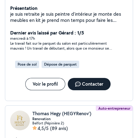
Présentation
je suis retraite je suis peintre d'intérieur je monte des
meubles en kit je prend mon temps pour faire les
choses aussi bien en intérieur quand extérieur pour les
pelouses et les taille de haie
Dernier avis laissé par Gérard : 1/5
mercredi à 17h
Le travail fait sur le parquet du salon est particulièrement
mauvais ! Un travail de débutant, alors que ce monsieur se
prétend peintre professionnel à la retraite... De plus les
plinthes et bas des fenêtres du salon n'ont pas été protégées
durant le travail, et sont bien abimées. Tout est à refaire, en
Pose de sol
Dépose de parquet
plus des plintes et bas de fenêtre ! Ce Monsieur auquel nous
avons régler à tord l'ensemble des travaux, ne veut pas corriger
ses grossières erreurs, et ne veut pas non plus nous
rembourser au moins une partie des sommes que nous lui
Voir le profil
Contacter
avons données et qui sont perdues pour nous... Lamentable !
Auto-entrepreneur
Thomas Hegy (HEGYRenov’)
Renovation
Belfort (Pépinière 2)
4,5/5
(89 avis)