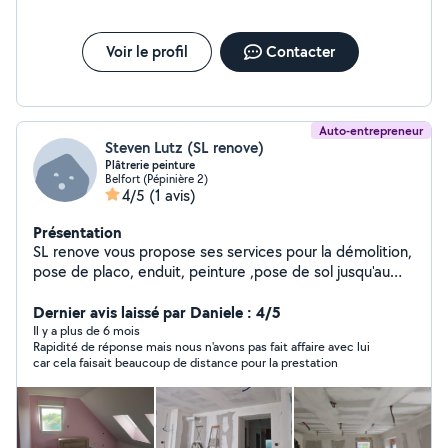
Voir le profil
Contacter
Auto-entrepreneur
Steven Lutz (SL renove)
Plâtrerie peinture
Belfort (Pépinière 2)
4/5
(1 avis)
Présentation
SL renove vous propose ses services pour la démolition,
pose de placo, enduit, peinture ,pose de sol jusqu'au
nettoyage fin de chantier Devis gratuit sur demande
Travail propre et soignée Auto entrepreneur avec
Dernier avis laissé par Daniele : 4/5
Décennale a jour
Il y a plus de 6 mois
Rapidité de réponse mais nous n'avons pas fait affaire avec lui
car cela faisait beaucoup de distance pour la prestation