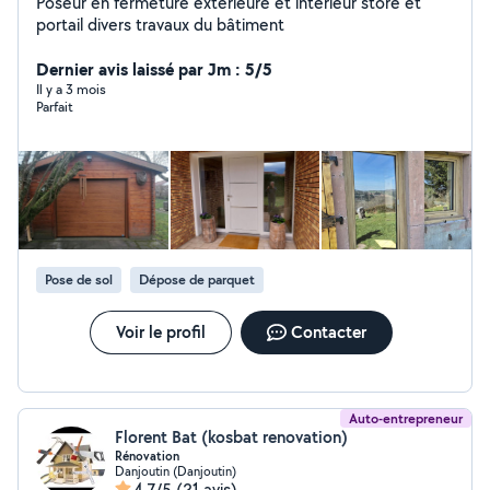
Poseur en fermeture extérieure et intérieur store et
portail divers travaux du bâtiment
Dernier avis laissé par Jm : 5/5
Il y a 3 mois
Parfait
Pose de sol
Dépose de parquet
Voir le profil
Contacter
Auto-entrepreneur
Florent Bat (kosbat renovation)
Rénovation
Danjoutin (Danjoutin)
4,7/5
(21 avis)