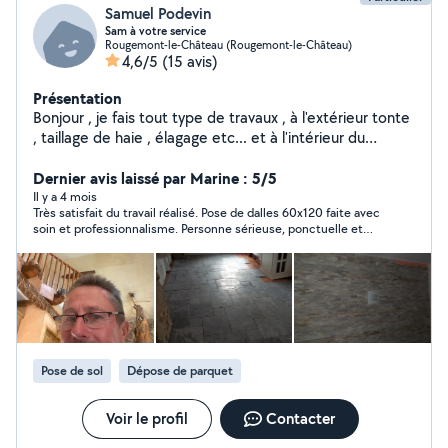
Samuel Podevin
Sam à votre service
Rougemont-le-Château (Rougemont-le-Château)
4,6/5
(15 avis)
Présentation
Bonjour , je fais tout type de travaux , à l'extérieur tonte
, taillage de haie , élagage etc... et à l'intérieur du
carrelage , parquet , placo , peinture , montage de
meuble salle de bain ou cuisine , plomberie .et encore
Dernier avis laissé par Marine : 5/5
bcp d'autres choses , à bientôt chez vous pour .. en
Il y a 4 mois
Très satisfait du travail réalisé. Pose de dalles 60x120 faite avec
fonction de vos besoins , facturation par vous en
soin et professionnalisme. Personne sérieuse, ponctuelle et
chèque emploi service CESU. Ou autrement.. 20/heure
travail propre. Je recommande.
Pose de sol
Dépose de parquet
Voir le profil
Contacter