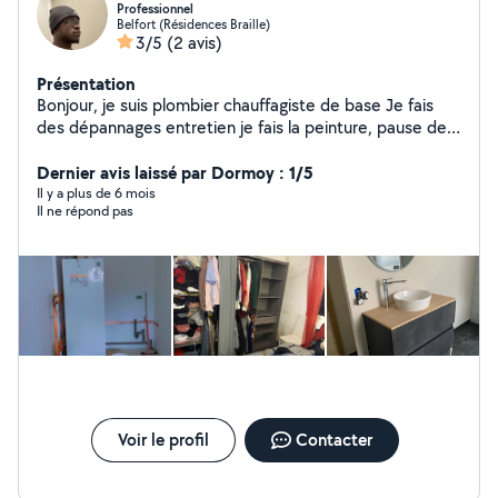
Professionnel
Belfort (Résidences Braille)
3/5
(2 avis)
Présentation
Bonjour, je suis plombier chauffagiste de base Je fais
des dépannages entretien je fais la peinture, pause de
carrelage, et je bricole sur beaucoup de choses
également
Dernier avis laissé par Dormoy : 1/5
Il y a plus de 6 mois
Il ne répond pas
Voir le profil
Contacter