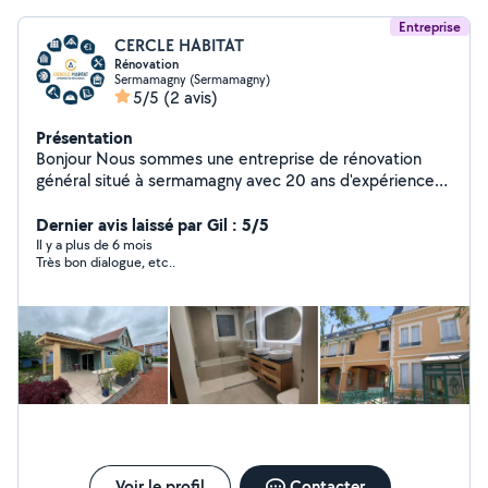
Entreprise
CERCLE HABITAT
Rénovation
Sermamagny (Sermamagny)
5/5
(2 avis)
Présentation
Bonjour Nous sommes une entreprise de rénovation
général situé à sermamagny avec 20 ans d'expérience
dans le domaine. N'hésitez pas si vous avez besoins de
renseignements. Vous souhaitant une bonne journée.
Dernier avis laissé par Gil : 5/5
Cercle habitat
Il y a plus de 6 mois
Très bon dialogue, etc..
Voir le profil
Contacter