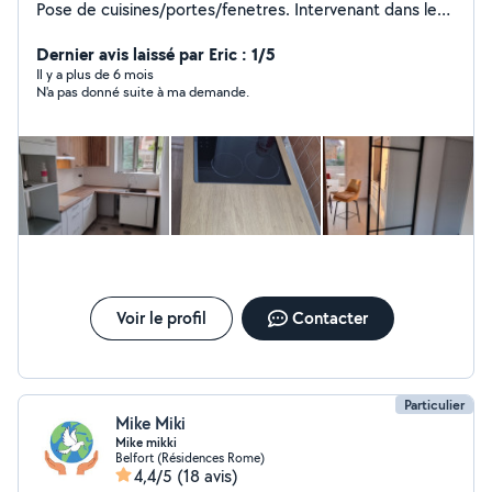
Pose de cuisines/portes/fenetres. Intervenant dans les
rb&b et booking Sms pour les perimetres de plus de 25
kilometres .
Dernier avis laissé par Eric : 1/5
Il y a plus de 6 mois
N'a pas donné suite à ma demande.
Voir le profil
Contacter
Particulier
Mike Miki
Mike mikki
Belfort (Résidences Rome)
4,4/5
(18 avis)