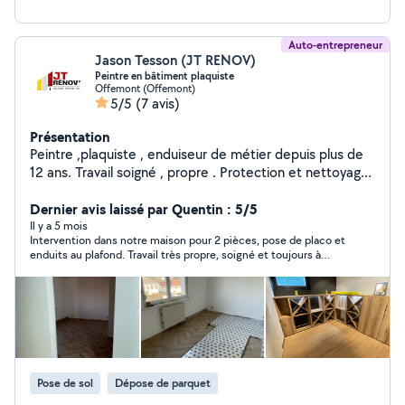
Auto-entrepreneur
Jason Tesson (JT RENOV)
Peintre en bâtiment plaquiste
Offemont (Offemont)
5/5
(7 avis)
Présentation
Peintre ,plaquiste , enduiseur de métier depuis plus de
12 ans. Travail soigné , propre . Protection et nettoyage.
Me contacter pour - Préparation de support -
Rebouchage enduit - Enduit collage bande à joint plus
Dernier avis laissé par Quentin : 5/5
finition - Ratissage complet murs plafonds - Ponçage
Il y a 5 mois
Intervention dans notre maison pour 2 pièces, pose de placo et
des enduits - application de sous couche - application 2
enduits au plafond. Travail très propre, soigné et toujours à
couches de finition - ponçage et peinture des boiseries
l’heure. Je recommande 👍🏻👍🏻
et métal ( porte, escalier, barrière etc.. ) - Pose de
papier peint et toile de verre - Pose de parquet flottant
Pose de sol
Dépose de parquet