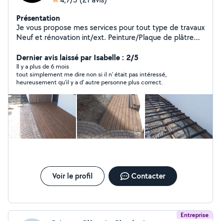
Présentation
Je vous propose mes services pour tout type de travaux
Neuf et rénovation int/ext. Peinture/Plaque de plâtre
Maçonnerie/terrassement/démolition Charpente
couverture zinguerie remplacement tuile Travail soigné
Dernier avis laissé par Isabelle : 2/5
et propre Zéro sept, soixante et onze, quatre vingt cinq,
Il y a plus de 6 mois
tout simplement me dire non si il n' était pas intéressé,
vingt neuf Zéro un
heureusement qu'il y a d' autre personne plus correct.
Voir le profil
Contacter
Entreprise