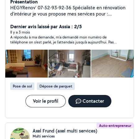
Présentation
HEGYRenov' 07-52-93-92-36 Spécialiste en rénovation
d'intérieur je vous propose mes services pour :
Rénovation d'intérieur tout domaine Petite démolition
et grosse demolition Menuiserie intérieure/ext (porte,
Dernier avis laissé par Assia : 2/5
fenetre, veranda, cuisine etcetc...) Placo - isolation -
Il y a 3 mois
A répondu à ma demande, m’a demandé mon numéro de
peinture Carrelage Petit bricolage Toiture Snap :
téléphone on s’est parlé, je l’attendais jusqu’à aujourd’hui. Pas
hegyrenov
de nouvelles, c’est dommage qu’on fait perdre le temps
personne qui sont respectueuses et honnête
Pose de sol
Dépose de parquet
Voir le profil
Contacter
Auto-entrepreneur
Axel Frund (axel multi services)
Multi services