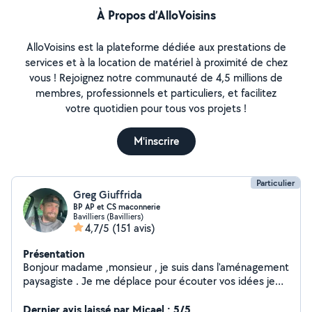
À Propos d’AlloVoisins
AlloVoisins est la plateforme dédiée aux prestations de
services et à la location de matériel à proximité de chez
vous ! Rejoignez notre communauté de 4,5 millions de
membres, professionnels et particuliers, et facilitez
votre quotidien pour tous vos projets !
M'inscrire
Particulier
Greg Giuffrida
BP AP et CS maconnerie
Bavilliers (Bavilliers)
4,7/5
(151 avis)
Présentation
Bonjour madame ,monsieur , je suis dans l'aménagement
paysagiste . Je me déplace pour écouter vos idées je
propose les miennes après mesures et devis . Deux
diplômes dans le paysage et là je prépare mon BTS en
Dernier avis laissé par Micael : 5/5