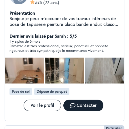
5/5
(77 avis)
Présentation
Bonjour je peux m'occuper de vos travaux intérieurs de
pose de tapisserie peinture placo bande enduit cloison
porte ponçage toile de verre et autres sur demande
Tout type de sol lino. Pvc clipsable parquet carrelage
Dernier avis laissé par Sarah : 5/5
faïence plaque osb De salle de bain clé en main WC
Il y a plus de 6 mois
Ramazan est très professionnel, sérieux, ponctuel, et honnête
suspendu clé en main avec placo peinture carrelage et
rigoureux et très sympathique je le recommande vivement.
autre finition Montage de cuisine équipé clé en main
avec transport planification installation et finition
Installation de profilé barrière extérieur... Montage de
meubles kit ou autres... Petit bricolage et aide
quelconque dans votre habitation Je ne travaille pas à
l'heure mais plutôt en prestation.. Je viens vous
rencontrer et discutons du prix selon vos demandes..
Pose de sol
Dépose de parquet
Voir le profil
Contacter
Particulier