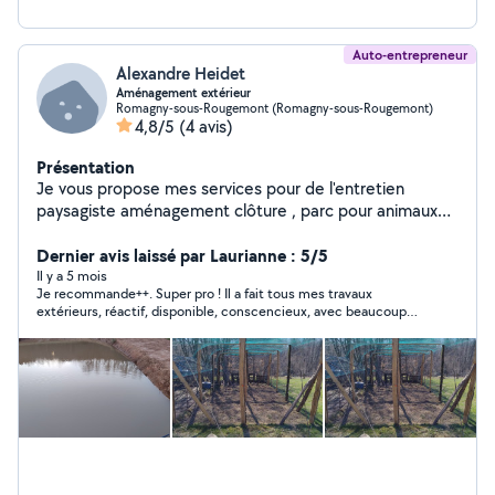
Auto-entrepreneur
Alexandre Heidet
Aménagement extérieur
Romagny-sous-Rougemont (Romagny-sous-Rougemont)
4,8/5
(4 avis)
Présentation
Je vous propose mes services pour de l'entretien
paysagiste aménagement clôture , parc pour animaux
(poules mouton chevaux) , tonte , débroussaillage Ainsi
que des petit travaux de terrassement ou
Dernier avis laissé par Laurianne : 5/5
aménagement avec une pelleteuse 1,7t
Il y a 5 mois
Je recommande++. Super pro ! Il a fait tous mes travaux
extérieurs, réactif, disponible, conscencieux, avec beaucoup
de conseils, et ouvert à l'évolutivité du projet. Je le rappellerai
pour d'autres travaux extérieurs à l'avenir pour d'autres projets.
N'hésitez pas