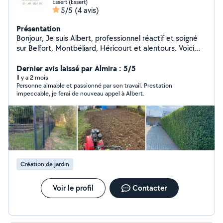
Essert (Essert)
5/5
(4 avis)
Présentation
Bonjour, Je suis Albert, professionnel réactif et soigné
sur Belfort, Montbéliard, Héricourt et alentours. Voici
mes prestations : -Tonte de pelouse -Taille de haies et
arbustes -Débroussaillage -Désherbage et entretien
Dernier avis laissé par Almira : 5/5
général -Nettoyage terrasse haute pression -Entretien
Il y a 2 mois
Personne aimable et passionné par son travail. Prestation
et remise en état de clôtures -Débarras caves, garages
impeccable, je ferai de nouveau appel à Albert.
et encombrants -Déneigement en hiver Intervention
rapide, matériel professionnel, travail soigné et devis
gratuit. Au plaisir de vous servir, Albert, Eden Services &
Co
Création de jardin
Voir le profil
Contacter