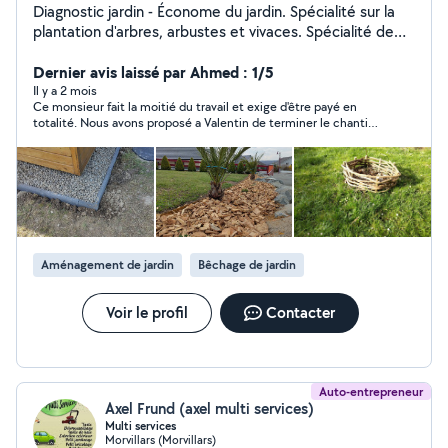
Diagnostic jardin - Économe du jardin. Spécialité sur la
plantation d'arbres, arbustes et vivaces. Spécialité de
conduite de haie par plessage. Amélioration du sol et
de la santé globale du jardin pour une meilleure
Dernier avis laissé par Ahmed : 1/5
résilience face aux aléas du climat local. Recherche de
Il y a 2 mois
Ce monsieur fait la moitié du travail et exige d'être payé en
solutions sur mesure visant à réduire les besoins
totalité. Nous avons proposé a Valentin de terminer le chantier
d'intervention sur le long terme. Outils manuels
pour lequel il s'était engagé, ce qu'il a refusé. Nous l'avons donc
principalement, donc travail silencieux possible. Travail
payé a hauteur du travail effectué (et même plus...)
de jardinage que j'essaie de baser avant tout sur les
connaissances en terme de physiologie végétale, de
biodiversité et de podologie.
Aménagement de jardin
Bêchage de jardin
Voir le profil
Contacter
Auto-entrepreneur
Axel Frund (axel multi services)
Multi services
Morvillars (Morvillars)