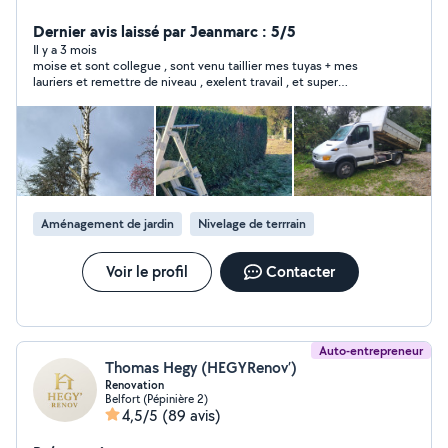
Dernier avis laissé par Jeanmarc : 5/5
Il y a 3 mois
moise et sont collegue , sont venu taillier mes tuyas + mes
lauriers et remettre de niveau , exelent travail , et super
personne tres aimable je recommande
Aménagement de jardin
Nivelage de terrrain
Voir le profil
Contacter
Auto-entrepreneur
Thomas Hegy (HEGYRenov’)
Renovation
Belfort (Pépinière 2)
4,5/5
(89 avis)