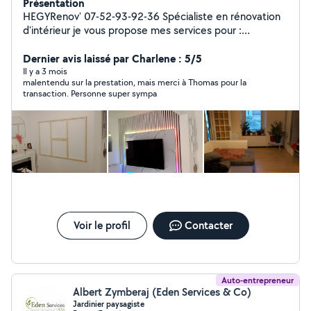
Présentation
HEGYRenov' 07-52-93-92-36 Spécialiste en rénovation
d'intérieur je vous propose mes services pour :
Rénovation d'intérieur tout domaine Petite démolition
et grosse demolition Menuiserie intérieure/ext (porte,
Dernier avis laissé par Charlene : 5/5
fenetre, veranda, cuisine etcetc...) Placo - isolation -
Il y a 3 mois
malentendu sur la prestation, mais merci à Thomas pour la
peinture Carrelage Petit bricolage Toiture Snap :
transaction. Personne super sympa
hegyrenov
Voir le profil
Contacter
Auto-entrepreneur
Albert Zymberaj (Eden Services & Co)
Jardinier paysagiste