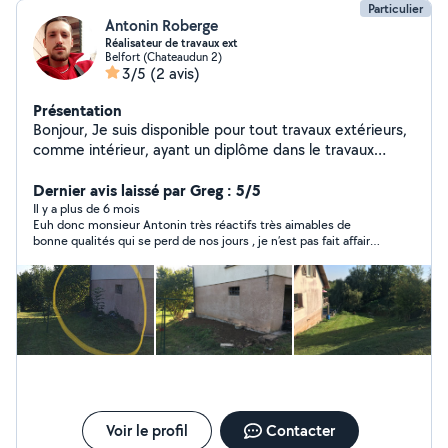
Particulier
Antonin Roberge
Réalisateur de travaux ext
Belfort (Chateaudun 2)
3/5
(2 avis)
Présentation
Bonjour, Je suis disponible pour tout travaux extérieurs,
comme intérieur, ayant un diplôme dans le travaux
publics et ayant été paysagiste, je suis tous de même
plus a l'aise a l'extérieur. De même pour tous ce qui est
Dernier avis laissé par Greg : 5/5
bricolage. Je suis disponible de suite pour toutes
Il y a plus de 6 mois
Euh donc monsieur Antonin très réactifs très aimables de
demandes. Cordialement
bonne qualités qui se perd de nos jours , je n’est pas fait affaire
mais dès que je peux je le contacte
Voir le profil
Contacter