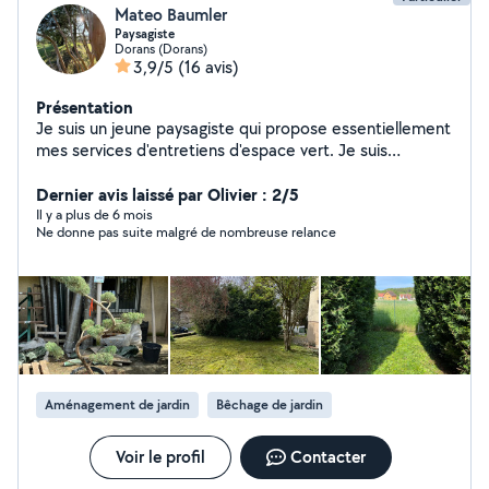
Mateo Baumler
Paysagiste
Dorans (Dorans)
3,9/5
(16 avis)
Présentation
Je suis un jeune paysagiste qui propose essentiellement
mes services d'entretiens d'espace vert. Je suis
passionné par ce métier et j'adore transmettre mes
connaissances à mes clients. J'agis sur un large
Dernier avis laissé par Olivier : 2/5
périmètre autour de Belfort/Montbéliard.
Il y a plus de 6 mois
Ne donne pas suite malgré de nombreuse relance
Aménagement de jardin
Bêchage de jardin
Voir le profil
Contacter