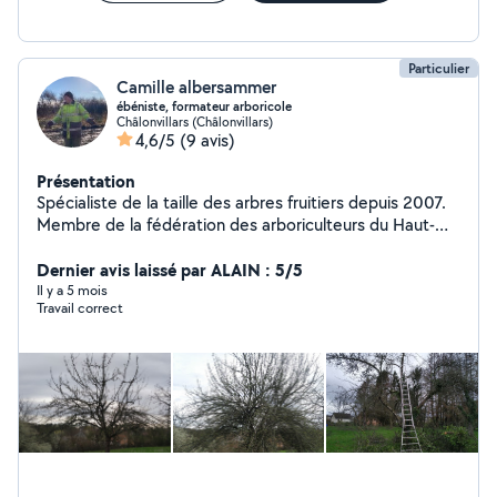
Particulier
Camille albersammer
ébéniste, formateur arboricole
Châlonvillars (Châlonvillars)
4,6/5
(9 avis)
Présentation
Spécialiste de la taille des arbres fruitiers depuis 2007.
Membre de la fédération des arboriculteurs du Haut-
Rhin (2012), titulaire d'un diplôme de moniteur
arboricole (2019), je taille tout type de fruitier en
Dernier avis laissé par ALAIN : 5/5
espalier, basse tige, demi tige, haute tige, et élagage.
Il y a 5 mois
Travail correct
Formateur en taille des arbres fruitiers au CFPPA de
Valdoie. Consultez mes photos pour plus de détails