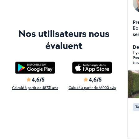
Pr
Bonjour, Diplômé
Nos utilisateurs nous
ser
éva
évaluent
d'arbus
De
ton
Il y
Pon
man
tra
vo
Je
av
4,6/5
4,6/5
Calculé à partir de 48731 avis
Calculé à partir de 66000 avis
Ta