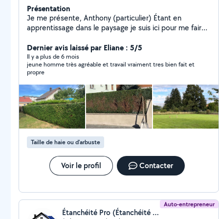
Présentation
Je me présente, Anthony (particulier) Étant en
apprentissage dans le paysage je suis ici pour me faire
un complément de salaire en réalisant des prestations
chez vous. Je suis disponible pour toute réalisation de
Dernier avis laissé par Eliane : 5/5
tontes débroussaillages taille de haies, nettoyage de
Il y a plus de 6 mois
jeune homme très agréable et travail vraiment tres bien fait et
terrasse.Sérieux et motivé je saurais répondre à vos
propre
attentes J'attend donc vos messages à très vite
Taille de haie ou d'arbuste
Voir le profil
Contacter
Auto-entrepreneur
Étanchéité Pro (Étanchéité Pro)