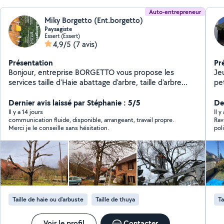
Auto-entrepreneur
Miky Borgetto (Ent.borgetto)
Paysagiste
Essert (Essert)
4,9/5
(7 avis)
Présentation
Pr
Bonjour, entreprise BORGETTO vous propose les
Je
services taille d'Haie abattage d'arbre, taille d'arbre
pet
taille de pelouse, débroussaillage entretien de jardin
ha
tout petits travaux équipé d'un camion ampliroll donc je
Dernier avis laissé par Stéphanie : 5/5
ad
Der
pose des bennes pour tout type de déchets pour plus
pon
Il y a 14 jours
Il y
communication fluide, disponible, arrangeant, travail propre.
Rav
de renseignements, contactez-moi devis, gratuit
em
Merci je le conseille sans hésitation.
pol
cordialement
co
te
Gr
pierre - pose de clôture 
de sol - entretien d'e
m 
ég
Taille de haie ou d'arbuste
Taille de thuya
Ta
à v
Voir le profil
Contacter