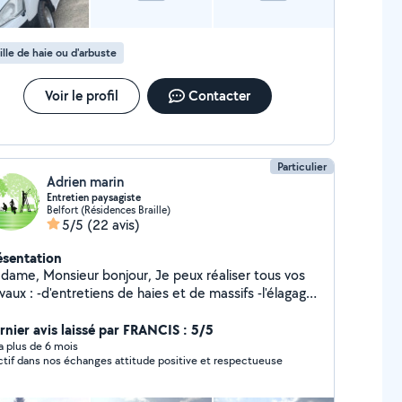
ille de haie ou d'arbuste
Voir le profil
Contacter
Particulier
Adrien marin
Entretien paysagiste
Belfort (Résidences Braille)
5/5
(22 avis)
ésentation
e, Monsieur bonjour, Je peux réaliser tous vos
tiens de haies et de massifs -l'élagage
vos arbres fruitiers ou d'ornements -la tonte de
tites surface (débroussailleuse) -la remises en
rnier avis laissé par FRANCIS : 5/5
/débroussaillage de friches 15 ans d'expérience
y a plus de 6 mois
réactif dans nos échanges attitude positive et respectueuse
domaine. Je peux également vous aidez lors de
tre déménagement, pour l'évacuation de vos petits
 gros encombrants, ainsi que pour le débarras de