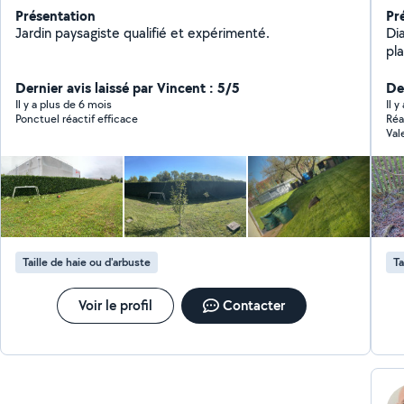
Présentation
Pr
Jardin paysagiste qualifié et expérimenté.
Diag
pla
co
Dernier avis laissé par Vincent : 5/5
de 
De
rési
Il y a plus de 6 mois
Il y
Ponctuel réactif efficace
Réa
sol
Vale
d'in
rec
pri
de 
co
bi
Taille de haie ou d'arbuste
Ta
Voir le profil
Contacter