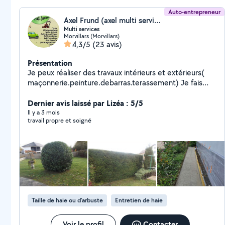
Auto-entrepreneur
Axel Frund (axel multi services)
Multi services
Morvillars (Morvillars)
4,3/5
(23 avis)
Présentation
Je peux réaliser des travaux intérieurs et extérieurs(
maçonnerie.peinture.debarras.terassement) Je fais
aussi de l'espace vert et des entretiens annuel
Dernier avis laissé par Lizéa : 5/5
Il y a 3 mois
travail propre et soigné
Taille de haie ou d'arbuste
Entretien de haie
Voir le profil
Contacter