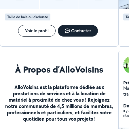
Taille de haie ou d'arbuste
Ta
Voir le profil
Contacter
À Propos d’AlloVoisins
Pr
AlloVoisins est la plateforme dédiée aux
Madam
prestations de services et à la location de
travaux : -d'entre
matériel à proximité de chez vous ! Rejoignez
de 
notre communauté de 4,5 millions de membres,
pe
De
état
Il 
professionnels et particuliers, et facilitez votre
dans le 
quotidien pour tous vos projets !
vo
et