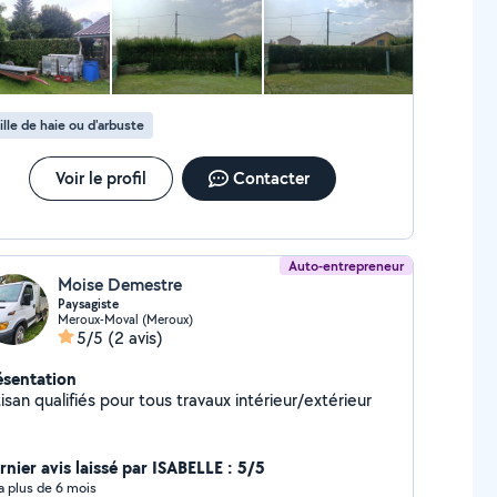
maisons, garages, caves ou greniers. Cordialement.
ille de haie ou d'arbuste
Voir le profil
Contacter
Auto-entrepreneur
Moise Demestre
Paysagiste
Meroux-Moval (Meroux)
5/5
(2 avis)
ésentation
isan qualifiés pour tous travaux intérieur/extérieur
rnier avis laissé par ISABELLE : 5/5
y a plus de 6 mois