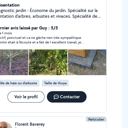
ésentation
nostic jardin - Économe du jardin. Spécialité sur la
ntation d'arbres, arbustes et vivaces. Spécialité de
nduite de haie par plessage. Amélioration du sol et
la santé globale du jardin pour une meilleure
rnier avis laissé par Guy : 5/5
lience face aux aléas du climat local. Recherche de
 a 1 mois
ctif, ponctuel et ca ne gâche rien très sympathique.
utions sur mesure visant à réduire les besoins
ntin était à l'écoute et a fait de l excellent travail, je
tervention sur le long terme. Outils manuels
ommande totalement
ncipalement, donc travail silencieux possible. Travail
jardinage que j'essaie de baser avant tout sur les
nnaissances en terme de physiologie végétale, de
odiversité et de podologie.
ille de haie ou d'arbuste
Taille de thuya
Voir le profil
Contacter
Particulier
Florent Baverey