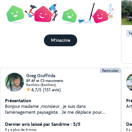
Ta
M'inscrire
Particulier
Greg Giuffrida
BP AP et CS maconnerie
Bavilliers (Bavilliers)
4,7/5
(151 avis)
Présentation
Pr
Bonjour madame ,monsieur , je suis dans
Art
l'aménagement paysagiste . Je me déplace pour
écouter vos idées je propose les miennes après
mesures et devis . Deux diplômes dans le paysage et là
Dernier avis laissé par Sandrine : 5/5
De
je prépare mon BTS en biologie. j'adore la maçonnerie ,
Il y a plus de 6 mois
Il 