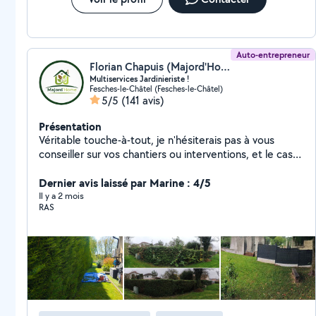
Auto-entrepreneur
Florian Chapuis (Majord'Home)
Multiservices Jardinieriste !
Fesches-le-Châtel (Fesches-le-Châtel)
5/5
(141 avis)
Présentation
Véritable touche-à-tout, je n'hésiterais pas à vous
conseiller sur vos chantiers ou interventions, et le cas
échéant, à vous diriger vers les personnes adéquates.
Mon objectif est de proposer des solutions
Dernier avis laissé par Marine : 4/5
[éco]nomiques/logiques, afin de rendre vos
Il y a 2 mois
RAS
environnements plus agréables. Je réponds à toute
demande sans exception, le plus rapidement possible,
mais toujours sans précipitation. Mes champs de
compétences : - Entretien, montage de VMC -
Entretien paysager, aménagement du jardin, -
Installation filtre à eau sur/sous évier - Montage de
meubles, aménagement complet - Dépannage et
réparation électroménager, électronique ️ - Nettoyage,