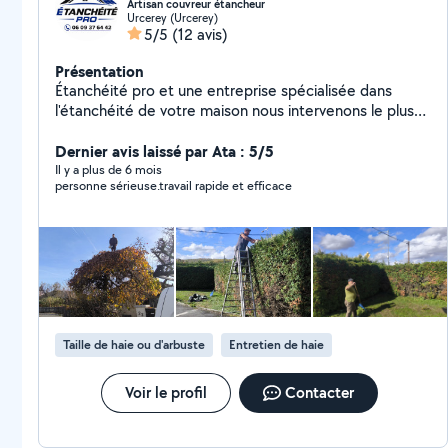
Artisan couvreur étancheur
Urcerey (Urcerey)
5/5
(12 avis)
Présentation
Étanchéité pro et une entreprise spécialisée dans
l'étanchéité de votre maison nous intervenons le plus
souvent sur des toitures avec traitements fongicide
imperméabilisation de vos tuiles et mise en peinture
Dernier avis laissé par Ata : 5/5
revet-gum 400% d'élasticité nous faisons aussi de la
Il y a plus de 6 mois
personne sérieuse.travail rapide et efficace
rénovation de façade et d'intérieur de votre maison
Taille de haie ou d'arbuste
Entretien de haie
Voir le profil
Contacter