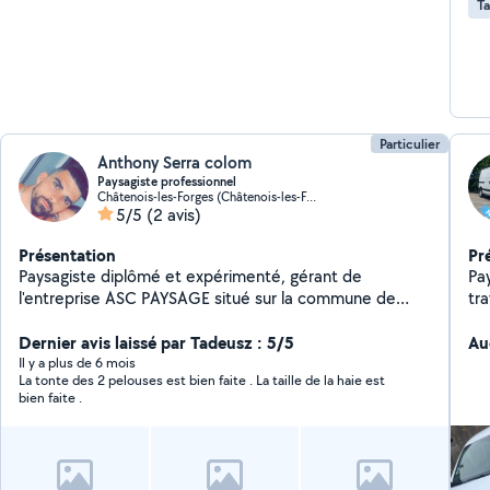
Ta
Particulier
Anthony Serra colom
Paysagiste professionnel
Châtenois-les-Forges (Châtenois-les-Forges)
5/5
(2 avis)
Présentation
Pr
Paysagiste diplômé et expérimenté, gérant de
Pay
l'entreprise ASC PAYSAGE situé sur la commune de
tra
Méziré. Je vous propose mes services pour l'entretien
d'a
de vos espaces verts avec crédit d'impôt ou réduction
Dernier avis laissé par Tadeusz : 5/5
soi
Au
de 50%, ainsi que pour vos petites créations
Il y a plus de 6 mois
La tonte des 2 pelouses est bien faite . La taille de la haie est
paysagères.
bien faite .