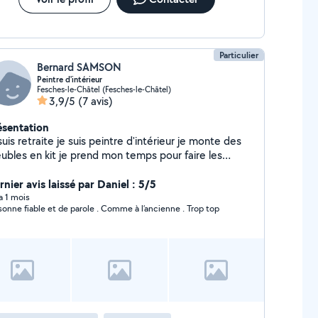
Particulier
Bernard SAMSON
Peintre d'intérieur
Fesches-le-Châtel (Fesches-le-Châtel)
3,9/5
(7 avis)
ésentation
suis retraite je suis peintre d'intérieur je monte des
ubles en kit je prend mon temps pour faire les
ses aussi bien en intérieur quand extérieur pour les
ouses et les taille de haie
nier avis laissé par Daniel : 5/5
 a 1 mois
sonne fiable et de parole . Comme à l’ancienne . Trop top