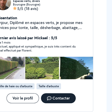
Espaces verts, divers
Bourogne (Bourogne)
5/5
(18 avis)
ésentation
 en espaces verts, je propose mes
vices pour tonte, taille, désherbage, abattage,
cuation. Je suis spécialisé notamment dans la taille
tes et de haie. Je possède coupe fil électrique,
rnier avis laissé par Mickael : 5/5
deuse thermique, taille haies thermique, et outils
 a 1 mois
ctuel, appliqué et sympathique, je suis très content du
uels - ainsi qu'un véhicule utilitaire pour charger un
vail effectué par Florent.
lume important de déchets verts pour l'évacuation.
 mets un point d'honneur à laisser un chantier propre
ant mon départ.
ille de haie ou d'arbuste
Taille d'arbuste
Voir le profil
Contacter