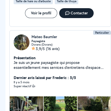
Taille de haie ou d'arbuste
Taille de thuya
débouchage et vérification gouttières - Nettoyage
panneaux solaires - Conseil multi-domaines La liste est
non exhaustive, n'hésitez pas à me demander si une de
Voir le profil
Contacter
vos envies, idées ou problématiques peuvent se
résoudre avec mon aide.
Particulier
Mateo Baumler
Paysagiste
Dorans (Dorans)
3,9/5
(16 avis)
Présentation
Je suis un jeune paysagiste qui propose
essentiellement mes services d'entretiens d'espace
vert. Je suis passionné par ce métier et j'adore
transmettre mes connaissances à mes clients. J'agis
Dernier avis laissé par Frederic : 5/5
sur un large périmètre autour de Belfort/Montbéliard.
Il y a 5 mois
Super réactif 👍