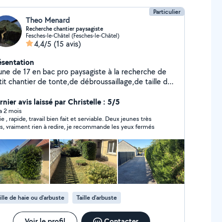
Particulier
Theo Menard
Recherche chantier paysagiste
Fesches-le-Châtel (Fesches-le-Châtel)
4,4/5
(15 avis)
ésentation
une de 17 en bac pro paysagiste à la recherche de
it chantier de tonte,de débroussaillage,de taille de
ie et de pose de clôture avec tout le matériel
équat. Étant un jeune dynamique,respectueux,et
nier avis laissé par Christelle : 5/5
ctuel,je serais heureux de participer à entretenir et
 a 2 mois
ie , rapide, travail bien fait et serviable. Deux jeunes très
bellir vos extérieurs De même Mon papa est à son
is, vraiment rien à redire, je recommande les yeux fermés
mpte dans l aménagement extérieur,et également
rrassier il propose des services comme : -
avillonage par émulsion bi-couches - moquette de
- résine pailleté - préparation
spaces verts De même mon papa
aide dans certains de mes chantiers. Je vend
alement de la très bonne terre végétal Nous restons
ille de haie ou d'arbuste
Taille d'arbuste
otre dispositions !
Voir le profil
Contacter