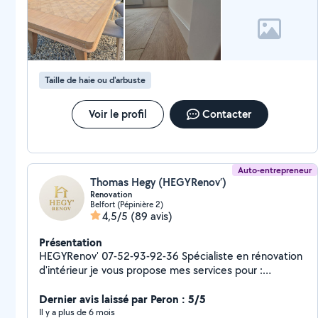
Taille de haie ou d'arbuste
Voir le profil
Contacter
Auto-entrepreneur
Thomas Hegy (HEGYRenov’)
Renovation
Belfort (Pépinière 2)
4,5/5
(89 avis)
Présentation
HEGYRenov' 07-52-93-92-36 Spécialiste en rénovation
d'intérieur je vous propose mes services pour :
Rénovation d'intérieur tout domaine Petite démolition
et grosse demolition Menuiserie intérieure/ext (porte,
Dernier avis laissé par Peron : 5/5
fenetre, veranda, cuisine etcetc...) Placo - isolation -
Il y a plus de 6 mois