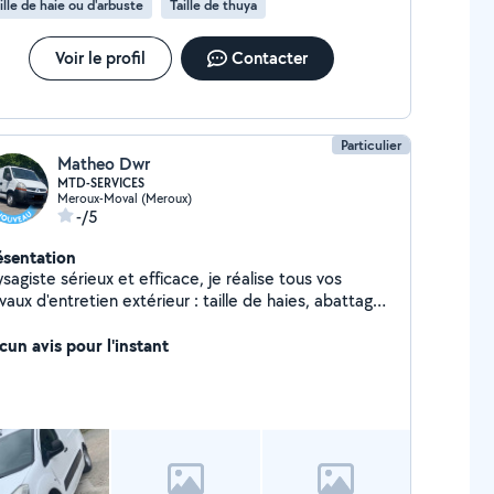
ille de haie ou d'arbuste
Taille de thuya
Voir le profil
Contacter
Particulier
Matheo Dwr
MTD-SERVICES
Meroux-Moval (Meroux)
-/5
ésentation
sagiste sérieux et efficace, je réalise tous vos
vaux d'entretien extérieur : taille de haies, abattage
rbres, débarras de jardins et de terrains. Travail
gné, intervention rapide et devis gratuit.
cun avis pour l'instant