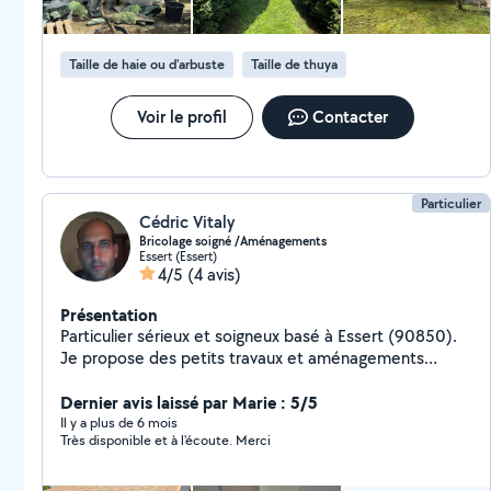
Taille de haie ou d'arbuste
Taille de thuya
Voir le profil
Contacter
Particulier
Cédric Vitaly
Bricolage soigné /Aménagements
Essert (Essert)
4/5
(4 avis)
Présentation
Particulier sérieux et soigneux basé à Essert (90850).
Je propose des petits travaux et aménagements
intérieurs réalisés proprement et avec soin : montage
de meubles et dressings fixations murales (TV,
Dernier avis laissé par Marie : 5/5
étagères, tringles, miroirs) pose de sol stratifié et vinyle
Il y a plus de 6 mois
Très disponible et à l'écoute. Merci
petites rénovations et finitions intérieures
aménagement pratique de la maison Travail calme,
précis et avec outillage adapté.