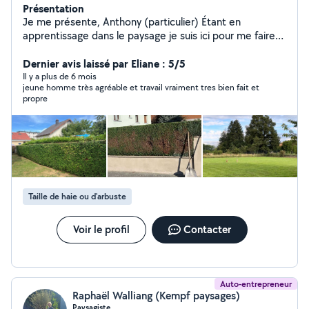
Présentation
Je me présente, Anthony (particulier) Étant en
apprentissage dans le paysage je suis ici pour me faire
un complément de salaire en réalisant des prestations
chez vous. Je suis disponible pour toute réalisation de
Dernier avis laissé par Eliane : 5/5
tontes débroussaillages taille de haies, nettoyage de
Il y a plus de 6 mois
jeune homme très agréable et travail vraiment tres bien fait et
terrasse.Sérieux et motivé je saurais répondre à vos
propre
attentes J'attend donc vos messages à très vite
Taille de haie ou d'arbuste
Voir le profil
Contacter
Auto-entrepreneur
Raphaël Walliang (Kempf paysages)
Paysagiste