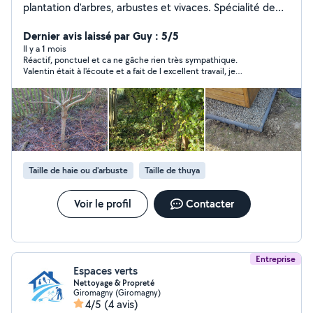
plantation d'arbres, arbustes et vivaces. Spécialité de
conduite de haie par plessage. Amélioration du sol et
de la santé globale du jardin pour une meilleure
Dernier avis laissé par Guy : 5/5
résilience face aux aléas du climat local. Recherche de
Il y a 1 mois
Réactif, ponctuel et ca ne gâche rien très sympathique.
solutions sur mesure visant à réduire les besoins
Valentin était à l'écoute et a fait de l excellent travail, je
d'intervention sur le long terme. Outils manuels
recommande totalement
principalement, donc travail silencieux possible. Travail
de jardinage que j'essaie de baser avant tout sur les
connaissances en terme de physiologie végétale, de
biodiversité et de podologie.
Taille de haie ou d'arbuste
Taille de thuya
Voir le profil
Contacter
Entreprise
Espaces verts
Nettoyage & Propreté
Giromagny (Giromagny)
4/5
(4 avis)