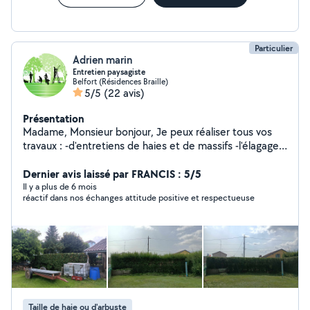
Particulier
Adrien marin
Entretien paysagiste
Belfort (Résidences Braille)
5/5
(22 avis)
Présentation
Madame, Monsieur bonjour, Je peux réaliser tous vos
travaux : -d'entretiens de haies et de massifs -l'élagage
de vos arbres fruitiers ou d'ornements -la tonte de
petites surface (débroussailleuse) -la remises en
Dernier avis laissé par FRANCIS : 5/5
état/débroussaillage de friches 15 ans d'expérience
Il y a plus de 6 mois
réactif dans nos échanges attitude positive et respectueuse
dans le domaine. Je peux également vous aidez lors de
votre déménagement, pour l'évacuation de vos petits
et gros encombrants, ainsi que pour le débarras de
maisons, garages, caves ou greniers. Cordialement.
Taille de haie ou d'arbuste