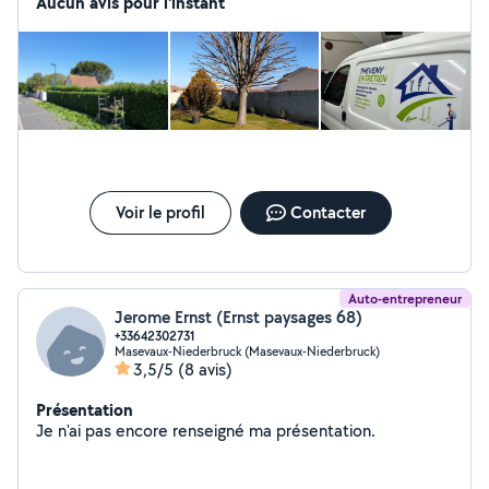
pelouse -Nettoyage Façade -Rénovation extérieur -
Aucun avis pour l'instant
Demoussage Nos secteurs d'activité se répertorie : -
Territoire de Belfort - Haute- Saône - Doubs - Alsace
Nous sommes très sérieux et très qualitatifs dans le
travail que nous fournissons a nos clients.
Voir le profil
Contacter
Auto-entrepreneur
Jerome Ernst (Ernst paysages 68)
+33642302731
Masevaux-Niederbruck (Masevaux-Niederbruck)
3,5/5
(8 avis)
Présentation
Je n'ai pas encore renseigné ma présentation.