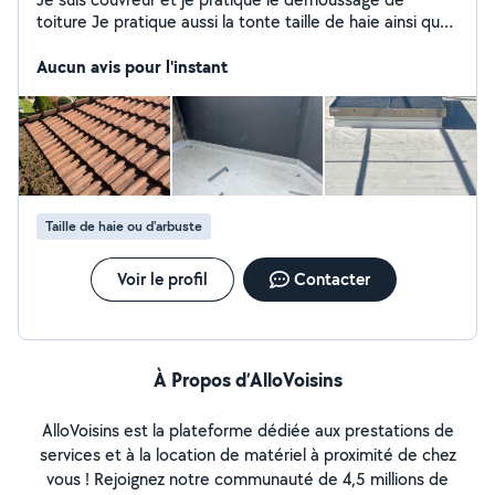
toiture Je pratique aussi la tonte taille de haie ainsi que
de l'élagage Je pratique également l'étanchéité bitumé
ainsi que l'étanchéité pvc Mise en peinture plafond et
Aucun avis pour l'instant
mur
Taille de haie ou d'arbuste
Voir le profil
Contacter
À Propos d’AlloVoisins
AlloVoisins est la plateforme dédiée aux prestations de
services et à la location de matériel à proximité de chez
vous ! Rejoignez notre communauté de 4,5 millions de