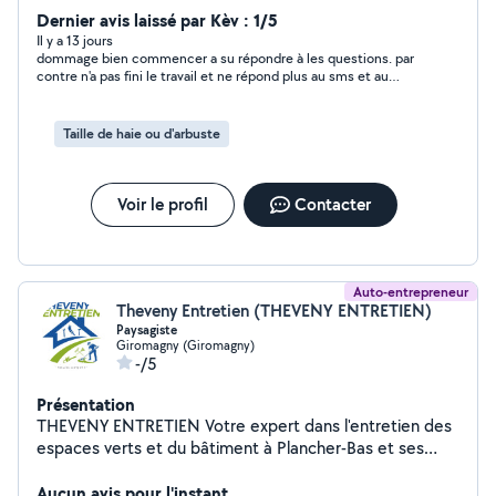
remorque Je suis ouvertà pas mal de petits travaux à
Dernier avis laissé par Kèv : 1/5
faire chez des personnes
Il y a 13 jours
dommage bien commencer a su répondre à les questions. par
contre n'a pas fini le travail et ne répond plus au sms et au
Appel.
Taille de haie ou d'arbuste
Voir le profil
Contacter
Auto-entrepreneur
Theveny Entretien (THEVENY ENTRETIEN)
Paysagiste
Giromagny (Giromagny)
-/5
Présentation
THEVENY ENTRETIEN Votre expert dans l'entretien des
espaces verts et du bâtiment à Plancher-Bas et ses
alentours ! Vous cherchez un professionnel de confiance
pour l'entretien de votre jardin, parc ou espace
Aucun avis pour l'instant