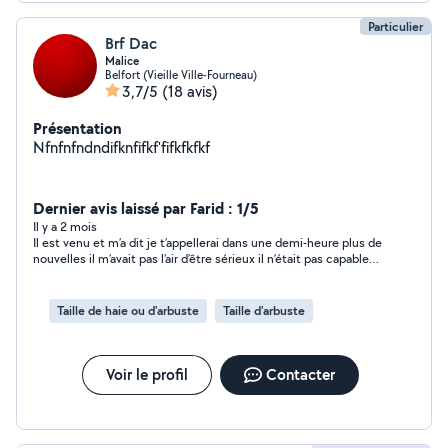
Particulier
Brf Dac
Malice
Belfort (Vieille Ville-Fourneau)
3,7/5
(18 avis)
Présentation
Nfnfnfndndifknfifkf'fifkfkfkf
Dernier avis laissé par Farid : 1/5
Il y a 2 mois
Il est venu et m’a dit je t’appellerai dans une demi-heure plus de
nouvelles il m’avait pas l’air d’être sérieux il n’était pas capable
de me dire non tout simplement
Taille de haie ou d'arbuste
Taille d'arbuste
Voir le profil
Contacter