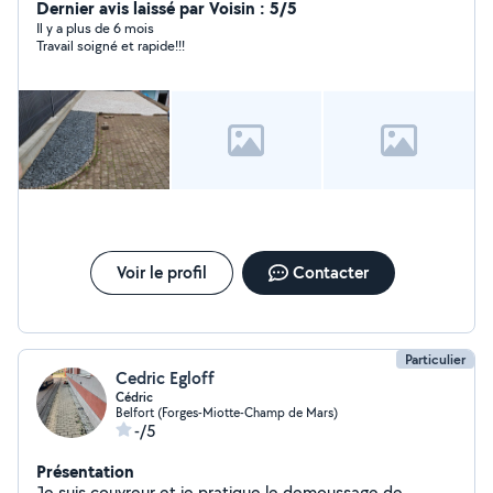
Dernier avis laissé par Voisin : 5/5
Il y a plus de 6 mois
Travail soigné et rapide!!!
Voir le profil
Contacter
Particulier
Cedric Egloff
Cédric
Belfort (Forges-Miotte-Champ de Mars)
-/5
Présentation
Je suis couvreur et je pratique le demoussage de