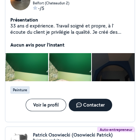
Belfort (Chateaudun 2)
-/5
Présentation
33 ans d expérience. Travail soigné et propre, à l'
écoute du client je privilégie la qualité. Je créé des
ouvrages personnalisés (voûtes, meubles,.. ) en plaques
en plâtre. J' effectue aussi des travaux standards ( pose
Aucun avis pour l'instant
de plaques de plâtre, pose de bandes, enduit de
finition, ratissage et peinture)
Peinture
Voir le profil
Contacter
Auto-entrepreneur
Patrick Osowiecki (Osowiecki Patrick)