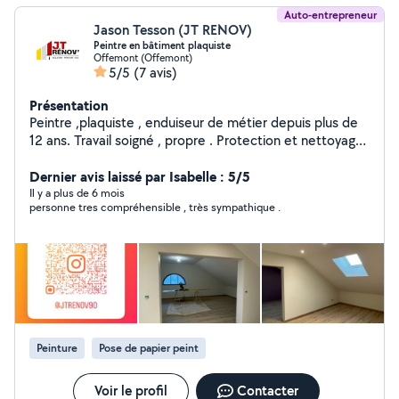
Auto-entrepreneur
Jason Tesson (JT RENOV)
Peintre en bâtiment plaquiste
Offemont (Offemont)
5/5
(7 avis)
Présentation
Peintre ,plaquiste , enduiseur de métier depuis plus de
12 ans. Travail soigné , propre . Protection et nettoyage.
Me contacter pour - Préparation de support -
Rebouchage enduit - Enduit collage bande à joint plus
Dernier avis laissé par Isabelle : 5/5
finition - Ratissage complet murs plafonds - Ponçage
Il y a plus de 6 mois
personne tres compréhensible , très sympathique .
des enduits - application de sous couche - application 2
couches de finition - ponçage et peinture des boiseries
et métal ( porte, escalier, barrière etc.. ) - Pose de
papier peint et toile de verre - Pose de parquet flottant
Peinture
Pose de papier peint
Voir le profil
Contacter