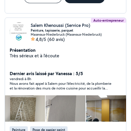
Auto-entrepreneur
Salem Khenoussi (Service Pro)
Peinture, tapisserie, parquet
Masevaux-Niederbruck (Masevaux-Niederbruck)
4,8/5
(60 avis)
Présentation
Très sérieux et à l'écoute
Dernier avis laissé par Vanessa : 5/5
vendredi à 8h
Nous avons fait appel à Salem pour l’électricité, de la plomberie
et la rénovation des murs de notre cuisine pour accueillir la
prochaine. Ne cherchez plus, vous avez trouvé celui qu’il faut !
Professionnel et très compétent, son travail est rigoureux et
impeccable. Sa gentillesse est également très appréciable.
N’hésitez pas faire appel à lui.
Peinture
Pose de papier peint