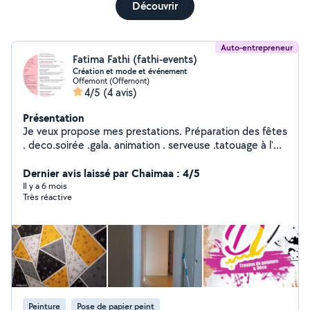
Découvrir
Auto-entrepreneur
Fatima Fathi (fathi-events)
Création et mode et événement
Offemont (Offemont)
4/5
(4 avis)
Présentation
Je veux propose mes prestations. Préparation des fêtes
. deco.soirée .gala. animation . serveuse .tatouage à l'
henné . épilation sourcils . commerçante . Aide
ménagère. Aide à domicile. Aide aux personnes âgées .
Dernier avis laissé par Chaimaa : 4/5
Peinture des bâtiments. Tapisserie. Préparation de
Il y a 6 mois
Très réactive
commandes. Emballage. Peintre des œuvre d'art et
portraits famille aux ce que vous désirez avoir sur votre
mur. Je suis quelqu'un de polyvalent et accueillante et
actif et respectueuse. Et j'aime bien mon travaille et ce
que je fais avec un grand amour.
Peinture
Pose de papier peint