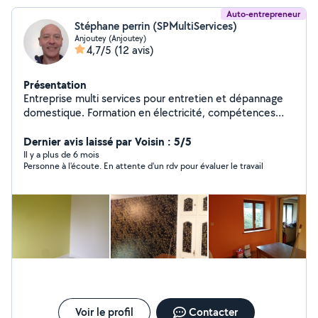
Auto-entrepreneur
Stéphane perrin (SPMultiServices)
Anjoutey (Anjoutey)
4,7/5
(12 avis)
Présentation
Entreprise multi services pour entretien et dépannage
domestique. Formation en électricité, compétences
dans les espaces verts, la peinture et la tapisserie.
Devis sur rdv afin d'évaluer au mieux vos besoins.
Dernier avis laissé par Voisin : 5/5
Paiement acceptés: Chèques, CB, Espèces
Il y a plus de 6 mois
Personne à l'écoute. En attente d'un rdv pour évaluer le travail
Voir le profil
Contacter