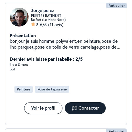
Particulier
Jorge perez
PEINTRE BATIMENT
Belfort (Le Mont Nord)
3,6/5
(11 avis)
Présentation
bonjour je suis homme polyvalent,en peinture,pose de
lino,parquet,pose de toile de verre carrelage,pose de
placo et bande montage de meuble,ect.........je propose
la pose de placo et la pose de bande
Dernier avis laissé par Isabelle : 2/5
Il y a 2 mois
bof
Peinture
Pose de tapisserie
Voir le profil
Contacter
Particulier