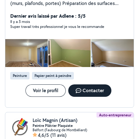
(murs, plafonds, portes) Préparation des surfaces
Enduit (rebouchage, lissage) Finitions propres et
soignées Travail de qualité Sérieux et ponctuel Prix
Dernier avis laissé par Adlene : 5/5
raisonnables N'hésitez pas à me contacter pour un devis
Il y a 3 mois
Super travail très professionnel je vous le recommande
ou plus d'informations !
Peinture
Papier peint à peindre
Voir le profil
Contacter
Auto-entrepreneur
Loïc Magnin (Artisan)
Peintre Plâtrier Plaquiste
Belfort (Faubourg de Montbéliard)
4,6/5
(11 avis)