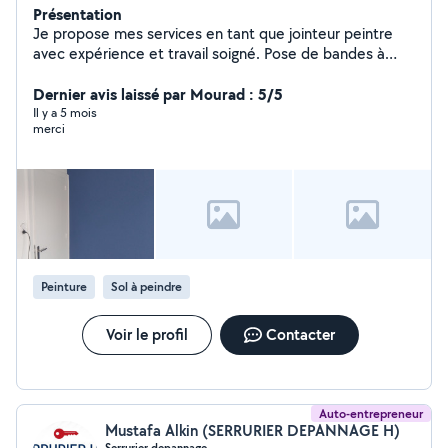
Présentation
Je propose mes services en tant que jointeur peintre
avec expérience et travail soigné. Pose de bandes à
joints Enduit et ratissage Ponçage Peinture intérieure
Finitions propres et travail sérieux
Dernier avis laissé par Mourad : 5/5
Il y a 5 mois
merci
Peinture
Sol à peindre
Voir le profil
Contacter
Auto-entrepreneur
Mustafa Alkin (SERRURIER DEPANNAGE H)