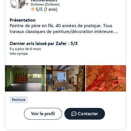
Peintures-enduits
Dolleren (Dolleren)
5/5
(1 avis)
Présentation
Peintre de père en fils. 40 années de pratique. Tous
travaux classiques de peinture/décoration intérieure.
Tapisserie, patines,glacis. Spécialité: Enduits
plâtre/chaux à l'ancienne. Produits écologiques( fabric.
Dernier avis laissé par Zafer : 5/5
française) Pose de revêtements sol(fibres nat. Lino,...)
Il y a plus de 6 mois
très sympa
Petits travaux de carrelage.
Peinture
Voir le profil
Contacter