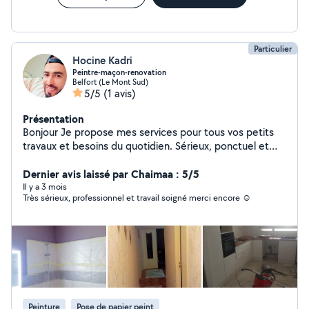
Particulier
Hocine Kadri
Peintre-maçon-renovation
Belfort (Le Mont Sud)
5/5
(1 avis)
Présentation
Bonjour Je propose mes services pour tous vos petits
travaux et besoins du quotidien. Sérieux, ponctuel et
soigneux, je m'adapte à vos demandes et je travaille
toujours avec attention. Mes services : -Montage de
Dernier avis laissé par Chaimaa : 5/5
meubles -Aide au déménagement -Petits travaux :
Il y a 3 mois
Très sérieux, professionnel et travail soigné merci encore ☺️
perçage, fixation étagère.... -Peinture et tapisserie -
Pose de carrelage, faïence -Divers travaux de
rénovation Je suis équipé du matériel nécessaire et je
m'engage à fournir un travail propre et efficace.
N'hésitez pas à me contacter pour discuter de vos
projets Je suis disponible rapidement, tarif raisonnable,
déplacement possible.
Peinture
Pose de papier peint