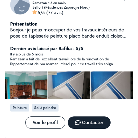
Ramazan clé en main
Belfort (Résidences Zaporojie Nord)
5/5
(77 avis)
Présentation
Bonjour je peux m'occuper de vos travaux intérieurs de
pose de tapisserie peinture placo bande enduit cloison
porte ponçage toile de verre et autres sur demande
Tout type de sol lino. Pvc clipsable parquet carrelage
Dernier avis laissé par Rafika : 5/5
faïence plaque osb De salle de bain clé en main WC
Il y a plus de 6 mois
Ramazan a fait de l'excellent travail lors de la rénovation de
suspendu clé en main avec placo peinture carrelage et
l'appartement de ma maman. Merci pour ce travail très soigné.
autre finition Montage de cuisine équipé clé en main
On ne peut que le recommander !
avec transport planification installation et finition
Installation de profilé barrière extérieur... Montage de
meubles kit ou autres... Petit bricolage et aide
quelconque dans votre habitation Je ne travaille pas à
l'heure mais plutôt en prestation.. Je viens vous
rencontrer et discutons du prix selon vos demandes..
Peinture
Sol à peindre
Voir le profil
Contacter