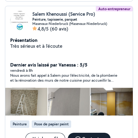
Auto-entrepreneur
Salem Khenoussi (Service Pro)
Peinture, tapisserie, parquet
Masevaux-Niederbruck (Masevaux-Niederbruck)
4,8/5
(60 avis)
Présentation
Très sérieux et à l'écoute
Dernier avis laissé par Vanessa : 5/5
vendredi à 8h
Nous avons fait appel à Salem pour l’électricité, de la plomberie
et la rénovation des murs de notre cuisine pour accueillir la
prochaine. Ne cherchez plus, vous avez trouvé celui qu’il faut !
Professionnel et très compétent, son travail est rigoureux et
impeccable. Sa gentillesse est également très appréciable.
N’hésitez pas faire appel à lui.
Peinture
Pose de papier peint