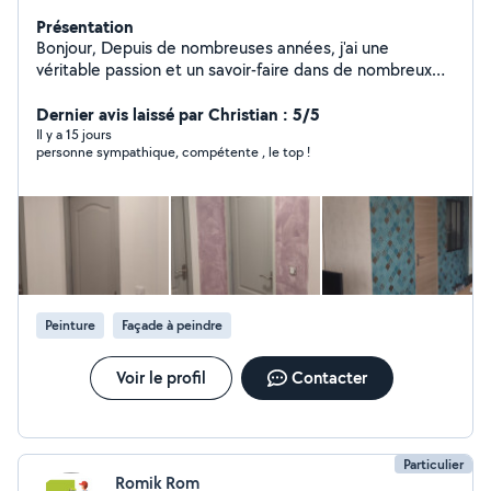
Présentation
Bonjour, Depuis de nombreuses années, j'ai une
véritable passion et un savoir-faire dans de nombreux
domaines de bricolage . Je suis autodidacte et
polyvalent, C'est pour cela que j'ai décidé de proposé
Dernier avis laissé par Christian : 5/5
mon aide sur ce site. Je peux aussi vous débarrasser
Il y a 15 jours
personne sympathique, compétente , le top !
des encombrants, vide maison et déchetterie. Je suis
sérieux, ponctuel et motivé. N'hésitez pas à m'envoyer
votre demande, Je suis toujours disponible pour
répondre à vos attentes. Bien cordialement, David
Peinture
Façade à peindre
Voir le profil
Contacter
Particulier
Romik Rom