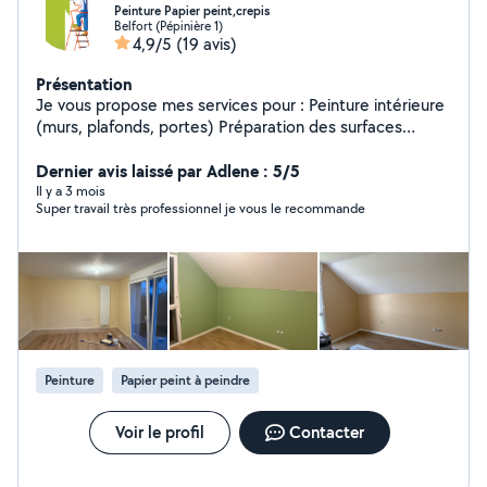
Peinture Papier peint,crepis
Belfort (Pépinière 1)
4,9/5
(19 avis)
Présentation
Je vous propose mes services pour : Peinture intérieure
(murs, plafonds, portes) Préparation des surfaces
Enduit (rebouchage, lissage) Finitions propres et
soignées Travail de qualité Sérieux et ponctuel Prix
Dernier avis laissé par Adlene : 5/5
raisonnables N'hésitez pas à me contacter pour un devis
Il y a 3 mois
Super travail très professionnel je vous le recommande
ou plus d'informations !
Peinture
Papier peint à peindre
Voir le profil
Contacter