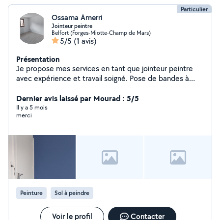
Particulier
Ossama Amerri
Jointeur peintre
Belfort (Forges-Miotte-Champ de Mars)
5/5
(1 avis)
Présentation
Je propose mes services en tant que jointeur peintre
avec expérience et travail soigné. Pose de bandes à
joints Enduit et ratissage Ponçage Peinture intérieure
Finitions propres et travail sérieux
Dernier avis laissé par Mourad : 5/5
Il y a 5 mois
merci
Peinture
Sol à peindre
Voir le profil
Contacter