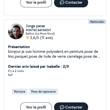
Voir le profil
Contacter
Particulier
Jorge perez
PEINTRE BATIMENT
Belfort (Le Mont Nord)
3,6/5
(11 avis)
Présentation
bonjour je suis homme polyvalent,en peinture,pose de
lino,parquet,pose de toile de verre carrelage,pose de
placo et bande montage de meuble,ect.........je propose
la pose de placo et la pose de bande
Dernier avis laissé par Isabelle : 2/5
Il y a 2 mois
bof
Peinture
Pose de tapisserie
Voir le profil
Contacter