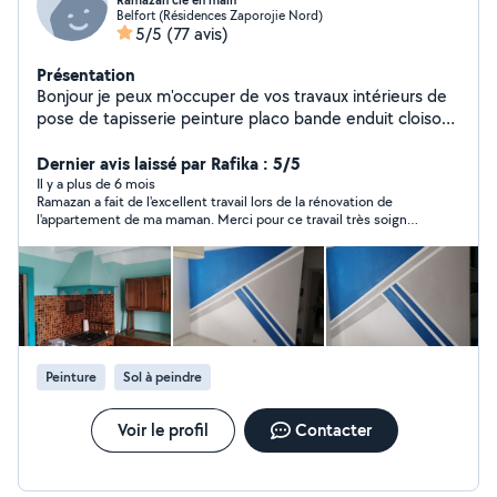
Ramazan clé en main
Belfort (Résidences Zaporojie Nord)
5/5
(77 avis)
Présentation
Bonjour je peux m'occuper de vos travaux intérieurs de
pose de tapisserie peinture placo bande enduit cloison
porte ponçage toile de verre et autres sur demande
Tout type de sol lino. Pvc clipsable parquet carrelage
Dernier avis laissé par Rafika : 5/5
faïence plaque osb De salle de bain clé en main WC
Il y a plus de 6 mois
Ramazan a fait de l'excellent travail lors de la rénovation de
suspendu clé en main avec placo peinture carrelage et
l'appartement de ma maman. Merci pour ce travail très soigné.
autre finition Montage de cuisine équipé clé en main
On ne peut que le recommander !
avec transport planification installation et finition
Installation de profilé barrière extérieur... Montage de
meubles kit ou autres... Petit bricolage et aide
quelconque dans votre habitation Je ne travaille pas à
l'heure mais plutôt en prestation.. Je viens vous
rencontrer et discutons du prix selon vos demandes..
Peinture
Sol à peindre
Voir le profil
Contacter