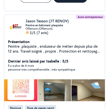
Auto-entrepreneur
Jason Tesson (JT RENOV)
Peintre en bâtiment plaquiste
Offemont (Offemont)
5/5
(7 avis)
Présentation
Peintre ,plaquiste , enduiseur de métier depuis plus de
12 ans. Travail soigné , propre . Protection et nettoyage.
Me contacter pour - Préparation de support -
Rebouchage enduit - Enduit collage bande à joint plus
Dernier avis laissé par Isabelle : 5/5
finition - Ratissage complet murs plafonds - Ponçage
Il y a plus de 6 mois
personne tres compréhensible , très sympathique .
des enduits - application de sous couche - application 2
couches de finition - ponçage et peinture des boiseries
et métal ( porte, escalier, barrière etc.. ) - Pose de
papier peint et toile de verre - Pose de parquet flottant
Peinture
Pose de papier peint