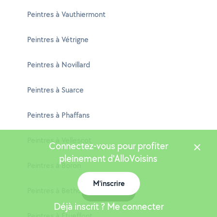
Peintres à Vauthiermont
Peintres à Vétrigne
Peintres à Novillard
Peintres à Suarce
Peintres à Phaffans
Peintres à Vellescot
Connectez-vous pour profiter
pleinement d'AlloVoisins
Peintres à Boron
M'inscrire
Peintres à Bethonvilliers
Carte
Déjà inscrit ? Me connecter
Peintres à Étueffont