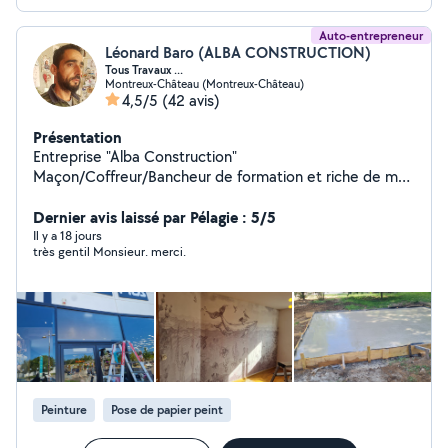
Auto-entrepreneur
Léonard Baro (ALBA CONSTRUCTION)
Tous Travaux ...
Montreux-Château (Montreux-Château)
4,5/5
(42 avis)
Présentation
Entreprise "Alba Construction"
Maçon/Coffreur/Bancheur de formation et riche de mon
expérience dans le Bâtiment depuis plusieurs années, je
vous propose mes services pour réaliser tous vos
Dernier avis laissé par Pélagie : 5/5
travaux Intérieur/Extérieur, Neuf/Renovation... N'hésitez
Il y a 18 jours
très gentil Monsieur. merci.
pas à me contacter pour discuter ensemble dans un
premier temps... Je suis ouvert à toutes vos
demandes... PS: "Auto-entrepreneur" mais pas voleur, à
bon entendeur... Bien cordialement, Léonard BARO.
Peinture
Pose de papier peint