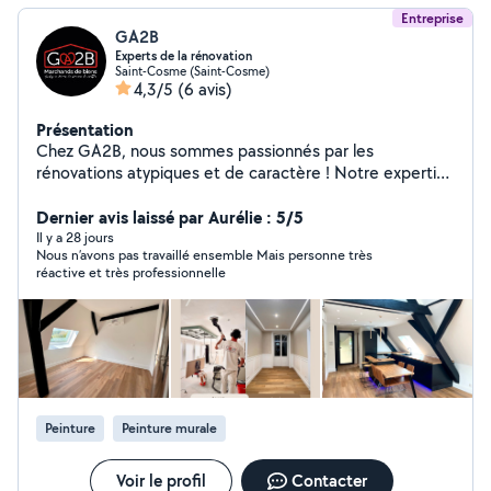
Entreprise
GA2B
Experts de la rénovation
Saint-Cosme (Saint-Cosme)
4,3/5
(6 avis)
Présentation
Chez GA2B, nous sommes passionnés par les
rénovations atypiques et de caractère ! Notre expertise
en rénovation, réagencement et changement d'usage,
nous permet de livrer des projets clés en main, tous
Dernier avis laissé par Aurélie : 5/5
corps d'état. À la fois marchands de biens et société de
Il y a 28 jours
Nous n’avons pas travaillé ensemble Mais personne très
rénovation, nous disposons en interne d'une équipe de
réactive et très professionnelle
spécialistes: Architecte, décorateur, plaquiste,
carreleur, peintre, poseur de sol, menuisier, cuisiniste,
sanitaire. Que ce soit pour une rénovation complète, un
réagencement ou simplement pour moderniser votre
intérieur, nous vous accompagnons à chaque étape du
chantier, toujours avec le confort d'avoir un interlocuteur
unique du premier coup de crayon, à l'émotion de la
Peinture
Peinture murale
réception. Spécialiste de la cuisine & de la salle de bain
Déplacement sur 68, 67, 90, 25
Voir le profil
Contacter