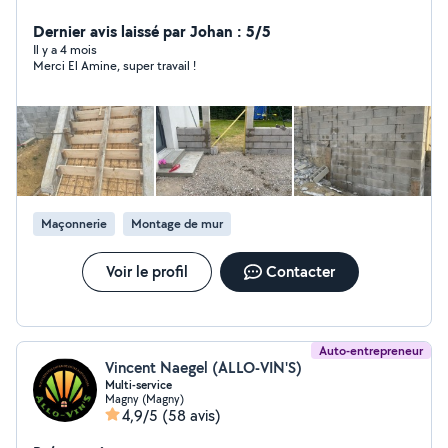
carottage , pavé , bordure , démolition et rénovation
devis gratuit Et je peux pas répondre au message parce
Dernier avis laissé par Johan : 5/5
que je suis pas abonnée vous pouvais me joindre
Il y a 4 mois
Merci El Amine, super travail !
768545305
Maçonnerie
Montage de mur
Voir le profil
Contacter
Auto-entrepreneur
Vincent Naegel (ALLO-VIN'S)
Multi-service
Magny (Magny)
4,9/5
(58 avis)