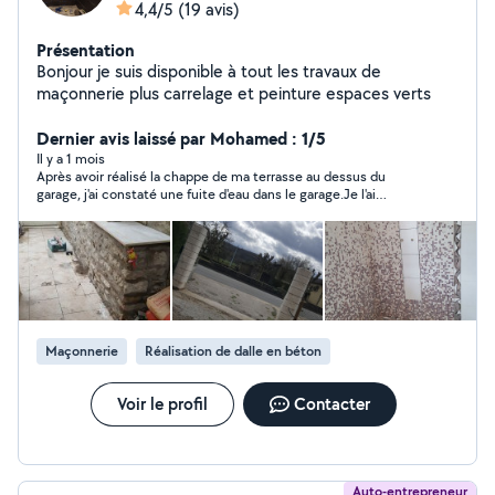
4,4/5
(19 avis)
Présentation
Bonjour je suis disponible à tout les travaux de
maçonnerie plus carrelage et peinture espaces verts
Dernier avis laissé par Mohamed : 1/5
Il y a 1 mois
Après avoir réalisé la chappe de ma terrasse au dessus du
garage, j'ai constaté une fuite d'eau dans le garage.Je l'ai
recontacté et il m'a dit qu'il allait repasser. Depuis plus de
nouvelles et je dois me debrouiller tout seul avec mon
infiltration d'eau
Maçonnerie
Réalisation de dalle en béton
Voir le profil
Contacter
Auto-entrepreneur