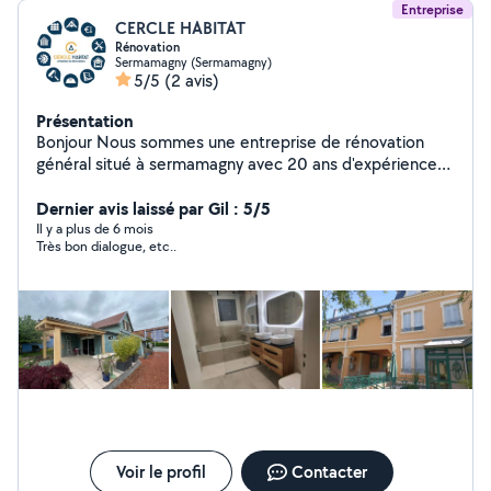
Entreprise
CERCLE HABITAT
Rénovation
Sermamagny (Sermamagny)
5/5
(2 avis)
Présentation
Bonjour Nous sommes une entreprise de rénovation
général situé à sermamagny avec 20 ans d'expérience
dans le domaine. N'hésitez pas si vous avez besoins de
renseignements. Vous souhaitant une bonne journée.
Dernier avis laissé par Gil : 5/5
Cercle habitat
Il y a plus de 6 mois
Très bon dialogue, etc..
Voir le profil
Contacter