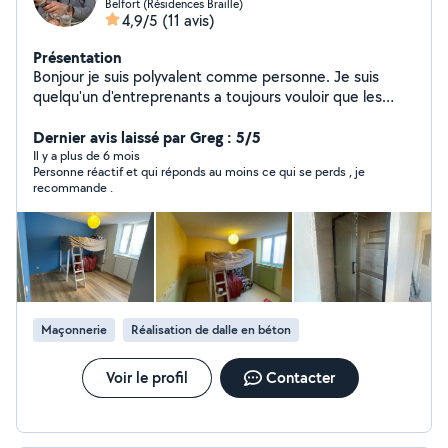
Belfort (Résidences Braille)
4,9/5
(11 avis)
Présentation
Bonjour je suis polyvalent comme personne. Je suis
quelqu'un d'entreprenants a toujours vouloir que les
choses soit bien faite. Je vous laisse me contacter afin
de savoir si vous seriez intéressés par mes prestations
Dernier avis laissé par Greg : 5/5
Il y a plus de 6 mois
Personne réactif et qui réponds au moins ce qui se perds , je
recommande .
Maçonnerie
Réalisation de dalle en béton
Voir le profil
Contacter