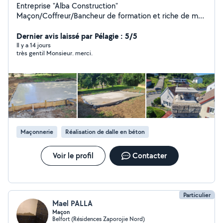
Entreprise "Alba Construction"
Maçon/Coffreur/Bancheur de formation et riche de mon
expérience dans le Bâtiment depuis plusieurs années, je
vous propose mes services pour réaliser tous vos
Dernier avis laissé par Pélagie : 5/5
travaux Intérieur/Extérieur, Neuf/Renovation... N'hésitez
Il y a 14 jours
très gentil Monsieur. merci.
pas à me contacter pour discuter ensemble dans un
premier temps... Je suis ouvert à toutes vos
demandes... PS: "Auto-entrepreneur" mais pas voleur, à
bon entendeur... Bien cordialement, Léonard BARO.
Maçonnerie
Réalisation de dalle en béton
Voir le profil
Contacter
Particulier
Mael PALLA
Maçon
Belfort (Résidences Zaporojie Nord)