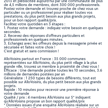
2013 et plébiscitée aujourd’hui par une communauté de plus
de 4,5 millions de membres, dont 300 000 professionnels.
Postez votre demande et trouvez proche de chez vous un
particulier ou un professionnel pour réaliser toutes vos
prestations, du plus petit besoin aux plus grands projets,
pour un bon rapport qualité/prix.
Facilitez votre quotidien en 3 étapes :
1. Postez votre demande : indiquez votre besoin en quelques
secondes.
2. Recevez des réponses d’offreurs particuliers et
professionnels en quelques minutes.
3. Echangez avec les offreurs depuis la messagerie privée et
sécurisée et faites votre choix !
C’est gratuit et sans commission !
AlloVoisins partout en France : 35 000 communes
représentées sur AlloVoisins, du plus petit village à la plus
grande ville, trouvez un membre à proximité de chez vous !
Efficace : Une demande postée toutes les 10 secondes, 3.6
millions de demandes postées par an
Généraliste : 1 250 types de besoins différents, tout est
possible sur AlloVoisins, du plus petit besoin aux plus grands
projets.
Rapide : 10 minutes pour recevoir une première réponse à
votre demande
Qualité / prix : 4 membres AlloVoisins sur 5* indiquent
qu’AlloVoisins propose un bon rapport qualité/prix
* Données issues d’une enquête AlloVoisins réalisée sur un