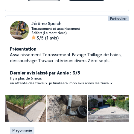
Particulier
Jérôme Speich
Terrassement et assainissement
Belfort (Le Mont Nord)
3/5
(1 avis)
Présentation
Assainissement Terrassement Pavage Taillage de haies,
dessouchage Travaux intérieurs divers Zéro sept
.quatre-vingt deux. soixante-dix . trente neuf. quatre-
vingt neuf
Dernier avis laissé par Annie : 3/5
Il y a plus de 6 mois
en attente des travaux. je finaliserai mon avis après les travaux
Maçonnerie