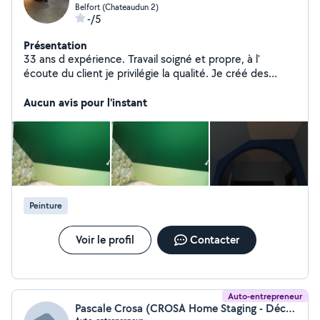
Belfort (Chateaudun 2)
-/5
Présentation
33 ans d expérience. Travail soigné et propre, à l'
écoute du client je privilégie la qualité. Je créé des
ouvrages personnalisés (voûtes, meubles,.. ) en plaques
en plâtre. J' effectue aussi des travaux standards ( pose
Aucun avis pour l'instant
de plaques de plâtre, pose de bandes, enduit de
finition, ratissage et peinture)
Peinture
Voir le profil
Contacter
Auto-entrepreneur
Pascale Crosa (CROSA Home Staging - Décoration)