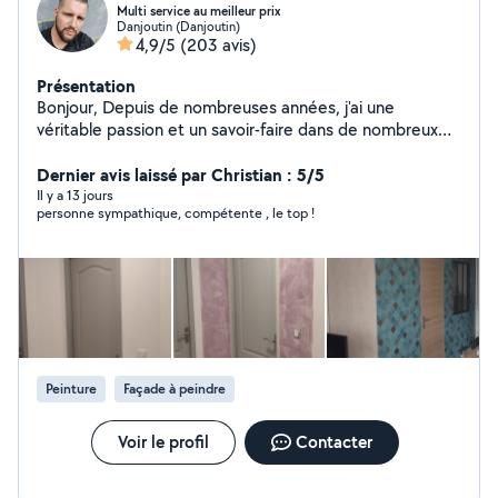
Multi service au meilleur prix
Danjoutin (Danjoutin)
4,9/5
(203 avis)
Présentation
Bonjour, Depuis de nombreuses années, j'ai une
véritable passion et un savoir-faire dans de nombreux
domaines de bricolage . Je suis autodidacte et
polyvalent, C'est pour cela que j'ai décidé de proposé
Dernier avis laissé par Christian : 5/5
mon aide sur ce site. Je peux aussi vous débarrasser
Il y a 13 jours
personne sympathique, compétente , le top !
des encombrants, vide maison et déchetterie. Je suis
sérieux, ponctuel et motivé. N'hésitez pas à m'envoyer
votre demande, Je suis toujours disponible pour
répondre à vos attentes. Bien cordialement, David
Peinture
Façade à peindre
Voir le profil
Contacter