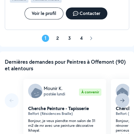
Voir le profil
Contacter
1
2
3
4
Page
suivante
Dernières demandes pour Peintres à Offemont (90)
et alentours
Mounir K.
V
À convenir
postée lundi
p
Cherche Peinture - Tapisserie
Cherche 
Belfort (Résidences Braille)
Belfort (Vi
Bonjour, je veux piendte mon salon de 31
Bonjour, J
m2 de mr avec une peinture décorative
rénover ma
lkhayal.
perceuse e