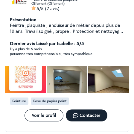
Offemont (Offemont)
5/5
(7 avis)
Présentation
Peintre ,plaquiste , enduiseur de métier depuis plus de
12 ans. Travail soigné , propre . Protection et nettoyage.
Me contacter pour - Préparation de support -
Rebouchage enduit - Enduit collage bande à joint plus
Dernier avis laissé par Isabelle : 5/5
finition - Ratissage complet murs plafonds - Ponçage
Il y a plus de 6 mois
personne tres compréhensible , très sympathique .
des enduits - application de sous couche - application 2
couches de finition - ponçage et peinture des boiseries
et métal ( porte, escalier, barrière etc.. ) - Pose de
papier peint et toile de verre - Pose de parquet flottant
Peinture
Pose de papier peint
Voir le profil
Contacter