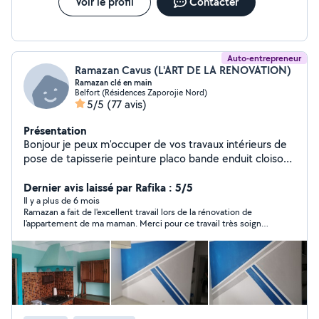
Voir le profil
Contacter
Auto-entrepreneur
Ramazan Cavus (L'ART DE LA RENOVATION)
Ramazan clé en main
Belfort (Résidences Zaporojie Nord)
5/5
(77 avis)
Présentation
Bonjour je peux m'occuper de vos travaux intérieurs de
pose de tapisserie peinture placo bande enduit cloison
porte ponçage toile de verre et autres sur demande
Tout type de sol lino. Pvc clipsable parquet carrelage
Dernier avis laissé par Rafika : 5/5
faïence plaque osb De salle de bain clé en main WC
Il y a plus de 6 mois
Ramazan a fait de l'excellent travail lors de la rénovation de
suspendu clé en main avec placo peinture carrelage et
l'appartement de ma maman. Merci pour ce travail très soigné.
autre finition Montage de cuisine équipé clé en main
On ne peut que le recommander !
avec transport planification installation et finition
Installation de profilé barrière extérieur... Montage de
meubles kit ou autres... Petit bricolage et aide
quelconque dans votre habitation Je ne travaille pas à
l'heure mais plutôt en prestation.. Je viens vous
rencontrer et discutons du prix selon vos demandes..