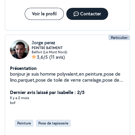
Voir le profil
Contacter
Particulier
Jorge perez
PEINTRE BATIMENT
Belfort (Le Mont Nord)
3,6/5
(11 avis)
Présentation
bonjour je suis homme polyvalent,en peinture,pose de
lino,parquet,pose de toile de verre carrelage,pose de
placo et bande montage de meuble,ect.........je propose
la pose de placo et la pose de bande
Dernier avis laissé par Isabelle : 2/5
Il y a 2 mois
bof
Peinture
Pose de tapisserie