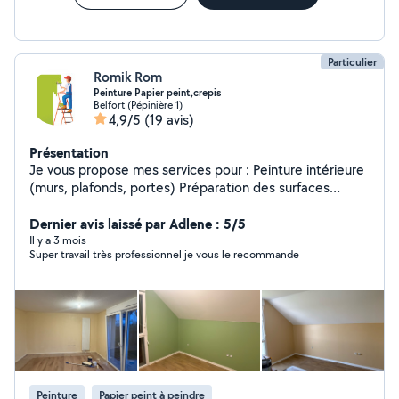
et gratuit !
Particulier
Romik Rom
Peinture Papier peint,crepis
Belfort (Pépinière 1)
4,9/5
(19 avis)
Présentation
Je vous propose mes services pour : Peinture intérieure
(murs, plafonds, portes) Préparation des surfaces
Enduit (rebouchage, lissage) Finitions propres et
soignées Travail de qualité Sérieux et ponctuel Prix
Dernier avis laissé par Adlene : 5/5
raisonnables N'hésitez pas à me contacter pour un devis
Il y a 3 mois
Super travail très professionnel je vous le recommande
ou plus d'informations !
Peinture
Papier peint à peindre