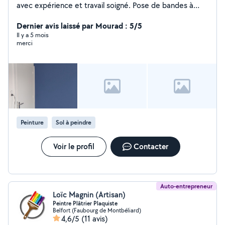
avec expérience et travail soigné. Pose de bandes à
joints Enduit et ratissage Ponçage Peinture intérieure
Finitions propres et travail sérieux
Dernier avis laissé par Mourad : 5/5
Il y a 5 mois
merci
Peinture
Sol à peindre
Voir le profil
Contacter
Auto-entrepreneur
Loïc Magnin (Artisan)
Peintre Plâtrier Plaquiste
Belfort (Faubourg de Montbéliard)
4,6/5
(11 avis)