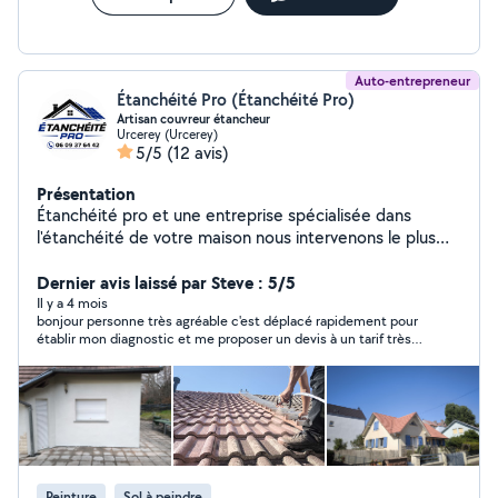
Auto-entrepreneur
Étanchéité Pro (Étanchéité Pro)
Artisan couvreur étancheur
Urcerey (Urcerey)
5/5
(12 avis)
Présentation
Étanchéité pro et une entreprise spécialisée dans
l'étanchéité de votre maison nous intervenons le plus
souvent sur des toitures avec traitements fongicide
imperméabilisation de vos tuiles et mise en peinture
Dernier avis laissé par Steve : 5/5
revet-gum 400% d'élasticité nous faisons aussi de la
Il y a 4 mois
bonjour personne très agréable c'est déplacé rapidement pour
rénovation de façade et d'intérieur de votre maison
établir mon diagnostic et me proposer un devis à un tarif très
correct je recommande
Peinture
Sol à peindre