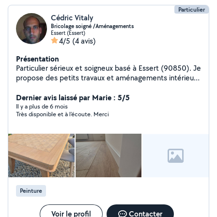
Particulier
Cédric Vitaly
Bricolage soigné /Aménagements
Essert (Essert)
4/5
(4 avis)
Présentation
Particulier sérieux et soigneux basé à Essert (90850). Je
propose des petits travaux et aménagements intérieurs
réalisés proprement et avec soin : montage de meubles
et dressings fixations murales (TV, étagères, tringles,
Dernier avis laissé par Marie : 5/5
miroirs) pose de sol stratifié et vinyle petites
Il y a plus de 6 mois
Très disponible et à l'écoute. Merci
rénovations et finitions intérieures aménagement
pratique de la maison Travail calme, précis et avec
outillage adapté.
Peinture
Voir le profil
Contacter