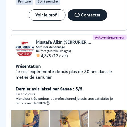
Peinture
Sol à peindre
Voir le profil
Contacter
Auto-entrepreneur
Mustafa Alkin (SERRURIER DEPANNAGE H)
Serrurier depannage
Belfort (Marche-Vosges)
4,3/5
(12 avis)
Présentation
Je suis expérimenté depuis plus de 30 ans dans le
métier de serrurier
Dernier avis laissé par Sanae : 5/5
Il y a 12 jours
Monsieur très sérieux et professionnel je suis très satisfaite je
recommande 100%👌