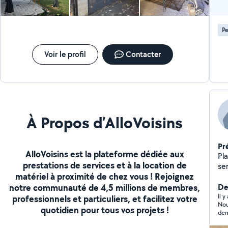
Pe
Voir le profil
Contacter
À Propos d’AlloVoisins
Pr
AlloVoisins est la plateforme dédiée aux
Pl
prestations de services et à la location de
ser
matériel à proximité de chez vous ! Rejoignez
pos
notre communauté de 4,5 millions de membres,
Der
Il 
professionnels et particuliers, et facilitez votre
Nou
quotidien pour tous vos projets !
dem