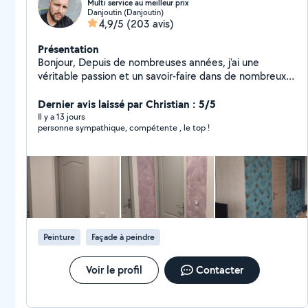
Multi service au meilleur prix
Danjoutin (Danjoutin)
4,9/5
(203 avis)
Présentation
Bonjour, Depuis de nombreuses années, j'ai une
véritable passion et un savoir-faire dans de nombreux
domaines de bricolage . Je suis autodidacte et
polyvalent, C'est pour cela que j'ai décidé de proposé
Dernier avis laissé par Christian : 5/5
mon aide sur ce site. Je peux aussi vous débarrasser
Il y a 13 jours
personne sympathique, compétente , le top !
des encombrants, vide maison et déchetterie. Je suis
sérieux, ponctuel et motivé. N'hésitez pas à m'envoyer
votre demande, Je suis toujours disponible pour
répondre à vos attentes. Bien cordialement, David
Peinture
Façade à peindre
Voir le profil
Contacter