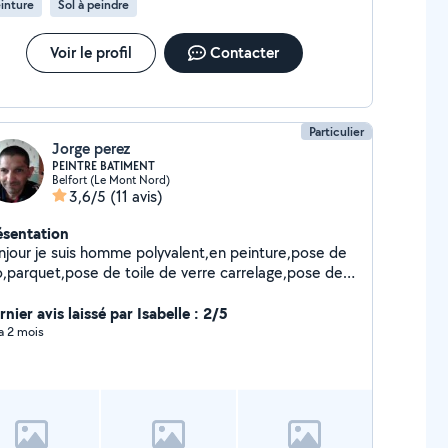
inture
Sol à peindre
Voir le profil
Contacter
Particulier
Jorge perez
PEINTRE BATIMENT
Belfort (Le Mont Nord)
3,6/5
(11 avis)
ésentation
njour je suis homme polyvalent,en peinture,pose de
no,parquet,pose de toile de verre carrelage,pose de
aco et bande montage de meuble,ect.........je
opose la pose de placo et la pose de bande
nier avis laissé par Isabelle : 2/5
 a 2 mois