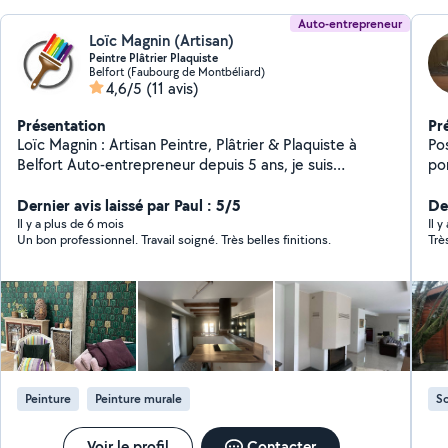
Auto-entrepreneur
Loïc Magnin (Artisan)
Peintre Plâtrier Plaquiste
Belfort (Faubourg de Montbéliard)
4,6/5
(11 avis)
Présentation
Pr
Loïc Magnin : Artisan Peintre, Plâtrier & Plaquiste à
Po
Belfort Auto-entrepreneur depuis 5 ans, je suis
por
spécialisé dans la peinture intérieure, la pose d'enduit,
le papier peint, ainsi que les travaux de plâtrerie
Dernier avis laissé par Paul : 5/5
Der
(enduit et plâtre), d'isolation intérieure et de pose de
Il y a plus de 6 mois
Il y
Un bon professionnel. Travail soigné. Très belles finitions.
Trè
placo. J'interviens sur Belfort, Montbéliard et toutes les
communes dans un rayon de 50 km. Je m'engage à
fournir un travail soigné, propre et durable, avec un
respect strict des délais et une grande attention aux
détails. Mes prestations : - Peinture intérieure (murs,
plafonds, portes, boiseries) - Préparation des surfaces
(rebouchage, ponçage, enduits) - Pose de papier peint,
toile de verre et revêtements décoratifs - Travaux de
Peinture
Peinture murale
So
plâtrerie (enduit et plâtre) - Isolation intérieure (murs,
rampants, cloisons) - Pose de plaques de plâtre :
cloisons, doublages et aménagements - Faux plafonds
Voir le profil
Contacter