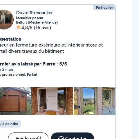
Particulier
David Stennacker
Menuisier poseur
Belfort (Méchelle-Allende)
4,8/5
(16 avis)
ésentation
seur en fermeture extérieure et intérieur store et
tail divers travaux du bâtiment
nier avis laissé par Pierre : 5/5
 a 2 mois
s professionnel. Parfait
l à peindre
Voir le profil
Contacter