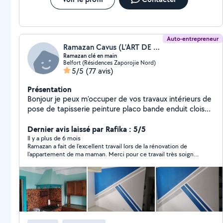
Auto-entrepreneur
Ramazan Cavus (L'ART DE LA RENOVATION)
Ramazan clé en main
Belfort (Résidences Zaporojie Nord)
5/5
(77 avis)
Présentation
Bonjour je peux m'occuper de vos travaux intérieurs de
pose de tapisserie peinture placo bande enduit cloison
porte ponçage toile de verre et autres sur demande
Tout type de sol lino. Pvc clipsable parquet carrelage
Dernier avis laissé par Rafika : 5/5
faïence plaque osb De salle de bain clé en main WC
Il y a plus de 6 mois
Ramazan a fait de l'excellent travail lors de la rénovation de
suspendu clé en main avec placo peinture carrelage et
l'appartement de ma maman. Merci pour ce travail très soigné.
autre finition Montage de cuisine équipé clé en main
On ne peut que le recommander !
avec transport planification installation et finition
Installation de profilé barrière extérieur... Montage de
meubles kit ou autres... Petit bricolage et aide
quelconque dans votre habitation Je ne travaille pas à
l'heure mais plutôt en prestation.. Je viens vous
rencontrer et discutons du prix selon vos demandes..