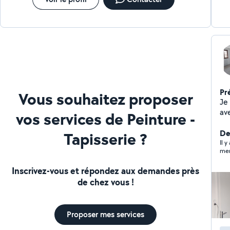
en placo - Petites rénovations esthétiques
Pr
Vous souhaitez proposer
Je 
avec
vos services de Peinture -
joints Enduit et ratissage 
Fin
De
Tapisserie ?
Il y
mer
Inscrivez-vous et répondez aux demandes près
de chez vous !
Proposer mes services