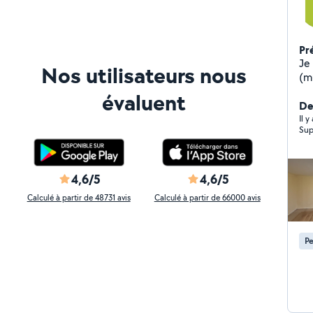
Pr
Je v
Nos utilisateurs nous
(murs
Endui
évaluent
soignées Travail
De
raisonnable
Il y
Sup
dev
4,6/5
4,6/5
Calculé à partir de 48731 avis
Calculé à partir de 66000 avis
Pe