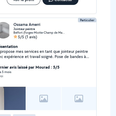
Particulier
Ossama Amerri
Jointeur peintre
Belfort (Forges-Miotte-Champ de Mars)
5/5
(1 avis)
ésentation
propose mes services en tant que jointeur peintre
 expérience et travail soigné. Pose de bandes à
Ponçage Peinture intérieure
itions propres et travail sérieux
rnier avis laissé par Mourad : 5/5
 a 5 mois
ci