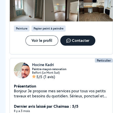
Peinture
Papier peint à peindre
Voir le profil
Contacter
Particulier
Hocine Kadri
Peintre-maçon-renovation
Belfort (Le Mont Sud)
5/5
(1 avis)
Présentation
Bonjour Je propose mes services pour tous vos petits
travaux et besoins du quotidien. Sérieux, ponctuel et
soigneux, je m'adapte à vos demandes et je travaille
toujours avec attention. Mes services : -Montage de
Dernier avis laissé par Chaimaa : 5/5
meubles -Aide au déménagement -Petits travaux :
Il y a 3 mois