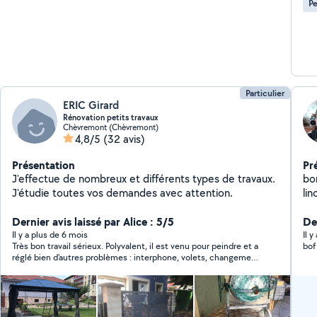
Pe
Particulier
ERIC Girard
Rénovation petits travaux
Chèvremont (Chèvremont)
4,8/5
(32 avis)
Présentation
Pr
J'effectue de nombreux et différents types de travaux.
bo
J'étudie toutes vos demandes avec attention.
li
pl
Dernier avis laissé par Alice : 5/5
pr
Der
Il y a plus de 6 mois
Il y
Très bon travail sérieux. Polyvalent, il est venu pour peindre et a
bof
réglé bien d'autres problèmes : interphone, volets, changement
de luminaires ... Honnête et à l'écoute.