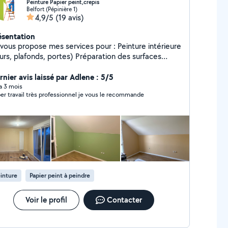
Peinture Papier peint,crepis
Belfort (Pépinière 1)
4,9/5
(19 avis)
ésentation
ous propose mes services pour : Peinture intérieure
, plafonds, portes) Préparation des surfaces
t (rebouchage, lissage) Finitions propres et
 de qualité Sérieux et ponctuel Prix
rnier avis laissé par Adlene : 5/5
s N'hésitez pas à me contacter pour un
 a 3 mois
er travail très professionnel je vous le recommande
is ou plus d'informations !
inture
Papier peint à peindre
Voir le profil
Contacter