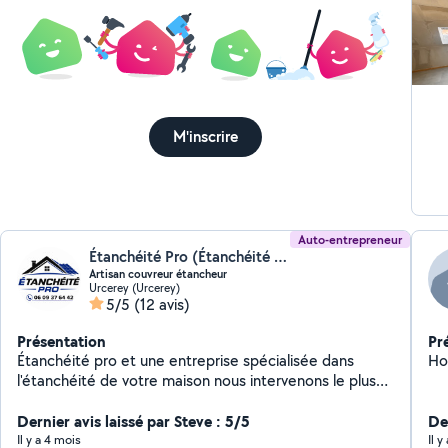
M'inscrire
Auto-entrepreneur
Étanchéité Pro (Étanchéité Pro)
Artisan couvreur étancheur
Urcerey (Urcerey)
5/5
(12 avis)
Présentation
Pr
Étanchéité pro et une entreprise spécialisée dans
Ho
l'étanchéité de votre maison nous intervenons le plus
souvent sur des toitures avec traitements fongicide
imperméabilisation de vos tuiles et mise en peinture
Dernier avis laissé par Steve : 5/5
Der
revet-gum 400% d'élasticité nous faisons aussi de la
Il y a 4 mois
Il 