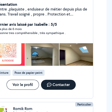
ésentation
intre ,plaquiste , enduiseur de métier depuis plus de
igné , propre . Protection et
oyage. Me contacter pour - Préparation de
ge enduit - Enduit collage bande à
nier avis laissé par Isabelle : 5/5
s finition - Ratissage complet murs plafonds -
y a plus de 6 mois
sonne tres compréhensible , très sympathique .
e des enduits - application de sous couche -
ication 2 couches de finition - ponçage et peinture
series et métal ( porte, escalier, barrière etc.. )
ose de papier peint et toile de verre - Pose de
rquet flottant
inture
Pose de papier peint
Voir le profil
Contacter
Particulier
Romik Rom