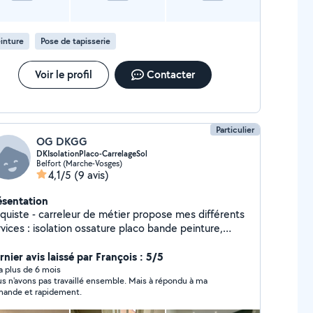
inture
Pose de tapisserie
Voir le profil
Contacter
Particulier
OG DKGG
DKIsolationPlaco-CarrelageSol
Belfort (Marche-Vosges)
4,1/5
(9 avis)
ésentation
aquiste - carreleur de métier propose mes différents
vices : isolation ossature placo bande peinture,
e carrelage sol faïence et parquet stratifié, sol pvc.
nier avis laissé par François : 5/5
y a plus de 6 mois
s n'avons pas travaillé ensemble. Mais à répondu à ma
ande et rapidement.