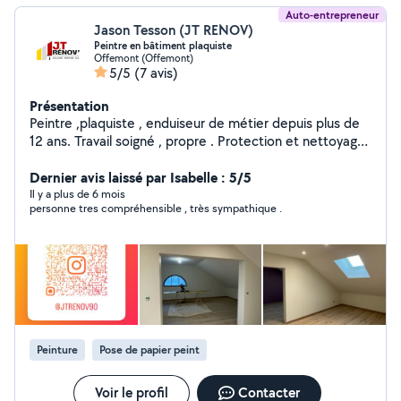
Auto-entrepreneur
Jason Tesson (JT RENOV)
Peintre en bâtiment plaquiste
Offemont (Offemont)
5/5
(7 avis)
Présentation
Peintre ,plaquiste , enduiseur de métier depuis plus de
12 ans. Travail soigné , propre . Protection et nettoyage.
Me contacter pour - Préparation de support -
Rebouchage enduit - Enduit collage bande à joint plus
Dernier avis laissé par Isabelle : 5/5
finition - Ratissage complet murs plafonds - Ponçage
Il y a plus de 6 mois
personne tres compréhensible , très sympathique .
des enduits - application de sous couche - application 2
couches de finition - ponçage et peinture des boiseries
et métal ( porte, escalier, barrière etc.. ) - Pose de
papier peint et toile de verre - Pose de parquet flottant
Peinture
Pose de papier peint
Voir le profil
Contacter