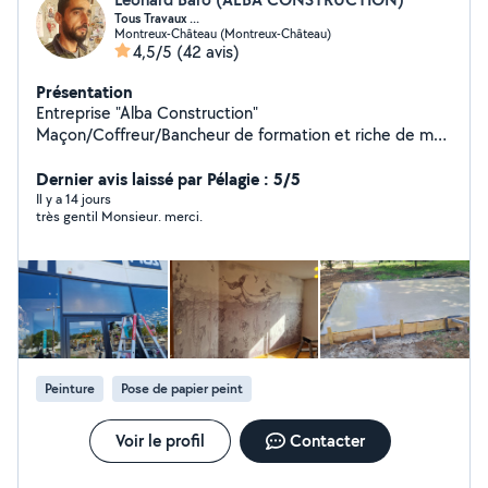
Tous Travaux ...
Montreux-Château (Montreux-Château)
4,5/5
(42 avis)
Présentation
Entreprise "Alba Construction"
Maçon/Coffreur/Bancheur de formation et riche de mon
expérience dans le Bâtiment depuis plusieurs années, je
vous propose mes services pour réaliser tous vos
Dernier avis laissé par Pélagie : 5/5
travaux Intérieur/Extérieur, Neuf/Renovation... N'hésitez
Il y a 14 jours
très gentil Monsieur. merci.
pas à me contacter pour discuter ensemble dans un
premier temps... Je suis ouvert à toutes vos
demandes... PS: "Auto-entrepreneur" mais pas voleur, à
bon entendeur... Bien cordialement, Léonard BARO.
Peinture
Pose de papier peint
Voir le profil
Contacter