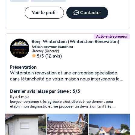
Voir le profil
Contacter
Auto-entrepreneur
Benji Winterstein (Winterstein Rénovation)
Artisan couvreur étancheur
Urcerey (Urcerey)
5/5
(12 avis)
Présentation
Winterstein rénovation et une entreprise spécialisée
dans l'étanchéité de votre maison nous intervenons le
plus souvent sur des toitures avec traitements fongicide
imperméabilisation de vos tuiles et mise en peinture
Dernier avis laissé par Steve : 5/5
revet-gum 400% d'élasticité nous faisons aussi de la
Il y a 4 mois
bonjour personne très agréable c'est déplacé rapidement pour
rénovation de façade et d'intérieur de votre maison
établir mon diagnostic et me proposer un devis à un tarif très
correct je recommande