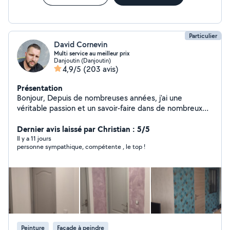
Particulier
David Cornevin
Multi service au meilleur prix
Danjoutin (Danjoutin)
4,9/5
(203 avis)
Présentation
Bonjour, Depuis de nombreuses années, j'ai une
véritable passion et un savoir-faire dans de nombreux
domaines de bricolage . Je suis autodidacte et
polyvalent, C'est pour cela que j'ai décidé de proposé
Dernier avis laissé par Christian : 5/5
mon aide sur ce site. Je peux aussi vous débarrasser
Il y a 11 jours
personne sympathique, compétente , le top !
des encombrants, vide maison et déchetterie. Je suis
sérieux, ponctuel et motivé. N'hésitez pas à m'envoyer
votre demande, Je suis toujours disponible pour
répondre à vos attentes. Bien cordialement, David
Peinture
Façade à peindre