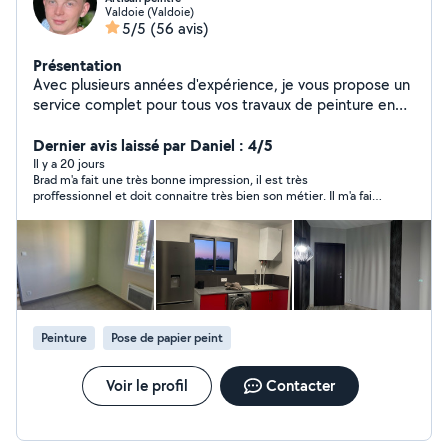
Valdoie (Valdoie)
5/5
(56 avis)
Présentation
Avec plusieurs années d'expérience, je vous propose un
service complet pour tous vos travaux de peinture en
bâtiment, aussi bien en intérieur qu'en extérieur. Que ce
soit pour rafraîchir une pièce, rénover une façade ou
Dernier avis laissé par Daniel : 4/5
donner une nouvelle ambiance à votre intérieur, je
Il y a 20 jours
Brad m'a fait une très bonne impression, il est très
m'occupe de tout. En tant que plâtrier qualifié, je réalise
proffessionnel et doit connaitre très bien son métier. Il m'a fait
également les travaux de plâtrerie pour des murs
un devis bien détaillé. J'avais un budjet limité et j'ai trouvé une
impeccables, prêts à être décorés selon vos envies. De
autre personne moins chère dont je pourrai juger la qualité
plus, je propose la pose de papier peint pour ajouter
après les travaux.
une touche unique à vos espaces. Pour un extérieur
propre et accueillant, je réalise le nettoyage haute
pression avec mon Karcher, éliminant efficacement les
saletés, mousses et autres impuretés sur vos surfaces.
Peinture
Pose de papier peint
Faites confiance à un professionnel qui prend soin de
chaque détail. Contactez-moi dès aujourd'hui pour
discuter de vos projets et obtenir un devis personnalisé
Voir le profil
Contacter
et gratuit !