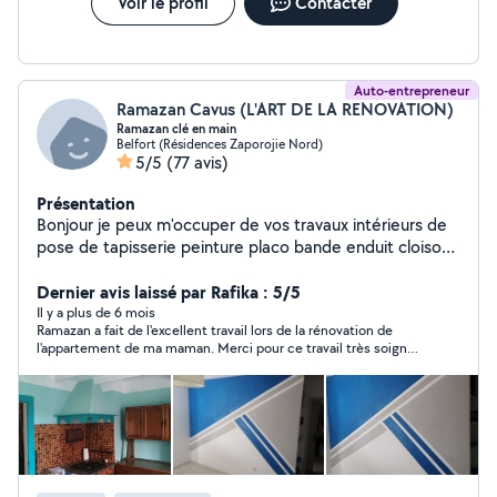
Voir le profil
Contacter
Auto-entrepreneur
Ramazan Cavus (L'ART DE LA RENOVATION)
Ramazan clé en main
Belfort (Résidences Zaporojie Nord)
5/5
(77 avis)
Présentation
Bonjour je peux m'occuper de vos travaux intérieurs de
pose de tapisserie peinture placo bande enduit cloison
porte ponçage toile de verre et autres sur demande
Tout type de sol lino. Pvc clipsable parquet carrelage
Dernier avis laissé par Rafika : 5/5
faïence plaque osb De salle de bain clé en main WC
Il y a plus de 6 mois
Ramazan a fait de l'excellent travail lors de la rénovation de
suspendu clé en main avec placo peinture carrelage et
l'appartement de ma maman. Merci pour ce travail très soigné.
autre finition Montage de cuisine équipé clé en main
On ne peut que le recommander !
avec transport planification installation et finition
Installation de profilé barrière extérieur... Montage de
meubles kit ou autres... Petit bricolage et aide
quelconque dans votre habitation Je ne travaille pas à
l'heure mais plutôt en prestation.. Je viens vous
rencontrer et discutons du prix selon vos demandes..