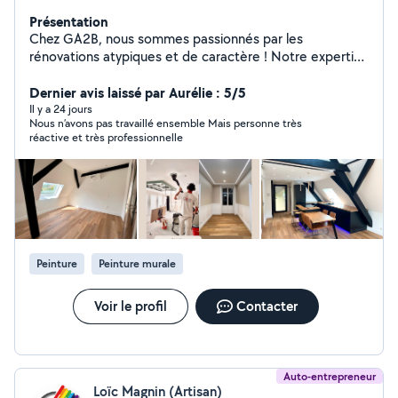
Présentation
Chez GA2B, nous sommes passionnés par les
rénovations atypiques et de caractère ! Notre expertise
en rénovation, réagencement et changement d'usage,
nous permet de livrer des projets clés en main, tous
Dernier avis laissé par Aurélie : 5/5
corps d'état. À la fois marchands de biens et société de
Il y a 24 jours
Nous n’avons pas travaillé ensemble Mais personne très
rénovation, nous disposons en interne d'une équipe de
réactive et très professionnelle
spécialistes: Architecte, décorateur, plaquiste,
carreleur, peintre, poseur de sol, menuisier, cuisiniste,
sanitaire. Que ce soit pour une rénovation complète, un
réagencement ou simplement pour moderniser votre
intérieur, nous vous accompagnons à chaque étape du
chantier, toujours avec le confort d'avoir un interlocuteur
unique du premier coup de crayon, à l'émotion de la
Peinture
Peinture murale
réception. Spécialiste de la cuisine & de la salle de bain
Déplacement sur 68, 67, 90, 25
Voir le profil
Contacter
Auto-entrepreneur
Loïc Magnin (Artisan)