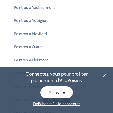
Peintres à Vauthiermont
Peintres à Vétrigne
Peintres à Novillard
Peintres à Suarce
Peintres à Florimont
Peintres à Lamadeleine-Val-des-Anges
Connectez-vous pour profiter
pleinement d'AlloVoisins
Peintres à Vellescot
M'inscrire
Peintres à Boron
Carte
Déjà inscrit ? Me connecter
Peintres à Bethonvilliers