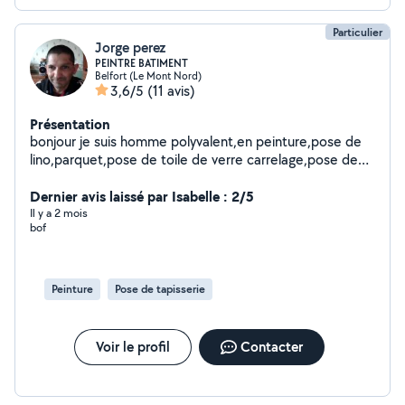
Particulier
Jorge perez
PEINTRE BATIMENT
Belfort (Le Mont Nord)
3,6/5
(11 avis)
Présentation
bonjour je suis homme polyvalent,en peinture,pose de
lino,parquet,pose de toile de verre carrelage,pose de
placo et bande montage de meuble,ect.........je propose
la pose de placo et la pose de bande
Dernier avis laissé par Isabelle : 2/5
Il y a 2 mois
bof
Peinture
Pose de tapisserie
Voir le profil
Contacter