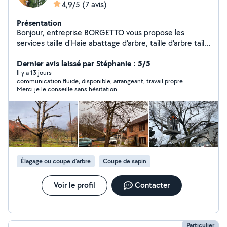
4,9/5
(7 avis)
Présentation
Bonjour, entreprise BORGETTO vous propose les
services taille d'Haie abattage d'arbre, taille d'arbre taille
de pelouse, débroussaillage entretien de jardin tout
petits travaux équipé d'un camion ampliroll donc je pose
Dernier avis laissé par Stéphanie : 5/5
des bennes pour tout type de déchets pour plus de
Il y a 13 jours
communication fluide, disponible, arrangeant, travail propre.
renseignements, contactez-moi devis, gratuit
Merci je le conseille sans hésitation.
cordialement
Élagage ou coupe d'arbre
Coupe de sapin
Voir le profil
Contacter
Particulier