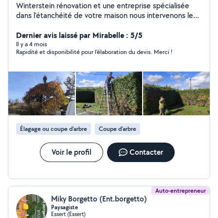
Winterstein rénovation et une entreprise spécialisée
dans l'étanchéité de votre maison nous intervenons le
plus souvent sur des toitures avec traitements fongicide
imperméabilisation de vos tuiles et mise en peinture
Dernier avis laissé par Mirabelle : 5/5
revet-gum 400% d'élasticité nous faisons aussi de la
Il y a 4 mois
Rapidité et disponibilité pour l'élaboration du devis. Merci !
rénovation de façade et d'intérieur de votre maison
Élagage ou coupe d'arbre
Coupe d'arbre
Voir le profil
Contacter
Auto-entrepreneur
Miky Borgetto (Ent.borgetto)
Paysagiste
Essert (Essert)