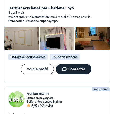
Rénovation d'intérieur tout domaine Petite démolition
et grosse demolition Menuiserie intérieure/ext (porte,
Dernier avis laissé par Charlene : 5/5
fenetre, veranda, cuisine etcetc...) Placo - isolation -
Il y a 3 mois
malentendu sur la prestation, mais merci à Thomas pour la
peinture Carrelage Petit bricolage Toiture Snap :
transaction. Personne super sympa
hegyrenov
Élagage ou coupe d'arbre
Coupe de branche
Voir le profil
Contacter
Particulier
Adrien marin
Entretien paysagiste
Belfort (Résidences Braille)
5/5
(22 avis)