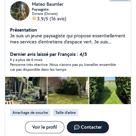
Mateo Baumler
Paysagiste
Dorans (Dorans)
3,9/5
(16 avis)
Présentation
Je suis un jeune paysagiste qui propose essentiellement
mes services d'entretiens d'espace vert. Je suis
passionné par ce métier et j'adore transmettre mes
connaissances à mes clients. J'agis sur un large
Dernier avis laissé par François : 4/5
périmètre autour de Belfort/Montbéliard.
Il y a plus de 6 mois
Personne très réactive. Nous n'avons pas pu travailler ensemble
car pas disponible dans les temps
Arrachage de souche
Taille d'arbre
Voir le profil
Contacter