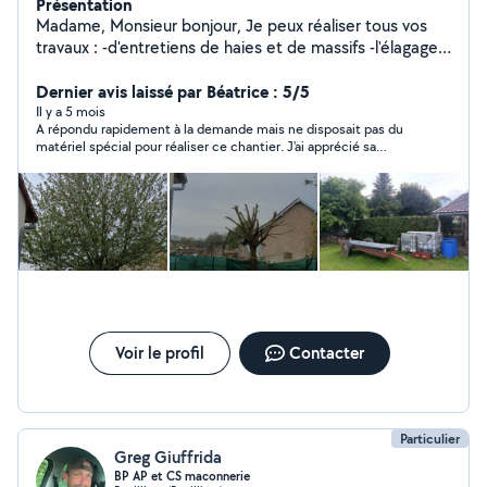
Présentation
Madame, Monsieur bonjour, Je peux réaliser tous vos
travaux : -d'entretiens de haies et de massifs -l'élagage
de vos arbres fruitiers ou d'ornements -la tonte de
petites surface (débroussailleuse) -la remises en
Dernier avis laissé par Béatrice : 5/5
état/débroussaillage de friches 15 ans d'expérience
Il y a 5 mois
A répondu rapidement à la demande mais ne disposait pas du
dans le domaine. Je peux également vous aidez lors de
matériel spécial pour réaliser ce chantier. J'ai apprécié sa
votre déménagement, pour l'évacuation de vos petits
communication.
et gros encombrants, ainsi que pour le débarras de
maisons, garages, caves ou greniers. Cordialement.
Voir le profil
Contacter
Particulier
Greg Giuffrida
BP AP et CS maconnerie