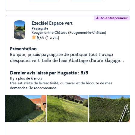
Auto-entrepreneur
Ezeckiel Espace vert
Paysagiste
Rougemont-le-Château (Rougemont-le-Château)
5/5
(1 avis)
Présentation
Bonjour, je suis paysagiste Je pratique tout travaux
d'espaces vert Taille de haie Abattage d'arbre Élagage
Tonte Débroussaillage Déduction d'impôt Devis,
déplacement gratuit
Dernier avis laissé par Huguette : 5/5
Il y a plus de 6 mois
très satisfaite de la réactivité, du travail et de l'écoute de mes
demandes. Je recommande.