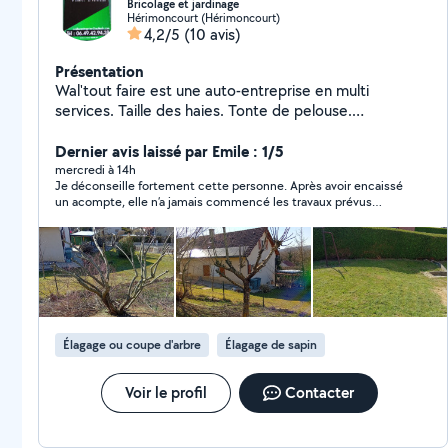
Bricolage et jardinage
Hérimoncourt (Hérimoncourt)
4,2/5
(10 avis)
Présentation
Wal'tout faire est une auto-entreprise en multi
services. Taille des haies. Tonte de pelouse.
Débroussaillage. Élagage et coupes d'arbres.
Nettoyage au Karcher. Transport déchèterie. Vide
Dernier avis laissé par Emile : 1/5
garages, granges, caves et autres. Récupération de
mercredi à 14h
Je déconseille fortement cette personne. Après avoir encaissé
métaux en tout genres. Transport de meuble. Devis
un acompte, elle n’a jamais commencé les travaux prévus
gratuit et prix attractifs.
initialement il y a bientôt 6 mois. Malgré plusieurs relances,
nous avons eu droit à des engagements non tenus, des
excuses à répétition, puis plus aucune nouvelle. Ce
comportement est totalement irrespectueux et témoigne d’un
manque de professionnalisme. Prendre l’argent d’un client sans
honorer ses engagements est inacceptable. Nous avons perdu
du temps, de l’argent et devons désormais trouver une autre
solution. Sans remboursement, des poursuites seront
Élagage ou coupe d'arbre
Élagage de sapin
engagées. Si vous cherchez quelqu’un de sérieux, fiable et
honnête, passez votre chemin.
Voir le profil
Contacter