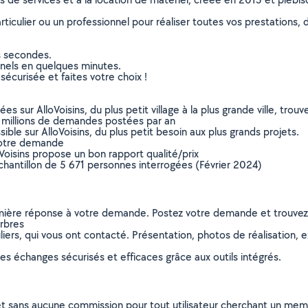
culier ou un professionnel pour réaliser toutes vos prestations, d
s secondes.
nnels en quelques minutes.
sécurisée et faites votre choix !
sur AlloVoisins, du plus petit village à la plus grande ville, tro
 millions de demandes postées par an
ible sur AlloVoisins, du plus petit besoin aux plus grands projets.
votre demande
oVoisins propose un bon rapport qualité/prix
chantillon de 5 671 personnes interrogées (Février 2024)
remière réponse à votre demande. Postez votre demande et trouve
arbres
ers, qui vous ont contacté. Présentation, photos de réalisation, exp
s échanges sécurisés et efficaces grâce aux outils intégrés.
et sans aucune commission pour tout utilisateur cherchant un membre