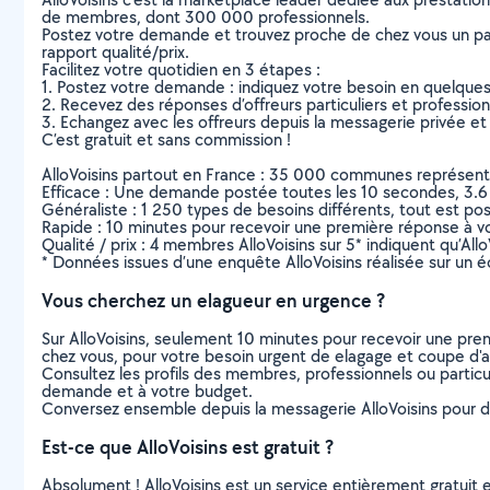
de membres, dont 300 000 professionnels.
Postez votre demande et trouvez proche de chez vous un parti
rapport qualité/prix.
Facilitez votre quotidien en 3 étapes :
1. Postez votre demande : indiquez votre besoin en quelque
2. Recevez des réponses d’offreurs particuliers et professio
3. Echangez avec les offreurs depuis la messagerie privée et 
C’est gratuit et sans commission !
AlloVoisins partout en France : 35 000 communes représentées 
Efficace : Une demande postée toutes les 10 secondes, 3.6
Généraliste : 1 250 types de besoins différents, tout est poss
Rapide : 10 minutes pour recevoir une première réponse à 
Qualité / prix : 4 membres AlloVoisins sur 5* indiquent qu’All
* Données issues d’une enquête AlloVoisins réalisée sur un é
Vous cherchez un elagueur en urgence ?
Sur AlloVoisins, seulement 10 minutes pour recevoir une p
chez vous, pour votre besoin urgent de elagage et coupe d'
Consultez les profils des membres, professionnels ou particuli
demande et à votre budget.
Conversez ensemble depuis la messagerie AlloVoisins pour de
Est-ce que AlloVoisins est gratuit ?
Absolument ! AlloVoisins est un service entièrement gratuit 