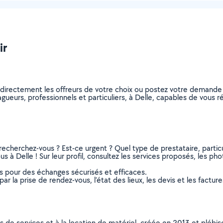
ir
 directement les offreurs de votre choix ou postez votre demande
elagueurs, professionnels et particuliers, à Delle, capables de vous
recherchez-vous ? Est-ce urgent ? Quel type de prestataire, particu
s à Delle ! Sur leur profil, consultez les services proposés, les phot
ns pour des échanges sécurisés et efficaces.
r la prise de rendez-vous, l’état des lieux, les devis et les facture
ns de services et à la location de matériel, créée en 2013 et plébi