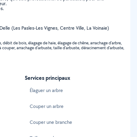
eur.
s.
Delle (Les Pasles-Les Vignes, Centre Ville, La Voinaie)
, débit de bois, élagage de haie, élagage de chêne, arrachage d'arbre,
 couper, arrachage d'arbuste, taille d'arbuste, déracinement d'arbuste,
Services principaux
Élaguer un arbre
Couper un arbre
Couper une branche