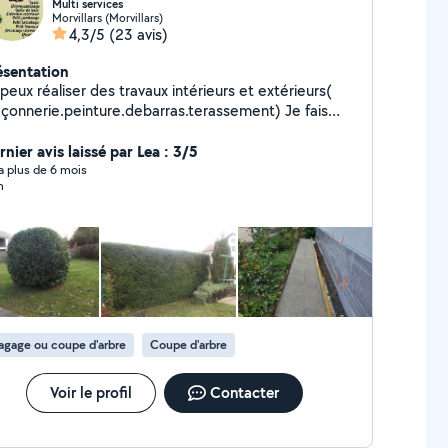
Multi services
Morvillars (Morvillars)
4,3/5
(23 avis)
ésentation
peux réaliser des travaux intérieurs et extérieurs(
çonnerie.peinture.debarras.terassement) Je fais
si de l'espace vert et des entretiens annuel
nier avis laissé par Lea : 3/5
y a plus de 6 mois
n
agage ou coupe d'arbre
Coupe d'arbre
Voir le profil
Contacter