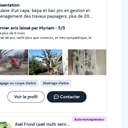
ésentation
aire d'un capa, bepa et bac pro en gestion et
énagement des travaux paysagers, plus de 20
nées d expérience du métier. Sympathique,
vailleur, soigneux, créatif. Ma priorité : que les voisins
rnier avis laissé par Myriam : 5/5
ent à 300% satisfaits de mon travail.
y a plus de 6 mois
vail de pro, tarifs plus que corrects, et très sympathique, le
agage ou coupe d'arbre
Abattage d'arbre
Voir le profil
Contacter
Auto-entrepreneur
Axel Frund (axel multi services)