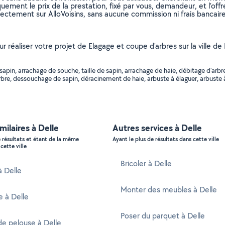
uement le prix de la prestation, fixé par vous, demandeur, et l’offr
rectement sur AlloVoisins, sans aucune commission ni frais bancaire
r réaliser votre projet de Elagage et coupe d'arbres sur la ville de 
in, arrachage de souche, taille de sapin, arrachage de haie, débitage d'arbre
rbre, dessouchage de sapin, déracinement de haie, arbuste à élaguer, arbuste à
milaires à Delle
Autres services à Delle
e résultats et étant de la même
Ayant le plus de résultats dans cette ville
cette ville
Bricoler à Delle
à Delle
Monter des meubles à Delle
e à Delle
Poser du parquet à Delle
e pelouse à Delle