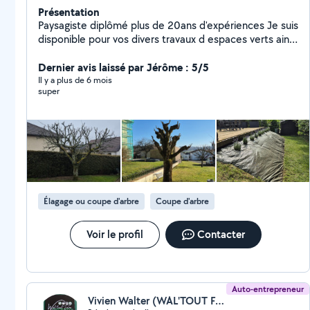
Présentation
Paysagiste diplômé plus de 20ans d'expériences Je suis
disponible pour vos divers travaux d espaces verts ainsi
que vos contrats d entretien Possibilité de déduction d
impôts
Dernier avis laissé par Jérôme : 5/5
Il y a plus de 6 mois
super
Élagage ou coupe d'arbre
Coupe d'arbre
Voir le profil
Contacter
Auto-entrepreneur
Vivien Walter (WAL'TOUT FAIRE)