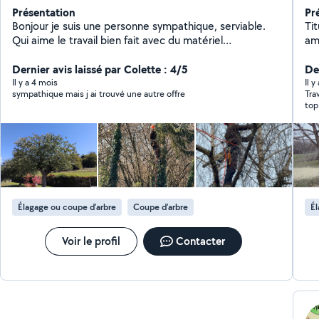
Présentation
Pr
Bonjour je suis une personne sympathique, serviable.
Titul
Qui aime le travail bien fait avec du matériel
am
professionnel. Je suis dans le domaine forestier et
an
paysager, j'aime la création paysagère, taille arbres
Dernier avis laissé par Colette : 4/5
tra
De
fruitiers, ornementales et de haies , tonte . J'effectue
soi
Il y a 4 mois
Il 
sympathique mais j ai trouvé une autre offre
Tra
tout ce qui est élagage d'arbres dangereux. la
top
satisfaction de mes clients est primordiale à l'exercice
de mon travail cela est une priorité pour moi. d'autres
photos sur demande de mes différents chantiers.
Élagage ou coupe d'arbre
Coupe d'arbre
Él
Voir le profil
Contacter